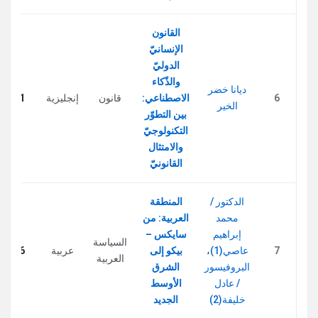
القانون
الإنسانيّ
الدوليّ
والذّكاء
ديانا خضر
6
الاصطناعي:
قانون
إنجليزية
341
الخير
بين التطوّر
التكنولوجيّ
والامتثال
القانونيّ
الدكتور /
المنطقة
محمد
العربية: من
إبراهيم
سايكس –
السياسة
7
عاصي(1)
،
بيكو إلى
عربية
366
العربية
البروفيسور
الشرق
/ عادل
الأوسط
خليفة(2)
الجديد