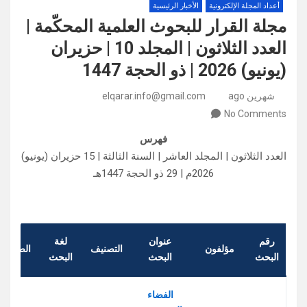
أعداد المجلة الإلكترونية
الأخبار الرئيسية
مجلة القرار للبحوث العلمية المحكّمة |
العدد الثلاثون | المجلد 10 | حزيران
(يونيو) 2026 | ذو الحجة 1447
شهرين ago
elqarar.info@gmail.com
No Comments
فهرس
العدد الثلاثون | المجلد العاشر | السنة الثالثة | 15 حزيران (يونيو)
2026م | 29 ذو الحجة 1447هـ
رقم
عنوان
لغة
مؤلفون
التصنيف
الصفحة
البحث
البحث
البحث
الفضاء