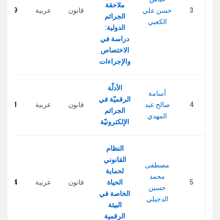
ملاحقة
3
حسن علي
قانون
عربية
279
الجرائم
الكعبي
الدولية:
دراسة في
الاختصاص
والإجراءات
الأدلّة
أسامة
الرقميّة في
4
صالح عبد
قانون
عربية
301
الجرائم
المهدي
الإلكترونيّة
النظام
القانوني
مصطفى
لحماية
محمد
5
الحياة
قانون
عربية
324
حسين
الخاصة في
الدجيلي
البيئة
الرقمية