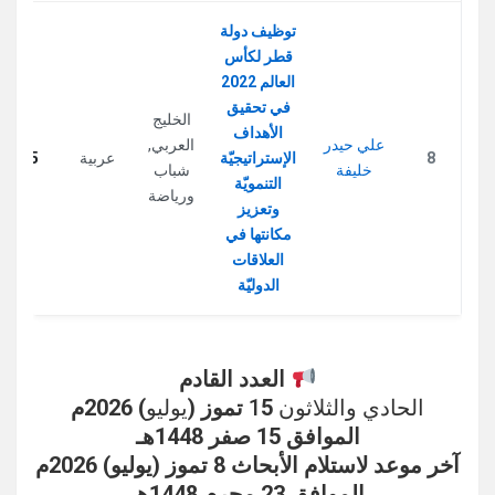
توظيف دولة
قطر لكأس
العالم 2022
في تحقيق
الخليج
الأهداف
علي حيدر
العربي
,
8
الإستراتيجيّة
عربية
395
خليفة
شباب
التنمويّة
ورياضة
وتعزيز
مكانتها في
العلاقات
الدوليّة
العدد القادم
الحادي والثلاثون 1
5 تموز (
يوليو
) 2026م
الموافق 15 صفر 1448هـ
آخر موعد لاستلام الأبحاث 8 تموز (يوليو) 2026م
الموافق 23 محرم 1448هـ