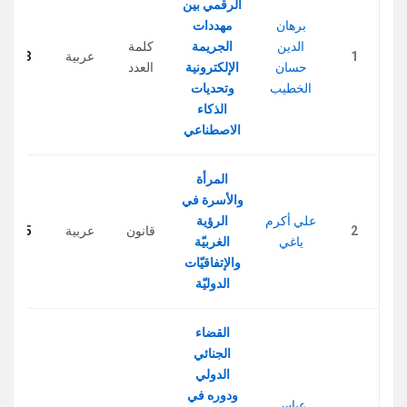
الرقمي بين
برهان
مهددات
الدين
الجريمة
كلمة
1
عربية
253
حسان
الإلكترونية
العدد
الخطيب
وتحديات
الذكاء
الاصطناعي
المرأة
والأسرة في
علي أكرم
الرؤية
2
قانون
عربية
255
ياغي
الغربيّة
والإتفاقيّات
الدوليّة
القضاء
الجنائي
الدولي
ودوره في
عباس