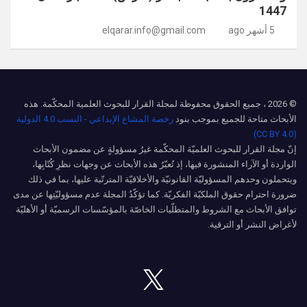
1447
5 أشهر ago
elqarar.info@gmail.com
© 2026 ، جميع الحقوق محفوظة لمجلة القرار للبحوث العلمية المحكّمة. هذه
الأبحاث متاحة للجميع بموجب بنود
رخصة المشاع الإبداعي - النسب 4.0 الدولية
(CC BY 4.0)
إنّ مجلة القرار للبحوث العلميّة المحكّمة غيرُ مسؤولةٍ عن مضمون الأبحاث
الواردة أو الآراء المنشورة فيها، إذ تُعبّرُ هذه الأبحاث عن وجهات نظرِ كُتّابِها،
ويتحملون وحدهم المسؤوليّة القانونيّة والأخلاقيّة المترتّبة عليها، بما في ذلك
ضرورة احترام حقوق الملكيّة الفكريّة. كما تؤكّدُ المجلة عدم مسؤوليّتِها عن مدى
توافق الأبحاث مع الشروط والمتطلّبات الخاصّة بالمؤسّسات الرسميّة أو الأهليّة
لأغراض النشر أو الترقية.