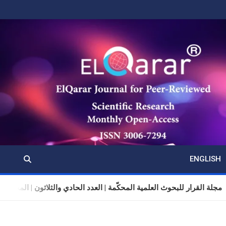
ENGLISH
مجلة القرار للبحوث العلمية المحكّمة | العدد الحادي والثلاثون | المجلد 11 | تموز (يوليو) 2026