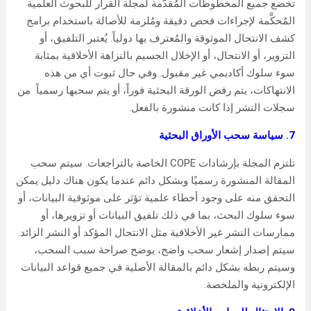
تخضع جميع المخطوطات المُقدَّمة لمجلة القرار للبحوث العلمية
المُحكَّمة لإجراءات فحص دقيقة ومُلزمة للأصالة باستخدام برامج
كشف الانتحال الموثوقة والمُعترف بها دولياً. يُعتبر التلفيق، أو
التزوير، أو الانتحال، أو الإخلال الجسيم بالنزاهة الأخلاقية بمثابة
سوء سلوك أكاديمي غير مقبول. وفي حال ثبوت أي من هذه
الانتهاكات، يتم رفض الورقة البحثية فوراً، أو يتم سحبها رسمياً من
سجلات النشر إذا كانت منشورة بالفعل.
7. سياسة سحب الأوراق البحثية
تلتزم المجلة بإرشادات COPE الخاصة بالتراجعات. سيتم سحب
المقالة المنشورة رسميًا وبشكل دائم عندما يكون هناك دليل يمكن
التحقق منه على وجود أخطاء علمية تؤثر على موثوقية البيانات، أو
سوء سلوك البحث، بما في ذلك تلفيق البيانات أو تزويرها، أو
ممارسات النشر غير الأخلاقية مثل الانتحال المؤكد أو النشر الزائد.
سيتم إصدار إشعار سحب واضح، يوضح صراحة سبب السحب،
وسيتم ربطه بشكل دائم بالمقالة الأصلية في جميع قواعد البيانات
الإلكترونية والملخصة.