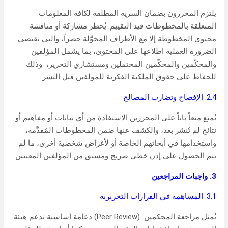
يلتزم المحررون بضمان السرية المطلقة لكافة المعلومات
المتعلقة بالمخطوطات قيد التقييم. يُحظر مشاركة أو مناقشة
محتوى المخطوطة إلا مع الأطراف المخوَّلة حصراً، والتي تقتضي
الضرورة العملية اطلاعها على المحتوى، بما يشمل المؤلفين
والمحكّمين والمحكّمين المحتملين ومستشاري التحرير، وذلك
للحفاظ على حقوق الملكية الفكرية للمؤلفين قبل النشر.
2.4. الإفصاح وتضارب المصالح
يُمنع منعاً باتاً على المحررين الاستفادة من أي بيانات أو مفاهيم أو
نتائج لم تُنشر بعد، والكشف عنها ضمن المخطوطات المُقدَّمة،
واستخدامها في أبحاثهم الخاصة أو لأغراض شخصية أخرى، ما لم
يتم الحصول على إذن خطي صريح ومسبق من المؤلفين المعنيين.
3. واجبات المراجعين
3.1. المساهمة في القرارات التحريرية
تُمثل مراجعة المحكمين (Peer Review) دعامة أساسية تدعم هيئة