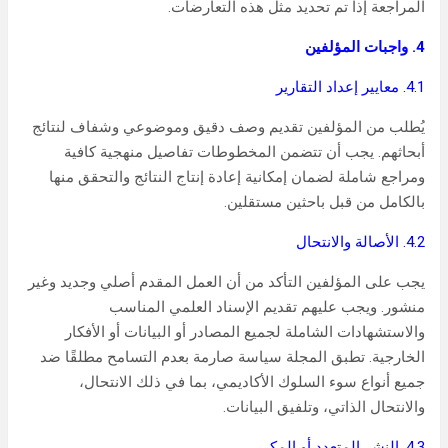
المراجعة إذا تم تحديد مثل هذه التعارضات.
4. واجبات المؤلفين
4.1. معايير إعداد التقارير
يُطلب من المؤلفين تقديم وصف دقيق وموضوعي وشفاف لنتائج
أبحاثهم. يجب أن تتضمن المخطوطات تفاصيل منهجية كافية
ومراجع شاملة لضمان إمكانية إعادة إنتاج النتائج والتحقق منها
بالكامل من قبل باحثين مستقلين.
4.2. الأصالة والانتحال
يجب على المؤلفين التأكد من أن العمل المقدم أصلي وجديد وغير
منشور. ويجب عليهم تقديم الإسناد العلمي المناسب
والاستشهادات الشاملة لجميع المصادر أو البيانات أو الأفكار
الخارجية. تطبق المجلة سياسة صارمة بعدم التسامح مطلقًا ضد
جميع أنواع سوء السلوك الأكاديمي، بما في ذلك الانتحال،
والانتحال الذاتي، وتلفيق البيانات.
4.3. النشر المتعدد أو المكرر