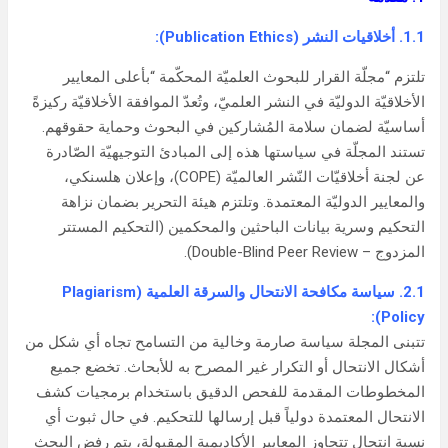
1.1. أخلاقيات النشر (Publication Ethics):
تلتزم “مجلّة القرار للبحوث العلميّة المحكّمة “بأعلى المعايير
الأخلاقيّة الدوليّة في النشر العلميّ، وتُعدّ الموافقة الأخلاقيّة ركيزةً
أساسيّة لضمان سلامة المُشاركين في البحوث وحماية حقوقهم.
تستند المجلّة في سياستها هذه إلى المبادئ التوجيهيّة الصّادرة
عن لجنة أخلاقيّات النّشر العالميّة (COPE)، وإعلان هلسنكي،
والمعايير الدوليّة المعتمدة. وتلتزم هيئة التحرير بضمان نزاهة
التحكيم وسرية بيانات الباحثين والمحكمين (التحكيم المستتر
المزدوج – Double-Blind Peer Review).
2.1. سياسة مكافحة الانتحال والسرقة العلمية (Plagiarism
Policy):
تتبنى المجلة سياسة صارمة وخالية من التسامح تجاه أي شكل من
أشكال الانتحال أو التكرار غير المصرح به للأبحاث. تخضع جميع
المخطوطات المقدمة للفحص الدقيق باستخدام برمجيات كشف
الانتحال المعتمدة دولياً قبل إرسالها للتحكيم. في حال ثبوت أي
نسبة انتحال تتجاوز المعايير الأكاديمية المقبولة، يتم رفض البحث