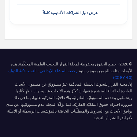
عرض دليل الشراكات الأكاديمية كاملاً
© 2026 ، جميع الحقوق محفوظة لمجلة القرار للبحوث العلمية المحكّمة. هذه
الأبحاث متاحة للجميع بموجب بنود
رخصة المشاع الإبداعي - النسب 4.0 الدولية
(CC BY 4.0)
إنّ مجلة القرار للبحوث العلميّة المحكّمة غيرُ مسؤولةٍ عن مضمون الأبحاث
الواردة أو الآراء المنشورة فيها، إذ تُعبّرُ هذه الأبحاث عن وجهات نظرِ كُتّابِها،
ويتحملون وحدهم المسؤوليّة القانونيّة والأخلاقيّة المترتّبة عليها، بما في ذلك
ضرورة احترام حقوق الملكيّة الفكريّة. كما تؤكّدُ المجلة عدم مسؤوليّتِها عن مدى
توافق الأبحاث مع الشروط والمتطلّبات الخاصّة بالمؤسّسات الرسميّة أو الأهليّة
لأغراض النشر أو الترقية.