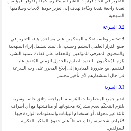
التحرير في اتخاذ قرارات النشر المستنيرة، كما أنها توفر للمؤلفين
تغذية راجعة نقدية وبنّاءة تهدف إلى تعزيز جودة الأبحاث وسلامتها
المنهجية.
3.2. السرعة
لا تقتصر وظيفة تحكيم المحكمين على مساعدة هيئة التحرير في
صنع القرار العلمي السليم وحسب، بل تمتد لتشمل إثراء المنهجية
والمحتوى المعرفي للمؤلفين. وللحفاظ على كفاءة عملية النشر،
يُلزم المُحكّمون بـالتقيد الصارم بالجدول الزمني المُتفق عليه
للتقييم، مع ضرورة المبادرة إلى إبلاغ المحرر على وجه السرعة
في حال استشعارهم لأي تأخير محتمل.
3.3. السرية
تُعتبر جميع المخطوطات المُرسلة للمراجعة وثائق خاصة وسرية.
يلتزم المُحكّم بعدم مشاركة محتوياتها أو مناقشتها مع أي أطراف
ثالثة غير مخولة، أو استخدام البيانات والمعلومات الواردة فيها
لأغراض شخصية، وذلك حفاظاً على حقوق الملكية الفكرية
للمؤلفين.