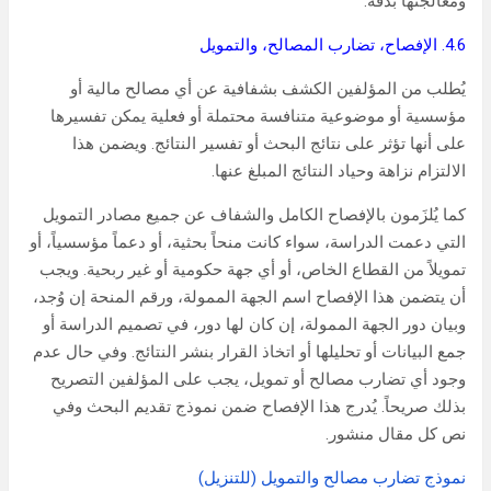
ومعالجتها بدقة.
4.6. الإفصاح، تضارب المصالح، والتمويل
يُطلب من المؤلفين الكشف بشفافية عن أي مصالح مالية أو
مؤسسية أو موضوعية متنافسة محتملة أو فعلية يمكن تفسيرها
على أنها تؤثر على نتائج البحث أو تفسير النتائج. ويضمن هذا
الالتزام نزاهة وحياد النتائج المبلغ عنها.
كما يُلزَمون بالإفصاح الكامل والشفاف عن جميع مصادر التمويل
التي دعمت الدراسة، سواء كانت منحاً بحثية، أو دعماً مؤسسياً، أو
تمويلاً من القطاع الخاص، أو أي جهة حكومية أو غير ربحية. ويجب
أن يتضمن هذا الإفصاح اسم الجهة الممولة، ورقم المنحة إن وُجد،
وبيان دور الجهة الممولة، إن كان لها دور، في تصميم الدراسة أو
جمع البيانات أو تحليلها أو اتخاذ القرار بنشر النتائج. وفي حال عدم
وجود أي تضارب مصالح أو تمويل، يجب على المؤلفين التصريح
بذلك صريحاً. يُدرج هذا الإفصاح ضمن نموذج تقديم البحث وفي
نص كل مقال منشور.
نموذج تضارب مصالح والتمويل (للتنزيل)