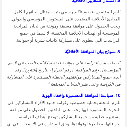
8. الامتثال للمعايير الأخلاقية
يُلزم المؤلفون بتقديم تأكيد رسمي يثبت امتثال أبحاثهم الكامل
للمبادئ الأخلاقية المعتمدة على المستويين المؤسسي والدولي.
ويجب الحصول على موافقة مسبقة وموثقة من لجان المراجعة
المؤسسية أو الهيئات الأخلاقية المختصة، لا سيما في جميع
الدراسات التي تنطوي على مشاركة كائنات بشرية أو حيوانية.
9.
نموذج
بيان
الموافقة
الأخلاقيّة
“
حصلت
هذه
الدراسة
على
موافقة
لجنة
أخلاقيّات
البحث
في
[
اسم
المؤسسة
]
،
رقم
الموافقة
: [
رقم
القرار
]
،
بتاريخ
[التاريخ].
وقد
أبدى
جميع
المشاركين موافقتهم
الخطيّة
المستنيرة
على
المشاركة
في
الدّراسة
وعلى
نشر
البيانات
المجمّعة
.”
10. سياسة الموافقة المستنيرة وإخفاء الهوية
تلتزم المجلة بحماية خصوصية وكرامة جميع الأفراد المشاركين في
البحوث المنشورة فيها. يجب على الباحثين الحصول على موافقة
مستنيرة خطية من جميع المشاركين توضح أهداف الدراسة،
إجراءاتها، مخاطرها وفوائدها، وحق المشارك في الانسحاب في أي