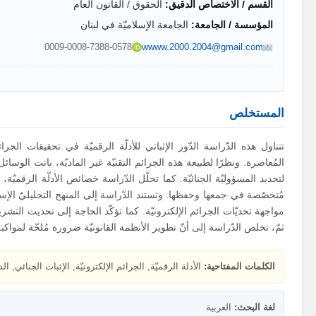
القسم / الاختصاص الدقيق:
الحقوق / القانون العام
المؤسسة / الجامعة:
الجامعة الإسلاميّة في لبنان
0009-0008-7388-0578
wwww.2000.2004@gmail.com
المستخلص
تتناول هذه الدّراسة الدّور الإثباتي للأدلّة الرقميّة في تحقيقات الجرائم
المُعاصرة. ونظرًا لطبيعة هذه الجرائم التقنيّة غير الماديّة، باتت الوسائل ا
لتحديد المسؤوليّة الجنائيّة. كما تحلّل الدّراسة خصائص الأدلّة الرقميّة، 
مُتخصّصة في جمعها وحفظها. وتستند الدّراسة إلى المنهج التحليليّ الإستن
مواجهة تحديّات الجرائم الإلكترونيّة. كما تؤكّد الحاجة إلى تحديث التشري
ثمّ، تخلص الدّراسة إلى أنّ تطوير الأنظمة القانونيّة ضرورة مُلحّة لمواكبة 
الكلمات المفتاحية:
الأدلة الرقميّة, الجرائم الإلكترونيّة, الإثبات الجنائي, الد
لغة البحث:
العربية