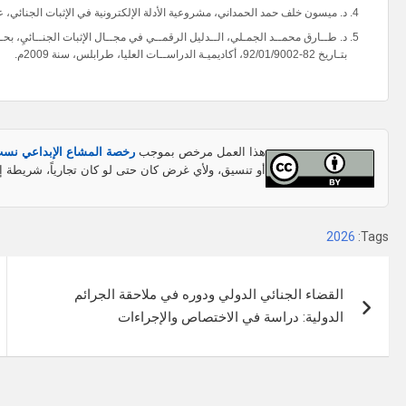
د. ميسون خلف حمد الحمداني، مشروعية الأدلة الإلكترونية في الإثبات الجنائي، عام 18
د. طــارق محمــد الجمـلي، الــدليل الرقمــي في مجــال الإثبات الجنــائيِ، بحــ
بتـاريخ 82-92/01/9002، أكاديميـة الدراســات العليا، طرابلس، سنة 2009م.
هذا العمل مرخص بموجب
رخصة المشاع الإبداعي نسب المص
أو تنسيق، ولأي غرض كان حتى لو كان تجارياً، شريطة إ
2026
Tags:
تصفّح
القضاء الجنائي الدولي ودوره في ملاحقة الجرائم
المقالات
الدولية: دراسة في الاختصاص والإجراءات