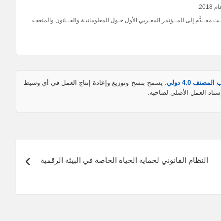
20.
ث مقــدُّم إلى المــؤتمر المغـربي الأول حـول المعلوماتيـة والقــانون والمنعقـد
نف 4.0 دولي
. يسمح بنسخ وتوزيع وإعادة إنتاج العمل في أي وسيط
سناد العمل الأصلي لصاحبه.
النظام القانوني لحماية الحياة الخاصة في البيئة الرقمية