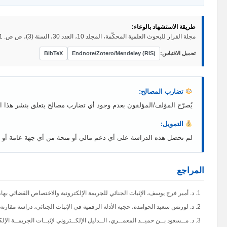
طريقة الاستشهاد بالوعاء:
مجلة القرار للبحوث العلمية المحكّمة، المجلد 10، العدد 30، السنة (3)، ص ص. 301-323.
تحميل الاقتباس:
Endnote/Zotero/Mendeley (RIS)
BibTeX
تضارب المصالح:
يُصرّح المؤلف/المؤلفون بعدم وجود أي تضارب مصالح يتعلق بنشر هذا ا
التمويل:
لم تحصل هذه الدراسة على أي دعم مالي أو منحة من أي جهة عامة أو خ
المراجع
د. أمير فرج يوسف، الإثبات الجنائي للجريمة الإلكترونية والاختصاص القضائي بها، ط 1، مكتبة الوفـاء القانونية، القاهرة، سنة 6
د. لورنس سعيد الحوامدة، حجية الأدلة الرقمية في الإثبات الجنائي، دراسة مقارنة، مجل
د. مــسعود بــن حميــد المعمــري، الــدليل الإلكــتروني لإثبــات الجريمــة الإلكترونية، م