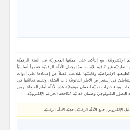
 الإلكترونيّة، مع التأكيد على أهميّتها المحوريّة في البيئة الرقميّة
لتقليديّة غير كافية للإثبات، ممّا يجعل الأدلّة الرقميّة عنصراً أساسيّاً
كطبيعتها الإفتراضيّة وقابليّتها للتلاعب. فضلاً عن إعتمادها على أدوات
باطيّ في إستعراض الأطر القانونيّة ذات الصّلة، وتقييم فعاليّتها في
عات وبناء خبرات تقنيّة لضمان موثوقيّة هذه الأدلّة أمام القضاء. ومن
التطوّر التكنولوجيّ وضمان فعاليّة مُكافحة الجرائم الإلكترونيّة.
ليل الإلكتروني, جمع الأدلّة الرقميّة, حجيّة الأدلّة الرقميّة