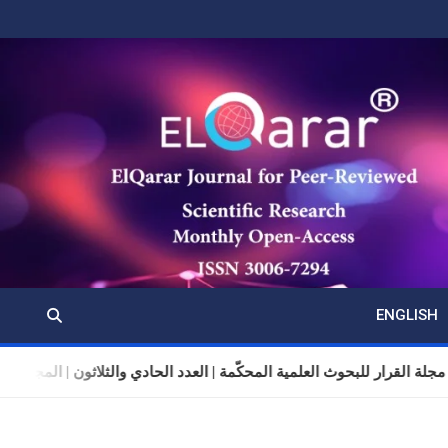
ENGLISH
مجلة القرار للبحوث العلمية المحكّمة | العدد الحادي والثلاثون | المجلد 11 | تموز (يوليو) 2026 