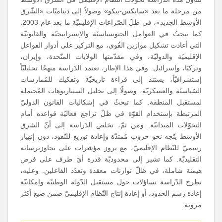
من مرحلة ما بعد «سايكس-بيكو» وصولاً إلى ديناميّات «الشّرق
الأوسط الجديد»، في ظلّ الصّراعات الإقليميّة ما بعد عام 2003.
كما تبحثُ في العوامل الجيوسياسيّة والإستراتيجيّة والقانونيّة
التي أعادت تشكيل موازين القُوى، مع التركيز على أدوار الفواعل
الإقليميّة والدوليّة، وفي مقدّمتها الولايات المتّحدة، وإيران،
وتركيّا، وإسرائيل. وفي هذا الإطار، تعتمد الدّراسة منهجًا تحليليّاً
إستشرافيّاً، يستند إلى قراءة تاريخيّة وتفكيك للمُمارسات
السّياسيّة والعسكريّة، وصولًا إلى تحليل السيناريوهات المُحتملة
لمستقبل المنطقة. كما تبحثُ في إشكاليات القانون الدوليّ
المرتبطة بإستخدام القوّة في ظلّ تراجع فعاليّة قواعده أمام
التحوّلات الميدانيّة. ومن ثمّ، تخلص الدّراسة إلى أنّ الشرق
الأوسط يتّجه نحو حروب مُمتدّة وإعادة توزيع للنّفوذ، دون إنهيار
رسميّ للنّظام الإقليميّ، مع بروز مؤشرات على تجاوزترتيباته
التقليديّة. كما تشير إلى محدوديّة قدرة أيّ طرف على فرض
هيمنة شاملة، في ظلّ توازنات معقدة وتعدّد الفاعلين. وعليه،
تطرح الدّراسة تساؤلات حول مستقبل الدّولة الوطنيّة وإمكانيّة
إعادة رسم الحدود، أو إعادة إنتاج النّظام الإقليميّ ضمن صيغ أكثر
مرونة.