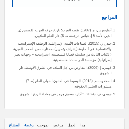
المراجع
أنطونيوس، ج. (1987). يقظة العرب: تاريخ حركة العرب القوميين (ن.
الدين الأسد & إ. عباس، ترجمة، ط 8). دار العلم للملايين.
حيدر، ر. (2015). الصناعات الأمنية الإسرائيلية: الوظيفة الإستراتيجية
والاقتصادية. في أ. خليفة (إشراف وتحرير)، مختارات من الصحف العبرية
(الكتاب الثالث من سلسلة قضايا فلسطينية: استراتيجية – وجهات نظر
إسرائيلية). مؤسسة الدراسات الفلسطينية.
فهمي، إ. (2006). التفاوض من أجل السلام في الشرق الأوسط. دار
الشروق.
المجذوب، م. (2018). الوسيط في القانون الدولي العام (ط 7).
منشورات الحلبي الحقوقية.
هويدي، ف. (2024، 5 آذار). مضيق هرمز في معادلة الردع. الشروق.
هذا العمل مرخص بموجب
رخصة المشاع