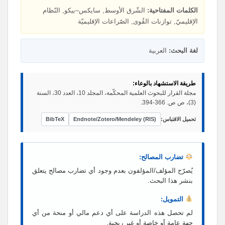
الكلمات المفتاحية:
الشّرق الأوسط, سايكس–بيكو, النّظام
الإقليميّ, توازنات القُوى, الصّراعات الإقليميّة
لغة البحث:
العربية
طريقة الاستشهاد بالوعاء:
مجلة القرار للبحوث العلمية المحكّمة، المجلد 10، العدد 30، السنة
(3)، ص ص. 366-394.
تحميل الاقتباس:
Endnote/Zotero/Mendeley (RIS)
BibTeX
تضارب المصالح:
يُصرّح المؤلف/المؤلفون بعدم وجود أي تضارب مصالح يتعلق
بنشر هذا البحث.
التمويل:
لم تحصل هذه الدراسة على أي دعم مالي أو منحة من أي
جهة عامة أو خاصة أو غير ربحية.