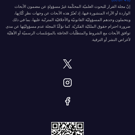
إنّ مجلة القرار للبحوث العلميّة المحكّمة غيرُ مسؤولةٍ عن مضمون الأبحاث
الواردة أو الآراء المنشورة فيها، إذ تُعبّرُ هذه الأبحاث عن وجهات نظرِ كُتّابِها،
ويتحملون وحدهم المسؤوليّة القانونيّة والأخلاقيّة المترتّبة عليها، بما في ذلك
ضرورة احترام حقوق الملكيّة الفكريّة. كما تؤكّدُ المجلة عدم مسؤوليّتِها عن مدى
توافق الأبحاث مع الشروط والمتطلّبات الخاصّة بالمؤسّسات الرسميّة أو الأهليّة
لأغراض النشر أو الترقية.