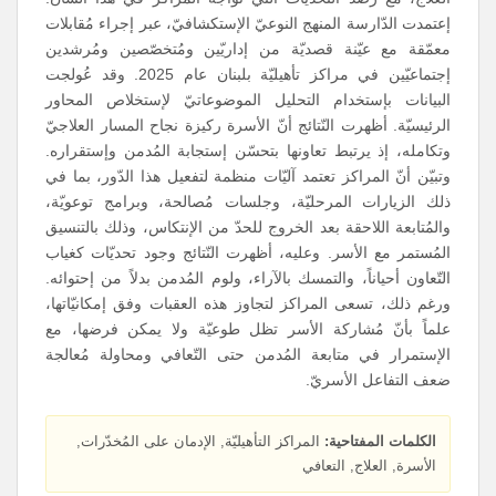
إعتمدت الدّارسة المنهج النوعيّ الإستكشافيّ، عبر إجراء مُقابلات
معمّقة مع عيّنة قصديّة من إداريّين ومُتخصّصين ومُرشدين
إجتماعيّين في مراكز تأهيليّة بلبنان عام 2025. وقد عُولجت
البيانات بإستخدام التحليل الموضوعاتيّ لإستخلاص المحاور
الرئيسيّة. أظهرت النّتائج أنّ الأسرة ركيزة نجاح المسار العلاجيّ
وتكامله، إذ يرتبط تعاونها بتحسّن إستجابة المُدمن وإستقراره.
وتبيّن أنّ المراكز تعتمد آليّات منظمة لتفعيل هذا الدّور، بما في
ذلك الزيارات المرحليّة، وجلسات مُصالحة، وبرامج توعويّة،
والمُتابعة اللاحقة بعد الخروج للحدّ من الإنتكاس، وذلك بالتنسيق
المُستمر مع الأسر. وعليه، أظهرت النّتائج وجود تحديّات كغياب
التّعاون أحياناً، والتمسك بالآراء، ولوم المُدمن بدلاً من إحتوائه.
ورغم ذلك، تسعى المراكز لتجاوز هذه العقبات وفق إمكانيّاتها،
علماً بأنّ مُشاركة الأسر تظل طوعيّة ولا يمكن فرضها، مع
الإستمرار في متابعة المُدمن حتى التّعافي ومحاولة مُعالجة
ضعف التفاعل الأسريّ.
الكلمات المفتاحية:
المراكز التأهيليّة, الإدمان على المُخدّرات,
الأسرة, العلاج, التعافي