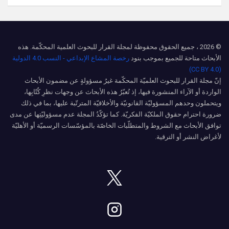
© 2026 ، جميع الحقوق محفوظة لمجلة القرار للبحوث العلمية المحكّمة. هذه
الأبحاث متاحة للجميع بموجب بنود
رخصة المشاع الإبداعي - النسب 4.0 الدولية
(CC BY 4.0)
إنّ مجلة القرار للبحوث العلميّة المحكّمة غيرُ مسؤولةٍ عن مضمون الأبحاث
الواردة أو الآراء المنشورة فيها، إذ تُعبّرُ هذه الأبحاث عن وجهات نظرِ كُتّابِها،
ويتحملون وحدهم المسؤوليّة القانونيّة والأخلاقيّة المترتّبة عليها، بما في ذلك
ضرورة احترام حقوق الملكيّة الفكريّة. كما تؤكّدُ المجلة عدم مسؤوليّتِها عن مدى
توافق الأبحاث مع الشروط والمتطلّبات الخاصّة بالمؤسّسات الرسميّة أو الأهليّة
لأغراض النشر أو الترقية.