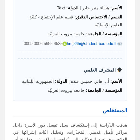
الأسم:
هيفاء منير جابر |
الدولة:
Text
القسم / الاختصاص الدقيق:
قسم علم الإجتماع - كليّة
العلوم الإنسانيّة
المؤسسة / الجامعة:
جامعة بيروت العربيّة
0009-0006-5685-4525
hmj345@student.bau.edu.lb
المشرف العلمي
الأسم:
أ.د. هاني خميس عبده |
الدولة:
الجمهورية اللبنانية
المؤسسة / الجامعة:
جامعة بيروت العربيّة
المستخلص
هدفت الدّراسة إلى إستكشاف سبل تفعيل دور الأسرة داخل
مراكز تأهيل مُدمني المُخدّرات، وتحليل آليّات إشراكها في
العلاج، مع رصد التحديّات التي تُواجه المراكز في هذا الشأن.