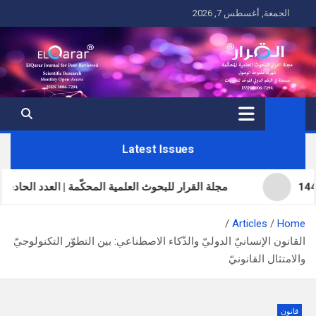
Ski
الجمعة, أغسطس 7, 2026
t
conten
Latest Issues
مجلة القرار للبحوث العلمية المحكّمة | العدد الحادي والثلاثون | المجل
Articles
Home
القانون الإنسانيّ الدوليّ والذّكاء الاصطناعي: بين التطوّر التكنولوجيّ
والامتثال القانونيّ
قانون