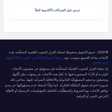
عرض دليل الشراكات الأكاديمية كاملاً
© 2026 ، جميع الحقوق محفوظة لمجلة القرار للبحوث العلمية المحكّمة. هذه
الأبحاث متاحة للجميع بموجب بنود
رخصة المشاع الإبداعي - النسب 4.0 الدولية
(CC BY 4.0)
إنّ مجلة القرار للبحوث العلميّة المحكّمة غيرُ مسؤولةٍ عن مضمون الأبحاث
الواردة أو الآراء المنشورة فيها، إذ تُعبّرُ هذه الأبحاث عن وجهات نظرِ كُتّابِها،
ويتحملون وحدهم المسؤوليّة القانونيّة والأخلاقيّة المترتّبة عليها، بما في ذلك
ضرورة احترام حقوق الملكيّة الفكريّة. كما تؤكّدُ المجلة عدم مسؤوليّتِها عن مدى
توافق الأبحاث مع الشروط والمتطلّبات الخاصّة بالمؤسّسات الرسميّة أو الأهليّة
لأغراض النشر أو الترقية.