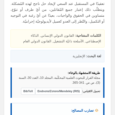
تعقيدًا في المستقبل عند السعي لإيجاد حل ناجح لهذه المُشكلة.
ويتطلّب ذلك إعتبار جميع المُقاتلين، من أيّ طرف أو تنوّع،
متساوين في الحقوق والواجبات، بعيدًا عن أيّ رغبة في التوجيه
أو التكميل، والنّظر إلى العدو كعميل لأيديولوجيّة إجراميّة.
الكلمات المفتاحية:
القانون الدولي الإنساني, الذكاء
الإصطناعي, الأسلحة ذاتيّة التشغيل, القانون الدولي العام
لغة البحث:
الإنجليزية
طريقة الاستشهاد بالوعاء:
مجلة القرار للبحوث العلمية المحكّمة، المجلد 10، العدد 30، السنة
(3)، ص ص. 341-365.
تحميل الاقتباس:
Endnote/Zotero/Mendeley (RIS)
BibTeX
تضارب المصالح: