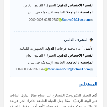
القسم / الاختصاص الدقيق:
الحقوق / القانون الخاص
المؤسسة / الجامعة:
الجامعة الإسلاميّة في لبنان
0009-0006-6285-9787
Steeve94@live.com
المشرف العلمي
الأسم:
أ. د. / محمد فرحات |
الدولة:
الجمهورية اللبنانية
القسم / الاختصاص الدقيق:
الحقوق / القانون العام
المؤسسة / الجامعة:
الجامعة الإسلاميّة في لبنان
0009-0008-6873-3549
Mouhamad2222@hotmail.com
المستخلص
أدّى التطوّر التكنولوجيّ المُتسارع إلى إتساع نطاق تداول البيانات
عبر البيئة الرقميّة، ممّا جعل الحياة الخاصّة للأفراد أكثر عرضة
للإنتهاكات، وهدّد حقّهم في الخصوصيّة كأحد أهم الحقوق اللصيقة