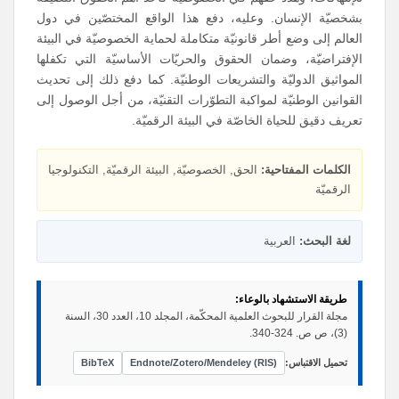
بشخصيّة الإنسان. وعليه، دفع هذا الواقع المختصّين في دول
العالم إلى وضع أطر قانونيّة متكاملة لحماية الخصوصيّة في البيئة
الإفتراضيّة، وضمان الحقوق والحريّات الأساسيّة التي تكفلها
المواثيق الدوليّة والتشريعات الوطنيّة. كما دفع ذلك إلى تحديث
القوانين الوطنيّة لمواكبة التطوّرات التقنيّة، من أجل الوصول إلى
تعريف دقيق للحياة الخاصّة في البيئة الرقميّة.
الكلمات المفتاحية:
الحق, الخصوصيّة, البيئة الرقميّة, التكنولوجيا
الرقميّة
لغة البحث:
العربية
طريقة الاستشهاد بالوعاء:
مجلة القرار للبحوث العلمية المحكّمة، المجلد 10، العدد 30، السنة
(3)، ص ص. 324-340.
تحميل الاقتباس:
Endnote/Zotero/Mendeley (RIS)
BibTeX