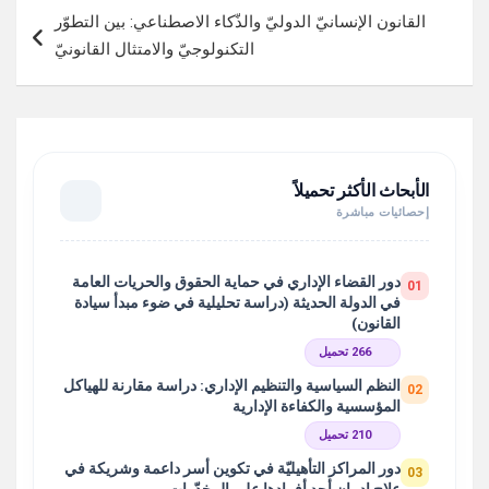
القانون الإنسانيّ الدوليّ والذّكاء الاصطناعي: بين التطوّر
التكنولوجيّ والامتثال القانونيّ
الأبحاث الأكثر تحميلاً
إحصائيات مباشرة
دور القضاء الإداري في حماية الحقوق والحريات العامة
01
في الدولة الحديثة (دراسة تحليلية في ضوء مبدأ سيادة
القانون)
266 تحميل
النظم السياسية والتنظيم الإداري: دراسة مقارنة للهياكل
02
المؤسسية والكفاءة الإدارية
210 تحميل
دور المراكز التأهيليّة في تكوين أسر داعمة وشريكة في
03