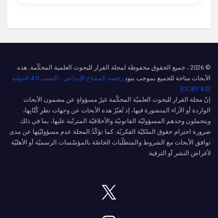
© 2026 ، جميع الحقوق محفوظة لمجلة القرار للبحوث العلمية المحكّمة. هذه
الأبحاث متاحة للجميع بموجب بنود
رخصة المشاع الإبداعي - النسب 4.0 الدولية
(CC BY 4.0)
إنّ مجلة القرار للبحوث العلميّة المحكّمة غيرُ مسؤولةٍ عن مضمون الأبحاث
الواردة أو الآراء المنشورة فيها، إذ تُعبّرُ هذه الأبحاث عن وجهات نظرِ كُتّابِها،
ويتحملون وحدهم المسؤوليّة القانونيّة والأخلاقيّة المترتّبة عليها، بما في ذلك
ضرورة احترام حقوق الملكيّة الفكريّة. كما تؤكّدُ المجلة عدم مسؤوليّتِها عن مدى
توافق الأبحاث مع الشروط والمتطلّبات الخاصّة بالمؤسّسات الرسميّة أو الأهليّة
لأغراض النشر أو الترقية.