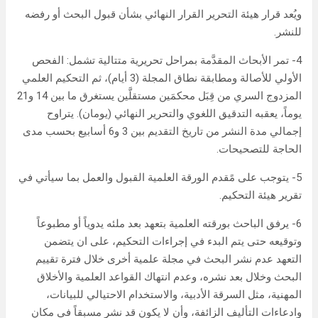
ويُعد قرار هيئة التحرير القرار النهائي بشأن قبول البحث أو رفضه
للنشر.
4- تمر الأبحاث المقدَّمة بمراحل تحريرية متتالية تشمل: الفحص
الأولي للأصالة ومطابقة نطاق المجلة (3 أيام)، ثم التحكيم العلمي
المزدوج السري من قِبَل محكمَين مستقلَّين يستغرق ما بين 14 و21
يوماً، يعقبه التدقيق اللغوي والتحرير النهائي (يومان). يتراوح
إجمالي مدة النشر من تاريخ التقديم بين 3 و6 أسابيع بحسب مدى
الحاجة للتصحيحات.
5- يتوجب على مًقدم الورقة العلمية القبول والعمل بما سيأتي في
تقرير هيئة التحكيم.
6- يرفق الباحث بورقته العلمية بتعهد بعد ملئه يدوياً أو مطبوعاً
وتوقيعه حتى يتم البدء في إجراءات التحكيم، على ان يتضمن
التعهد عدم نشر البحث في مجلة علمية أخرى خلال فترة تقييم
البحث وخلال بعد نشره، وعدم انتهاك القواعد العلمية والأخلاق
المهنية، مثل السرقة الأدبية، والاستخدام الاحتيالي للبيانات،
وادعاءات التأليف الزائفة، وأن لا يكون قد نشر مسبقاً في مكان