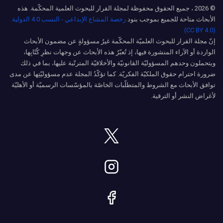
© 2026 ، جميع الحقوق محفوظة لمجلة القرار للبحوث العلمية المحكّمة. هذه
الأبحاث متاحة للجميع بموجب بنود
رخصة المشاع الإبداعي - النسب 4.0 الدولية
(CC BY 4.0)
إنّ مجلة القرار للبحوث العلميّة المحكّمة غيرُ مسؤولةٍ عن مضمون الأبحاث
الواردة أو الآراء المنشورة فيها، إذ تُعبّرُ هذه الأبحاث عن وجهات نظرِ كُتّابِها،
ويتحملون وحدهم المسؤوليّة القانونيّة والأخلاقيّة المترتّبة عليها، بما في ذلك
ضرورة احترام حقوق الملكيّة الفكريّة. كما تؤكّدُ المجلة عدم مسؤوليّتِها عن مدى
توافق الأبحاث مع الشروط والمتطلّبات الخاصّة بالمؤسّسات الرسميّة أو الأهليّة
لأغراض النشر أو الترقية.