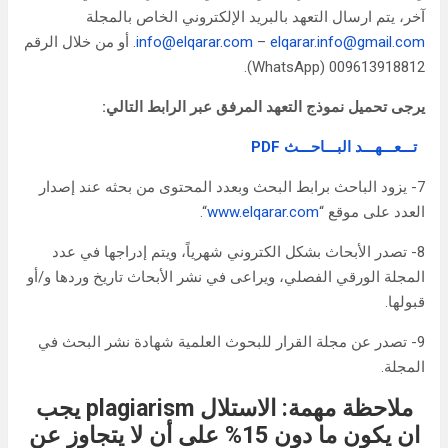
آخر، يتم ارسال التعهد بالبريد الإلكتروني الخاص بالمجلة
elqarar.info@gmail.com
–
info@elqarar.com
. أو من خلال الرقم
009613918812 (WhatsApp).
يرجى تحميل نموذج التعهد المرفق عبر الرابط التالي:
تـــعـــهـــد البـــاحـــث PDF
7- يزود الباحث برابط البحث وبعدد المحتوى من بحثه عند إصدار
العدد على موقع “
www.elqarar.com
“.
8- تصدر الأبحاث بشكل الكتروني شهرياً، ويتم إدراجها في عدد
المجلة الورقي الفصلي، ويراعى في نشر الأبحاث تاريخ وردها و/أو
قبولها.
9- تصدر عن مجلة القرار للبحوث العلمية شهادة نشر البحث في
المجلة.
ملاحظة مهمة: الاستلال
plagiarism
يجب
ان يكون ما دون 15% على أن لا يتجاوز عن