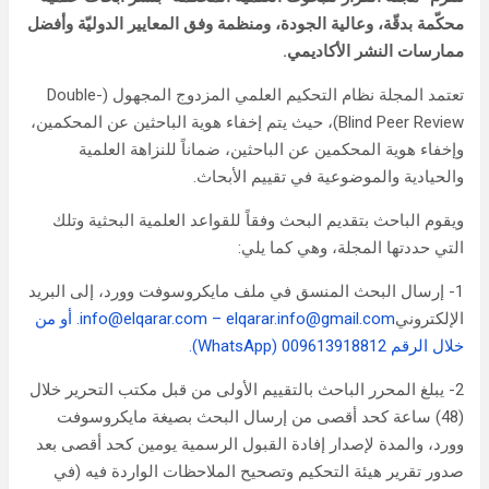
محكّمة بدقّة، وعالية الجودة، ومنظمة وفق المعايير الدوليّة وأفضل
ممارسات النشر الأكاديمي.
تعتمد المجلة نظام التحكيم العلمي المزدوج المجهول (Double-
Blind Peer Review)، حيث يتم إخفاء هوية الباحثين عن المحكمين،
وإخفاء هوية المحكمين عن الباحثين، ضماناً للنزاهة العلمية
والحيادية والموضوعية في تقييم الأبحاث.
ويقوم الباحث بتقديم البحث وفقاً للقواعد العلمية البحثية وتلك
التي حددتها المجلة، وهي كما يلي:
1- إرسال البحث المنسق في ملف مايكروسوفت وورد، إلى البريد
الإلكتروني
elqarar.info@gmail.com
–
info@elqarar.com
. أو من
خلال الرقم 009613918812 (WhatsApp).
2- يبلغ المحرر الباحث بالتقييم الأولى من قبل مكتب التحرير خلال
(48) ساعة كحد أقصى من إرسال البحث بصيغة مايكروسوفت
وورد، والمدة لإصدار إفادة القبول الرسمية يومين كحد أقصى بعد
صدور تقرير هيئة التحكيم وتصحيح الملاحظات الواردة فيه (في