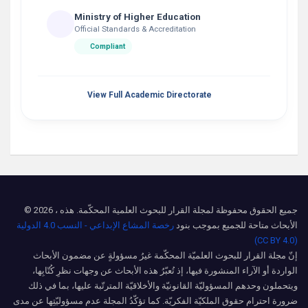
Ministry of Higher Education
Official Standards & Accreditation
Compliant
View Full Academic Directorate
© 2026 ، جميع الحقوق محفوظة لمجلة القرار للبحوث العلمية المحكّمة. هذه
الأبحاث متاحة للجميع بموجب بنود
رخصة المشاع الإبداعي - النسب 4.0 الدولية
(CC BY 4.0)
إنّ مجلة القرار للبحوث العلميّة المحكّمة غيرُ مسؤولةٍ عن مضمون الأبحاث
الواردة أو الآراء المنشورة فيها، إذ تُعبّرُ هذه الأبحاث عن وجهات نظرِ كُتّابِها،
ويتحملون وحدهم المسؤوليّة القانونيّة والأخلاقيّة المترتّبة عليها، بما في ذلك
ضرورة احترام حقوق الملكيّة الفكريّة. كما تؤكّدُ المجلة عدم مسؤوليّتِها عن مدى