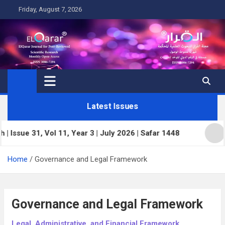
Skip
Friday, August 7, 2026
to
content
Latest Issues
e 31, Vol 11, Year 3 | July 2026 | Safar 1448
ElQar
Home
Governance and Legal Framework
Governance and Legal Framework
Legal, Administrative, and Financial Framework