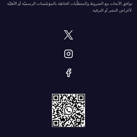
توافق الأبحاث مع الشروط والمتطلّبات الخاصّة بالمؤسّسات الرسميّة أو الأهليّة
لأغراض النشر أو الترقية.