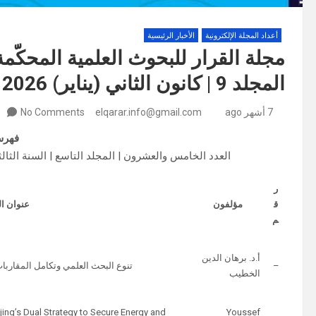
أعداد المجلة الإلكترونية
الأخبار الرئيسية
مجلة القرار للبحوث العلمية المحكّم
المجلد 9 | كانون الثاني (يناير) 2026 | رجب 1447
7 أشهر ago
elqarar.info@gmail.com
No Comments
فهر
العدد الخامس والعشرون | المجلد التاسع | السنة الثالثة | 15 كانون الثاني (يناير) 2026م | 26 رجب 
ر
ق
مؤلفون
عنوان ا
م
أ.د. برهان الدين
–
تنوع البحث العلمي وتكامل المقاربا
الخطيب
jing’s Dual Strategy to Secure Energy and
Youssef