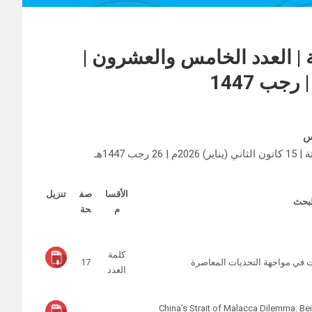
ة | العدد الخامس والعشرون |
س
1447هـ
الأقسا
صف
تنزيل
لبحث
م
حة
كلمة
ت في مواجهة التحديات المعاصرة
17
العدد
China’s Strait of Malacca Dilemma: Bei