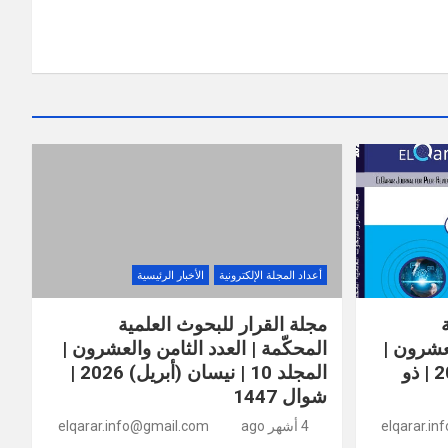
أعداد المجلة الإلكترونية
الأخبار الرئيسية
مجلة القرار للبحوث العلمية
لعشرون |
المحكّمة | العدد الثامن والعشرون |
المجلد 10 | أيار (مايو) 2026 | ذو
المجلد 10 | نيسان (أبريل) 2026 |
شوال 1447
elqarar.i
4 أشهر ago
elqarar.info@gmail.com