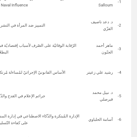
1-
 Naval Influence
Salloum
د. دعد ناصيف
2-
التمييز ضد المرأة في التشريع
القزّي
ماهر أحمد
3-
الجنّون
البطل
4-
رشيد علي زعيتر
الأساس القانونيّ الإجرائيّ لمُساءلة مُرتك
د. نبيل محمد
5-
جرائم الإعلام في القدح والذّم
قبرصلي
الإدارة المُبتكرة والذّكاء الاصطناعي في إدارة المشار
6-
أسامة الحلباوي
على كفاءة التّسليم