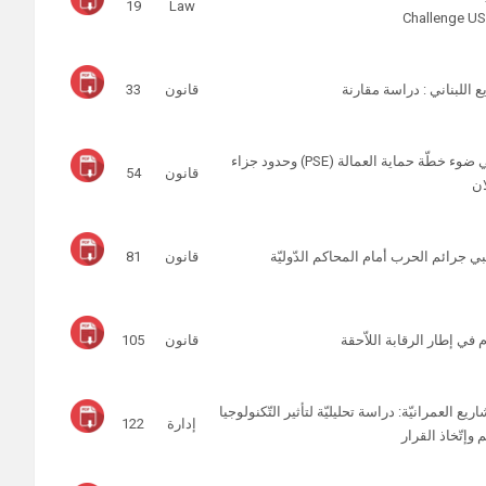
19
Law
Challenge US
 اللبناني : دراسة مقارنة
قانون
33
الرّقابة الوقائيّة على الصّرف لأسباب إقتصاديّة في ضوء خطّة حماية العمالة (PSE) وحدود جزاء
قانون
54
ان
بي جرائم الحرب أمام المحاكم الدّوليّة
قانون
81
 في إطار الرقابة اللاّحقة
قانون
105
يع العمرانيّة: دراسة تحليليّة لتأثير التّكنولوجيا
إدارة
122
 وإتّخاذ القرار