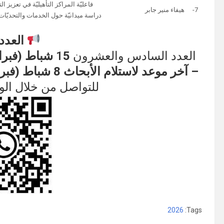
فاعليّة المراكز التأهيليّة في تعزيز 
7-
هيفاء منير جابر
دراسة ميدانيّة حول الخدمات والتحديّات 
العدد
العدد السادس والعشرون 1
5 شباط (فبراير) 2026م الموافق 27 شعبان 1447هـ
– آخر موعد لاستلام الأبحاث 8 شباط (فبراير) 2026م الموافق 20 شعبان 1447هـ
للتواصل من خلال الواتساب 
2026
Tags: