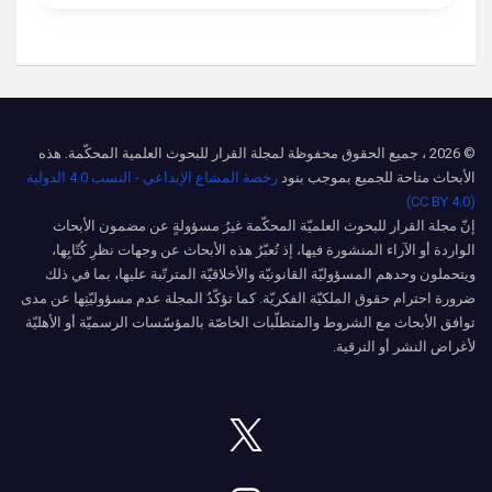
© 2026 ، جميع الحقوق محفوظة لمجلة القرار للبحوث العلمية المحكّمة. هذه
الأبحاث متاحة للجميع بموجب بنود
رخصة المشاع الإبداعي - النسب 4.0 الدولية
(CC BY 4.0)
إنّ مجلة القرار للبحوث العلميّة المحكّمة غيرُ مسؤولةٍ عن مضمون الأبحاث
الواردة أو الآراء المنشورة فيها، إذ تُعبّرُ هذه الأبحاث عن وجهات نظرِ كُتّابِها،
ويتحملون وحدهم المسؤوليّة القانونيّة والأخلاقيّة المترتّبة عليها، بما في ذلك
ضرورة احترام حقوق الملكيّة الفكريّة. كما تؤكّدُ المجلة عدم مسؤوليّتِها عن مدى
توافق الأبحاث مع الشروط والمتطلّبات الخاصّة بالمؤسّسات الرسميّة أو الأهليّة
لأغراض النشر أو الترقية.