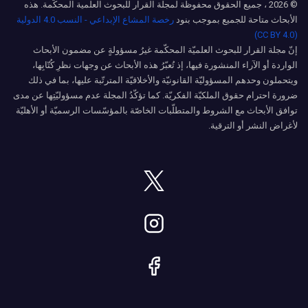
© 2026 ، جميع الحقوق محفوظة لمجلة القرار للبحوث العلمية المحكّمة. هذه
الأبحاث متاحة للجميع بموجب بنود
رخصة المشاع الإبداعي - النسب 4.0 الدولية
(CC BY 4.0)
إنّ مجلة القرار للبحوث العلميّة المحكّمة غيرُ مسؤولةٍ عن مضمون الأبحاث
الواردة أو الآراء المنشورة فيها، إذ تُعبّرُ هذه الأبحاث عن وجهات نظرِ كُتّابِها،
ويتحملون وحدهم المسؤوليّة القانونيّة والأخلاقيّة المترتّبة عليها، بما في ذلك
ضرورة احترام حقوق الملكيّة الفكريّة. كما تؤكّدُ المجلة عدم مسؤوليّتِها عن مدى
توافق الأبحاث مع الشروط والمتطلّبات الخاصّة بالمؤسّسات الرسميّة أو الأهليّة
لأغراض النشر أو الترقية.