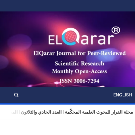
ENGLISH
مجلة القرار للبحوث العلمية المحكّمة | العدد الحادي والثلاثون | المجلد 11 | تموز (يوليو) 2026