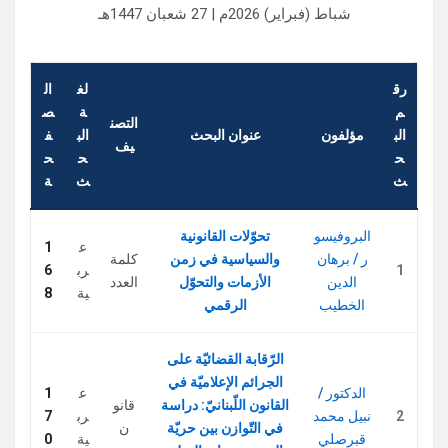
شباط (فبراير) 2026م | 27 شعبان 1447هـ
رق
لغ
ال
م
ة
ص
التصن
الب
مؤلفون
عنوان البحث
الب
ف
يف
ح
ح
ح
ث
ث
ة
البروفيسو
تحوّلات القانونية
ع
1
ر / برهان
والسياسية في زمن
كلمة
1
رب
6
الدين
الأزمات والتحوّل
العدد
ية
8
الخطيب
الرقمي
الرّقابة القضائيّة على
الجرائم الإعلاميّة في
الدكتور /
ع
1
القانون اللّبنانيّ: دراسة
قانو
2
نبيل محمد
رب
7
في التّوازن بين حريّة
ن
قبرصلي
ية
0