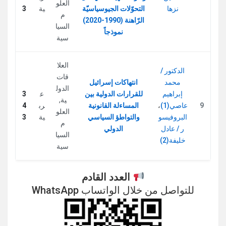
العلو
نزها
التحوّلات الجيوسياسيّة
ية
3
م
الرّاهنة (1990-2020)
السيا
نموذجاً
سية
العلا
الدكتور /
قات
محمد
انتهاكات إسرائيل
الدول
إبراهيم
للقرارات الدولية بين
ع
3
ية
,
9
عاصي(1)
،
المساءلة القانونية
رب
4
العلو
البروفيسو
والتواطؤ السياسي
ية
3
م
ر / عادل
الدولي
السيا
خليفة(2)
سية
العدد القادم
للتواصل من خلال الواتساب WhatsApp