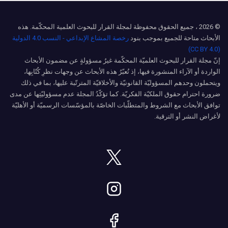
© 2026 ، جميع الحقوق محفوظة لمجلة القرار للبحوث العلمية المحكّمة. هذه
الأبحاث متاحة للجميع بموجب بنود
رخصة المشاع الإبداعي - النسب 4.0 الدولية
(CC BY 4.0)
إنّ مجلة القرار للبحوث العلميّة المحكّمة غيرُ مسؤولةٍ عن مضمون الأبحاث
الواردة أو الآراء المنشورة فيها، إذ تُعبّرُ هذه الأبحاث عن وجهات نظرِ كُتّابِها،
ويتحملون وحدهم المسؤوليّة القانونيّة والأخلاقيّة المترتّبة عليها، بما في ذلك
ضرورة احترام حقوق الملكيّة الفكريّة. كما تؤكّدُ المجلة عدم مسؤوليّتِها عن مدى
توافق الأبحاث مع الشروط والمتطلّبات الخاصّة بالمؤسّسات الرسميّة أو الأهليّة
لأغراض النشر أو الترقية.