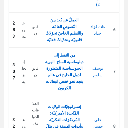
2)
العملُ عن بُعد بينَ
ع
2
غادة فؤاد
النّصوصِ العامّة
قانو
6
رب
8
حداد
والتّنظيمِ الخاصّ تحوّلاتٌ
ن
ية
3
قانونيّة وتحدّياتٌ فعليّة
من النفط إلى
دبلوماسية المناخ: الهوية
إن
3
يوسف
الجيوسياسية المتطورة
قانو
جل
0
7
سلوم
لدول الخليج في عالم
ن
يز
7
يتجه نحو خفض انبعاثات
ية
الكربون
العلا
إستراتيجيّات الولايات
قات
المُتّحدة الأميركيّة:
الدول
علي
المُرتكزات الفكريّة
ع
3
ية
,
8
حسين
وأدوات الهيمنة في ظلّ
رب
2