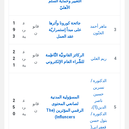
التعبير وحماية السلم
الأهليّ
جائحة كورونا وأثرها
ع
1
ماهر أحمد
قانو
3
على مبدأ إستمراريّة
رب
9
الجنّون
ن
عقد العمل
ية
3
ع
2
الركائز القانونيَّة النَّاظِمة
قانو
4
ريم العلي
رب
2
للشِّراء العام الإلكتروني
ن
ية
1
الدكتورة /
نسرين
حسين
المسؤولية المدنية
ناصر
ع
2
لصانعي المحتوى
قانو
5
الدين(1)
،
رب
5
الرقمي المؤثرين (The
ن
الدكتورة /
ية
0
Influncers)
بتول حسن
قعفراني(