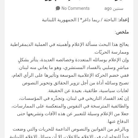
سنتين ago
No Comments
إعداد:
الباحثة / ريما داغر* | الجمهورية اللبنانية
ملخص:
يعالج هذا البحث مسألة الإعلام وأهميته في العملية الديمقراطية
وممارسة الحريّات.
وإن الإعلام بوسائله المتعددة وخصائصه العديدة، يتأثر بشكلٍ
مباشرٍ وسلبي بالفساد المستشري، وهو ما يعاني منه لبنان.
ففي خضم الحركة الإعلامية الموسعة وتأثيرها على الرأي العام،
تصبح وسائله أداة من أجل تزوير الحقائق وتحوير النصوص
لغايات سياسية، طائفية، بعيدة عن الحقيقة.
إن بُعد الفساد التاريخي في لبنان، وتجذّره في المؤسسات،
والطائفية المترسخة في النفوس والمنعكسة على الممارسات،
جعلا من الإعلام وسيلة للتعبير عن هذه الآفات وتشريعها حتى
الدفاع عنها.
وبالرغم من القوانين والنصوص الداعمة للحريات والتي وضعت
حداً للتجاوزات في الإعلام والإعلان، إلا أن وسائل الإعلام اللبنانية