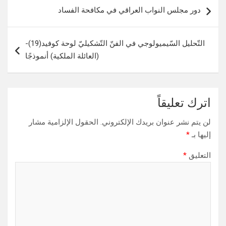
تصفّح
دور مجلس النواب العراقي في مكافحة الفساد
المقالات
التّحليل السّيميولوجي في الفنّ التّشكيليّ لوحة كوفيد(19)-
(العائلة الملكية) أنموذجًا
اترك تعليقاً
لن يتم نشر عنوان بريدك الإلكتروني.
الحقول الإلزامية مشار
إليها بـ
*
التعليق
*