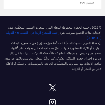
سنتين ago
© 2026 ، جميع الحقوق محفوظة لمجلة القرار للبحوث العلمية المحكّمة. هذه
الأبحاث متاحة للجميع بموجب بنود
رخصة المشاع الإبداعي - النسب 4.0 الدولية
(CC BY 4.0)
إنّ مجلة القرار للبحوث العلميّة المحكّمة غيرُ مسؤولةٍ عن مضمون الأبحاث
الواردة أو الآراء المنشورة فيها، إذ تُعبّرُ هذه الأبحاث عن وجهات نظرِ كُتّابِها،
ويتحملون وحدهم المسؤوليّة القانونيّة والأخلاقيّة المترتّبة عليها، بما في ذلك
ضرورة احترام حقوق الملكيّة الفكريّة. كما تؤكّدُ المجلة عدم مسؤوليّتِها عن مدى
توافق الأبحاث مع الشروط والمتطلّبات الخاصّة بالمؤسّسات الرسميّة أو الأهليّة
لأغراض النشر أو الترقية.