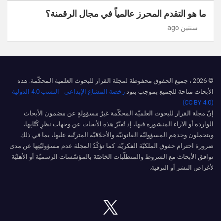
ما هو التقدم المحرز عالمياً في مجال الرقمنة؟
سنتين ago
© 2026 ، جميع الحقوق محفوظة لمجلة القرار للبحوث العلمية المحكّمة. هذه
الأبحاث متاحة للجميع بموجب بنود
رخصة المشاع الإبداعي - النسب 4.0 الدولية
(CC BY 4.0)
إنّ مجلة القرار للبحوث العلميّة المحكّمة غيرُ مسؤولةٍ عن مضمون الأبحاث
الواردة أو الآراء المنشورة فيها، إذ تُعبّرُ هذه الأبحاث عن وجهات نظرِ كُتّابِها،
ويتحملون وحدهم المسؤوليّة القانونيّة والأخلاقيّة المترتّبة عليها، بما في ذلك
ضرورة احترام حقوق الملكيّة الفكريّة. كما تؤكّدُ المجلة عدم مسؤوليّتِها عن مدى
توافق الأبحاث مع الشروط والمتطلّبات الخاصّة بالمؤسّسات الرسميّة أو الأهليّة
لأغراض النشر أو الترقية.