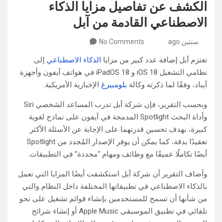
الكشف عن تفاصيل مزايا الذكاء
الاصطناعي القادمة من آبل
سنتين ago
No Comments
تعتزم آبل إضافة عدد كبير من مزايا
الذكاء الاصطناعي
إلى
نظامي التشغيل iOS 18 و iPadOS 18 في هواتف آيفون وأجهزة
آيباد، وفقًا لما ذكرته وكالة
بلومبيرغ
الإخبارية الأمريكية.
وبحسب التقرير، فإن شركة آبل تدرب المساعد الشخصي Siri
وأداة البحث Spotlight المدمجة في آيفون على نماذج لغوية
كبيرة، بهدف تحسين قدرتهما على الإجابة عن الأسئلة الأكثر
تعقيدًا بدقة، كما يمكن أن يوفر الإصدار المُجدد من Spotlight
أيضًا تكاملًا عميقًا مع وظائف ومهام “محددة” في التطبيقات.
وأضاف التقرير أن شركة آبل استكشفت أيضًا المزايا التي تعمل
بالذكاء الاصطناعي في تطبيقاتها المختلفة داخل النظام والتي
من شأنها أن تسمح للمستخدمين بإنشاء قوائم تشغيل على نحو
تلقائي في تطبيق الموسيقى Apple Music أو إنشاء شرائح