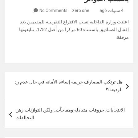
4 سنوات ago
zero one
No Comments
اعلنت وزارة الداخلية نسب الاقتراع التقريبية للمقيمين بعد
إقفال الصناديق باستثناء 60 مركزا من أصل 1752، تتابعونها
مرفقة.
تصفّح
هل ترتكب المصارف جريمة إساءة الأمانة في حال عدم رد
المقالات
الوديعة؟!
الانتخابات: خروقات متبادلة ومفاجآت.. ولكن ‏التوازنات رهن
التحالفات