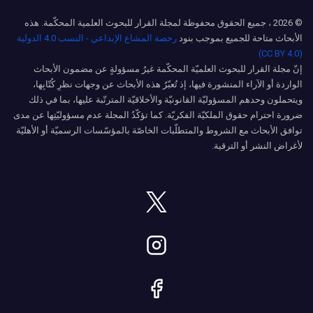
© 2026 ، جميع الحقوق محفوظة لمجلة القرار للبحوث العلمية المحكّمة. هذه
الأبحاث متاحة للجميع بموجب بنود
رخصة المشاع الإبداعي - النسب 4.0 الدولية
(CC BY 4.0)
إنّ مجلة القرار للبحوث العلميّة المحكّمة غيرُ مسؤولةٍ عن مضمون الأبحاث
الواردة أو الآراء المنشورة فيها، إذ تُعبّرُ هذه الأبحاث عن وجهات نظرِ كُتّابِها،
ويتحملون وحدهم المسؤوليّة القانونيّة والأخلاقيّة المترتّبة عليها، بما في ذلك
ضرورة احترام حقوق الملكيّة الفكريّة. كما تؤكّدُ المجلة عدم مسؤوليّتِها عن مدى
توافق الأبحاث مع الشروط والمتطلّبات الخاصّة بالمؤسّسات الرسميّة أو الأهليّة
لأغراض النشر أو الترقية.