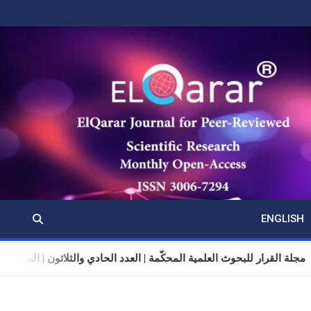
ENGLISH
مجلة القرار للبحوث العلمية المحكّمة | العدد الحادي والثلاثون | المجلد 11 | تموز (يوليو) 2026 