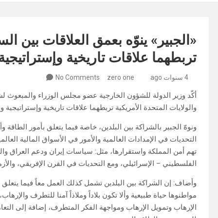
«الجبير» ينوّه بعمق العلاقات بين الس
تربطهما علاقات تاريخية وإستراتيجية
4 سنوات ago
zero one
No Comments
أكّد وزير الدولة للشؤون الخارجية عضو مجلس الوزراء والمبعوث لشؤ
والولايات المتحدة الأمريكية تربطهما علاقات تاريخية وإستراتيجية و
ونوهّ الجبير بالشراكة بين البلدين، خاصة فيما يتعلق بأمور الطاقة و
التحديات في الإمدادات العالمية والأمور في الأسواق المالية العالمي
تهم أمن المملكة واستقرارها، مثل: سياسات إيران ودعم العراق والت
الفلسطيني – الإسرائيلي، ومع التحديات في القرن الإفريقي، والأزم
وأضاف: إن الشراكة بين البلدين تشمل كذلك العمل معاً فيما يتعلق ب
مواطنوها حياة طبيعية وألا تكون بلاداً وملاذاً آمنا للتطرف والإرهاب
الإرهاب وتمويل الإرهاب ومواجهة الفكر المتطرف، إضافة إلى التعام