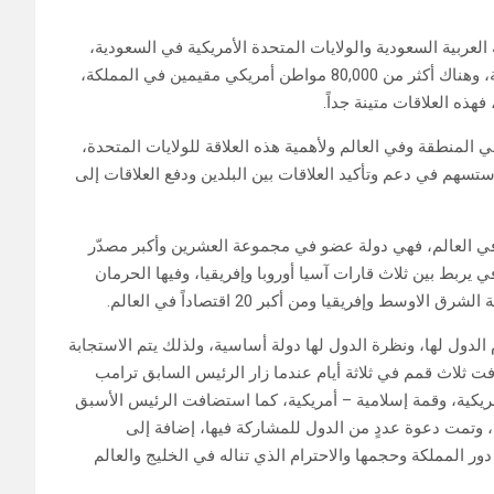
لعربية السعودية والولايات المتحدة الأمريكية في السعودية،
ومئات الآلاف من أبنائنا وبناتنا تعلموا في الولايات المتحدة الأمريكية، وهناك أكثر من 80,000 مواطن أمريكي مقيمين في المملكة،
ذه العلاقات متينة جداً.
ي المنطقة وفي العالم ولأهمية هذه العلاقة للولايات المتحدة،
وستسهم في دعم وتأكيد العلاقات بين البلدين ودفع العلاقات إلى
وفي العالم، فهي دولة ‏عضو في مجموعة العشرين وأكبر مصدّر
 يربط بين ثلاث قارات آسيا أوروبا وإفريقيا، وفيها الحرمان
وإفريقيا ومن أكبر 20 اقتصاداً في العالم.
م الدول لها، ونظرة الدول لها دولة أساسية، ولذلك يتم الاستجابة
 ثلاث قمم في ثلاثة أيام عندما زار الرئيس السابق ترامب
ريكية، وقمة إسلامية – أمريكية، كما استضافت الرئيس الأسبق
، وتمت دعوة عددٍ من الدول للمشاركة فيها، إضافة إلى
ر المملكة وحجمها والاحترام الذي تناله في الخليج والعالم