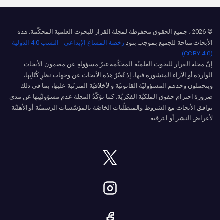
© 2026 ، جميع الحقوق محفوظة لمجلة القرار للبحوث العلمية المحكّمة. هذه
الأبحاث متاحة للجميع بموجب بنود
رخصة المشاع الإبداعي - النسب 4.0 الدولية
(CC BY 4.0)
إنّ مجلة القرار للبحوث العلميّة المحكّمة غيرُ مسؤولةٍ عن مضمون الأبحاث
الواردة أو الآراء المنشورة فيها، إذ تُعبّرُ هذه الأبحاث عن وجهات نظرِ كُتّابِها،
ويتحملون وحدهم المسؤوليّة القانونيّة والأخلاقيّة المترتّبة عليها، بما في ذلك
ضرورة احترام حقوق الملكيّة الفكريّة. كما تؤكّدُ المجلة عدم مسؤوليّتِها عن مدى
توافق الأبحاث مع الشروط والمتطلّبات الخاصّة بالمؤسّسات الرسميّة أو الأهليّة
لأغراض النشر أو الترقية.