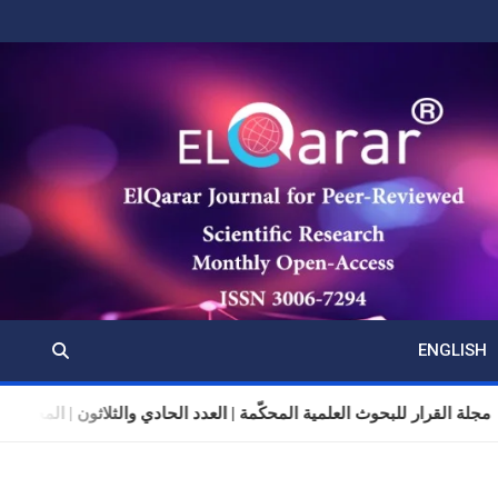
ENGLISH
مجلة القرار للبحوث العلمية المحكّمة | العدد الحادي والثلاثون | المجلد 11 | تموز (يوليو) 2026