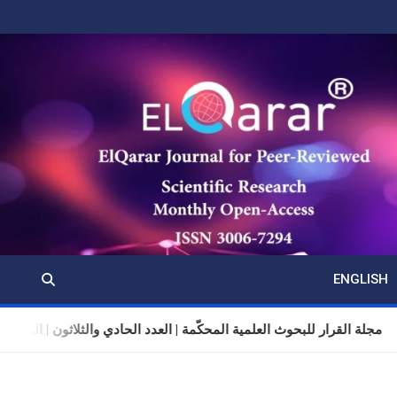
ENGLISH
مجلة القرار للبحوث العلمية المحكّمة | العدد الحادي والثلاثون | المجلد 11 | تموز (يوليو) 6