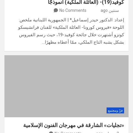
كوفيد(19)- (العائلة الملكية) أنموذجًا
سنتين ago
No Comments
إعداد: الدكتور حيدر إسماعيل* | الجمهورية اللبنانية ملخص:
اللوحة «فيروس كورونا- العائلة الملكية» للفنان فرانشيسكو
كوتزو أشتهرت خلال جائحة كوفيد-19، حيث رسم الفيروس
بشكل يشبه التاج الملكي، ممّا أعطاه مظهرًا…
فنّ ومجتمع
«تجليات» الشارقة في مهرجان الفنون الإسلامية