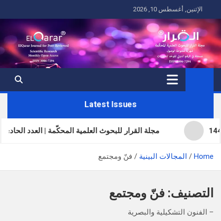
Ski
الإثنين, أغسطس 10, 2026
t
conten
Latest Issues
مجلة القرار للبحوث العلمية المحكّمة | العدد الحادي والثلاثون | المجلد 
Home
المجالات البينية
فنّ ومجتمع
التصنيف:
فنّ ومجتمع
– الفنون التشكيلية والبصرية