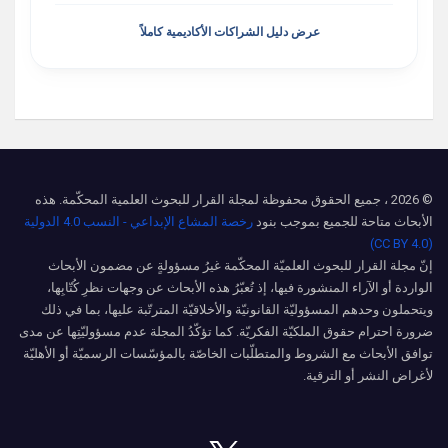
عرض دليل الشراكات الأكاديمية كاملاً
© 2026 ، جميع الحقوق محفوظة لمجلة القرار للبحوث العلمية المحكّمة. هذه
الأبحاث متاحة للجميع بموجب بنود
رخصة المشاع الإبداعي - النسب 4.0 الدولية
(CC BY 4.0)
إنّ مجلة القرار للبحوث العلميّة المحكّمة غيرُ مسؤولةٍ عن مضمون الأبحاث
الواردة أو الآراء المنشورة فيها، إذ تُعبّرُ هذه الأبحاث عن وجهات نظرِ كُتّابِها،
ويتحملون وحدهم المسؤوليّة القانونيّة والأخلاقيّة المترتّبة عليها، بما في ذلك
ضرورة احترام حقوق الملكيّة الفكريّة. كما تؤكّدُ المجلة عدم مسؤوليّتِها عن مدى
توافق الأبحاث مع الشروط والمتطلّبات الخاصّة بالمؤسّسات الرسميّة أو الأهليّة
لأغراض النشر أو الترقية.