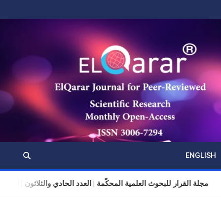
ENGLISH
مجلة القرار للبحوث العلمية المحكّمة | العدد الحادي والثلاثون | المجلد 11 | تموز (يوليو