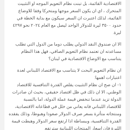
الاقتصادية القائمة، بل تبنت نظام التعويم الموجه او التثبيت
المتحرك ، اي ان يكون السعر موجها ومتحركا وفقا للاوضاع
القائمة، لذلك اعتبرت ان السعر سيكون مع بداية الخطة في
حدود ٣٥٠٠ ليرة للدولار الواحد ليصل مع العام ٢٠٢٤ نحو ٤٢٩٧
ليرة.
الا ان صندوق النقد الدولي يطلب دوما من الدول التي تطلب
مساعدته ان تعتمد نظام التعويم الصافي، فهل هذا النظام
يتناسب مع الاوضاع الاقتصادية في لبنان؟
ان نظام التعويم البحت لا يتناسب مع الاقتصاد اللبناني لعدة
اعتبارات اهمها:
١- ان صح ان نظام التثبيت يقلص القدرة التنافسية للاقتصاد
الوطني، الا ان ذلك في ظل اقتصاد حقيقي، بحيث ان صادرات
الدولة تزيد عندما تنخفض قيمة عملة الدولة، اما بالنسبة
للاقتصاد اللبناني فانه يعاني من خلل في قطاعاته الاقتصادية،
ومنتجاته متأثرة بسعر صرف الدولار صعودا وهبوطا، وذلك يفقده
القدرة التنافسية، وببساطة اذا ارتفع سعر الدولار وهبطت قيمة
الليرة فان اسعار المنتجات اللبنانية سترتفع.