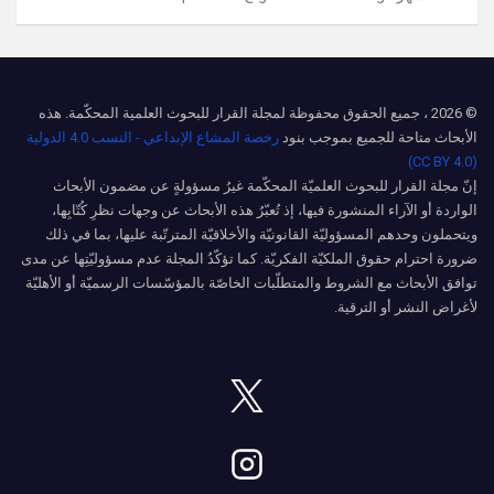
© 2026 ، جميع الحقوق محفوظة لمجلة القرار للبحوث العلمية المحكّمة. هذه
الأبحاث متاحة للجميع بموجب بنود
رخصة المشاع الإبداعي - النسب 4.0 الدولية
(CC BY 4.0)
إنّ مجلة القرار للبحوث العلميّة المحكّمة غيرُ مسؤولةٍ عن مضمون الأبحاث
الواردة أو الآراء المنشورة فيها، إذ تُعبّرُ هذه الأبحاث عن وجهات نظرِ كُتّابِها،
ويتحملون وحدهم المسؤوليّة القانونيّة والأخلاقيّة المترتّبة عليها، بما في ذلك
ضرورة احترام حقوق الملكيّة الفكريّة. كما تؤكّدُ المجلة عدم مسؤوليّتِها عن مدى
توافق الأبحاث مع الشروط والمتطلّبات الخاصّة بالمؤسّسات الرسميّة أو الأهليّة
لأغراض النشر أو الترقية.