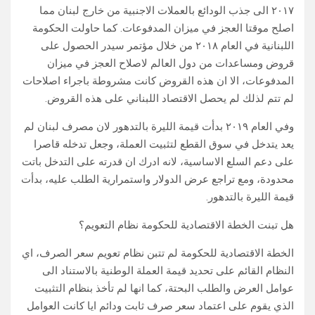
٢٠١٧ الى جذب الودائع بالعملات الاجنبية من خارج لبنان مما
اصلح موقتا العجز في ميزان المدفوعات. كما حاولت الحكومة
اللبنانية في العام ٢٠١٨ من خلال مؤتمر سيدر الحصول على
قروض ومساعدات من دول العالم لاصلاح العجز في ميزان
المدفوعات، الا ان هذه القروض كانت مشروطة باجراء اصلاحات
لم تتم لذلك لم يحصل الاقتصاد اللبناني على هذه القروض.
وفي العام ٢٠١٩ بدأت قيمة الليرة بالتدهور لان مصرف لبنان لم
يعد يتدخل في سوق القطع لتثبيت العملة، وجعل تدخله قاصرا
على دعم السلع الاساسية، لانه ادرك ان قدرته على التدخل باتت
محدودة، ومع تراجع عرض الدولار واستمرارية الطلب عليه، بدأت
قيمة الليرة بالتدهور.
هل تبنت الخطة الاقتصادية للحكومة نظام التعويم؟
الخطة الاقتصادية للحكومة لم تتبن نظام تعويم سعر الصرف، اي
النظام القائم على تحديد قيمة العملة الوطنية بالاستناد الى
عوامل العرض والطلب البحتة، كما انها لم تأخذ بنظام التثبيت
الذي يقوم على اعتماد سعر صرف ثابت ودائم ايا كانت العوامل