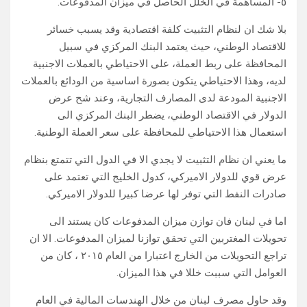
٥- المساهمة في الخلل الحاصل في ميزان المدفوعات.
بلا شك ان لنظام التثبيت كلفة اقتصادية وقد يسبب خسائر
للاقتصاد الوطني، حيث يعتمد البنك المركزي في سبيل
المحافظة على ربط العملة، على الاحتياطي بالعملات الاجنبية
لديه، وهذا الاحتياطي يتكون بصورة اساسية من الودائع بالعملات
الاجنبية المودعة لدى المصارف التجارية، وعند شح عرض
الدولار في الاقتصاد الوطني، يضطر البنك المركزي الى
استعمال هذا الاحتياطي للمحافظة على سعر العملة الوطنية.
ما يعني ان نظام التثبيت لا يجدي الا في الدول التي تتمتع بنظام
عرض قوي للدولار الاميركي، كدول الخليج التي تعتمد على
صادرات النفط التي توفر لها عرضا كبيرا للدولار الاميركي.
اما في لبنان فان توازن ميزان المدفوعات كان يستند الى
تحويلات المغتربين التي تحقق توازنا لميزان المدفوعات. الا ان
تراجع التحويلات من الخارج اعتبارا من العام ٢٠١٥ ، كان من
العوامل التي سببت خللا في هذا الميزان.
وقد حاول مصرف لبنان من خلال الهندسات المالية في العام