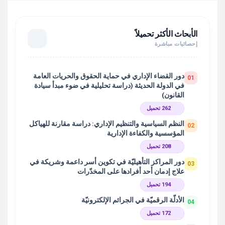
الأبحاث الأكثر تحميلاً
إحصائيات مباشرة
دور القضاء الإداري في حماية الحقوق والحريات العامة
01
في الدولة الحديثة (دراسة تحليلية في ضوء مبدأ سيادة
القانون)
262 تحميل
النظم السياسية والتنظيم الإداري: دراسة مقارنة للهياكل
02
المؤسسية والكفاءة الإدارية
208 تحميل
دور المراكز التأهيليّة في تكوين أسر داعمة وشريكة في
03
علاج إدمان أحد أفرادها على المخدّرات
194 تحميل
الأدلّة الرقميّة في الجرائم الإلكترونيّة
04
172 تحميل