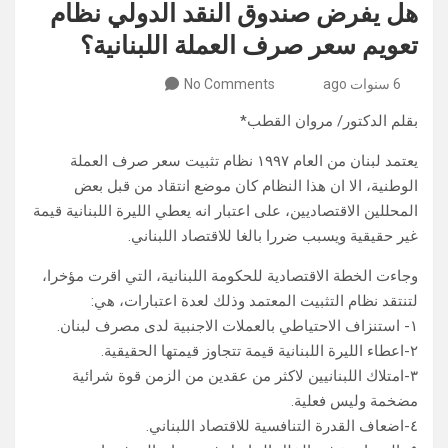
هل يفرض صندوق النقد الدولي نظام
تعويم سعر صرف العملة اللبنانية؟
6 سنوات ago
No Comments
بقلم الدكتور/ مروان القطب*
يعتمد لبنان من العام ١٩٩٧ نظام تثبيت سعر صرف العملة
الوطنية، الا ان هذا النظام كان موضع انتقاد من قبل بعض
المحللين الاقتصاديين، على اعتبار انه يعطي الليرة اللبنانية قيمة
غير حقيقية ويسبب ضررا بالغا للاقتصاد اللبناني.
وجاءت الخطة الاقتصادية للحكومة اللبنانية، التي اقرت مؤخرا،
لتنتقد نظام التثبيت المعتمد وذلك لعدة اعتبارات، هي:
١- استنزاف الاحتياطي بالعملات الاجنبية لدى مصرف لبنان.
٢-اعطاء الليرة اللبنانية قيمة تتجاوز قيمتها الحقيقية.
٣-امتلاك اللبنانيين لاكثر من عقدين من الزمن قوة شرائية
مضخمة وليس فعلية.
٤-اضعاف القدرة التنافسية للاقتصاد اللبناني.