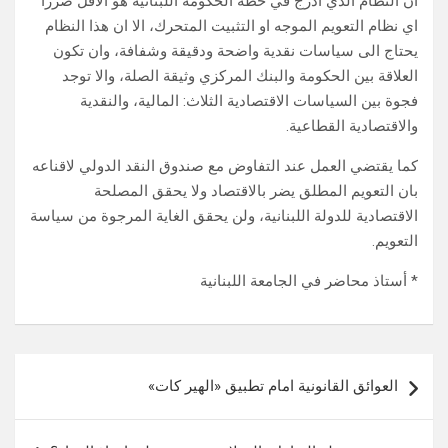
ان النظام الذي ادرج في خطة الحكومة اللبنانية هو الاقل ضررا
اي نظام التعويم الموجه او التثبيت المتحرك، الا ان هذا النظام
يحتاج الى سياسات نقدية واضحة ودقيقة وشفافة، وان تكون
العلاقة بين الحكومة والبنك المركزي وثيقة الصلة، والا توجد
فجوة بين السياسات الاقتصادية الثلاث: المالية، والنقدية
والاقتصادية القطاعية.
كما يقتضي العمل عند التفاوض مع صندوق النقد الدولي لاقناعه
بان التعويم المطلق يضر بالاقتصاد ولا يحقق المصلحة
الاقتصادية للدولة اللبنانية، ولن يحقق الغاية المرجوة من سياسة
التعويم.
* أستاذ محاضر في الجامعة اللبنانية
تصفّح
العوائق القانونية امام تطبيق «الهير كات»
المقالات