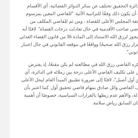
دائرة التحقيق تختلف عن سائر الدوائر القضائية، أي الأقسام
يكون ذلك وفقًا للتراتبية الآتية: “للقاضي المعين بمرسوم
افقة المجلس الأعلى للقضاة ، ومن ثم للقاضي المكلف من
اضي صاحب الأقدمية في حال تعادلت درجات القضاة”. لافتًا أنه
من المستحسن مراعاة درجات القضاة، ولكن من الناحية القانونية، يجوز لرزق الله الاستناد إلى المادة 36 من قانون القضاء العدلي
ار رزق الله صحيحًا وواقعًا في موقعه القانوني في حال اعتبار
نوني”.
ه القاضي رزق الله في مطالعته لم يكن مقنعًا، إذ يفترض
ن قضاء عدلي التي تنص على تكليف القاضي الأعلى درجة بين زملائه في الدائرة، أي
أول أصيل”، لافتًا إلى ضرورة تطبيق المبدأ العام ليحل الأعلى
ف القاضي وائل صادق بمهام قاضي تحقيق أول. كما اعتبر بأن
، والأهم عدم ربطها بالقرارات السياسية، خصوصًا أن أهمية
ن السابق رياض سلامة.