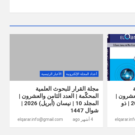
أعداد المجلة الإلكترونية
الأخبار الرئيسية
مجلة القرار للبحوث العلمية
لعشرون |
المحكّمة | العدد الثامن والعشرون |
المجلد 10 | أيار (مايو) 2026 | ذو
المجلد 10 | نيسان (أبريل) 2026 |
شوال 1447
elqarar.i
4 أشهر ago
elqarar.info@gmail.com