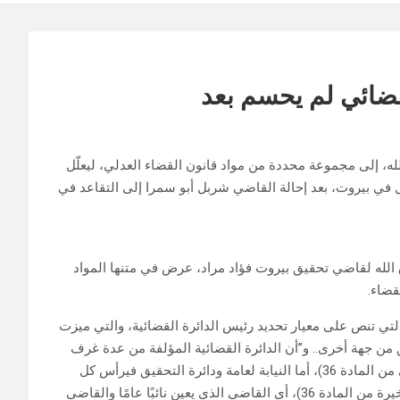
قضائي لم يحسم بعد
ه، إلى مجموعة محددة من مواد قانون القضاء العدلي، ليعلّل
ل في بيروت، بعد إحالة القاضي شربل أبو سمرا إلى التقاعد في
 الله لقاضي تحقيق بيروت فؤاد مراد، عرض في متنها المواد
قضاء.
 قراره، فصّل رزق الله المادة 36 قضاء عدلي التي تنص على معيار تحديد رئيس الدائرة القضائية، والتي ميزت
يق من جهة أخرى.. و”أن الدائرة القضائية المؤلفة من عدة غرف
يرأسها القاضي الأعلى درجة حُكمًا (حسب ما ورد في الفقرة الأولى من المادة 36)، أما النيابة لعامة ودائرة التحقيق فيرأس كل
منهما “نائب عام وقاضي تحقيق أول” (حسب ما ورد في الفقرة الأخيرة من المادة 36)، أي القاضي الذي يعين نائبًا عامًا والقاضي