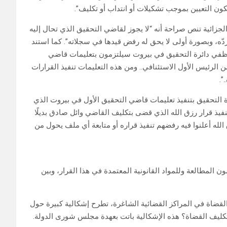
ن التعيين بموجب تشكيلات أو انتداب أو تكليف”.
قانون أصول المحاكمات الجزائية تنص صراحة أنه “لا يجوز لقاضي التحقيق الذي تحال إليه
دّه، وبصورة أولى لا يحق له رفض قيدها في سجلاته”. كما استند
تي ذكر فيها بأن “موظفي دائرة التحقيق في بيروت سيلتزمون بتعليمات قاضي
الرئيس الأول الاستئنافي.. ومن هذه التعليمات تنفيذ القرارات
”.
اة التحقيق بتنفيذ تعليمات قاضي التحقيق الأول في بيروت الذي
ذ قرار رزق الله الذي قضى بتكليف القاضي وائل صادق بديلًا
الله أعلنوا فيه رفضهم تنفيذ قراره أو متابعة أي ملف يحول من
ن المطالعة وللمواد القانونية المعتمدة في هذا القرار، وبين
قضاة في المراكز القضائية الشاغرة، تطرح إشكالية كبيرة حول
تكليف القضاة؟ هذه الإشكالية باتت بعهدة مجلس شورى الدولة.