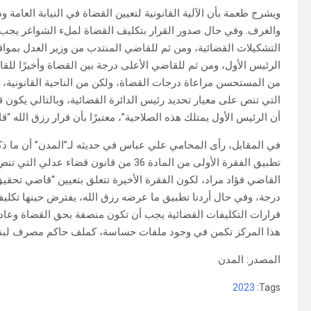
ويشرح طعمة بأن الآلية القانونية لتعيين القضاة في النيابة العامة و
والغرف. وفي حال صدور القرار بتكليف القضاة لملء الشواغر يجب أن 
التشكيلات القضائية، ومن ثم للقاضي المنتدب من وزير العدل بمو
الرئيس الأول، ومن ثم للقاضي الأعلى درجة بين القضاة وأخيرًا للق
التي تنص على معيار تحديد رئيس الدائرة القضائية، وبالتالي يكون قر
أن الرئيس الأول يمتلك هذه الصلاحية”، معتبرًا بأن قرار رزق الله “قا
في المقابل، رأى المحامي علي عباس في حديثه لـ”المدن” أن ما ذكر
تطبيق الفقرة الأولى من المادة 36 من قانو
القاضي فؤاد مراد، لكون الفقرة الأخيرة تتعلق بتعيين “قاضي تحقيق 
درجة، وفي حال أردنا تطبيق ما عرضه رزق الله، يفترض حينها تكلي
قرارات التكليفات القضائية يجب أن تكون منصفة بحق القضاة وعادلة
هذا المركز تكمن في وجود ملفات حساسة، كملف حاكم مصرف لبنا
المصدر: المدن
2023
Tags: