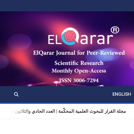
ENGLISH
مجلة القرار للبحوث العلمية المحكّمة | العدد الحادي والثلاثون | المجلد 11 | تموز (يولي