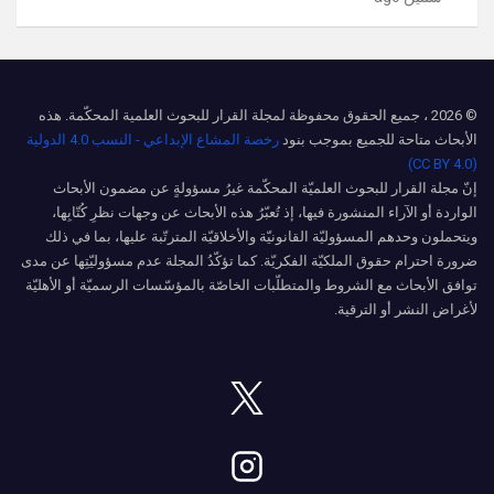
© 2026 ، جميع الحقوق محفوظة لمجلة القرار للبحوث العلمية المحكّمة. هذه
الأبحاث متاحة للجميع بموجب بنود
رخصة المشاع الإبداعي - النسب 4.0 الدولية
(CC BY 4.0)
إنّ مجلة القرار للبحوث العلميّة المحكّمة غيرُ مسؤولةٍ عن مضمون الأبحاث
الواردة أو الآراء المنشورة فيها، إذ تُعبّرُ هذه الأبحاث عن وجهات نظرِ كُتّابِها،
ويتحملون وحدهم المسؤوليّة القانونيّة والأخلاقيّة المترتّبة عليها، بما في ذلك
ضرورة احترام حقوق الملكيّة الفكريّة. كما تؤكّدُ المجلة عدم مسؤوليّتِها عن مدى
توافق الأبحاث مع الشروط والمتطلّبات الخاصّة بالمؤسّسات الرسميّة أو الأهليّة
لأغراض النشر أو الترقية.