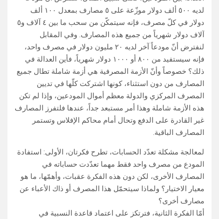
لديه ٥٠٠ ألف دولار موزّعة على ٥ مصارف بمعدل ١٠٠ ألف
دولار في كلّ مصرف، فإنه سيتمكّن من سحب ما بين ٤ آلاف و٥
آلاف دولار شهرياً من جميع هذه المصارف. وفي المقابل
لنفترض أنّ مودعاً آخر لديه ٢٠ مليون دولار في مصرف واحد،
فإنه سيستفيد من ٨٠٠ أو ١٠٠٠ دولار شهرياً، فأين العدالة في
ذلك؟ خصوصاً وأنّ الأزمة المصرفية هي أزمة شاملة تطال جميع
المصارف من دون استثناء، كونها اشتركت كلّها في تديين
المصرف المركزي والدولة معظم أموال المودعين، وإذا لم تكن
هذه الأزمة شاملة وهذا أمر مستبعد جداً، عندها فلتفرز المصارف
غير القادرة على الدفع وتحال أمام محاكم الإفلاس وتستمر
المصارف الباقية.
لمعالجة مشكلة تعدّد الحسابات، تطرح فكرتان، الأولى: استفادة
المودع من مصرف واحد فقط مهما تعدّدت حساباته في
المصارف الأخرى، لكن دون هذه الفكرة عقبات، وأهمّها، ما هو
معيار الاختيار؟ ولماذا سيتحمّل هذا المصرف أو ذاك الأعباء عن
مصارف أخرى؟
أمّا الفكرة الثانية، فترتكز على اعتماد قاعدة النسبية في