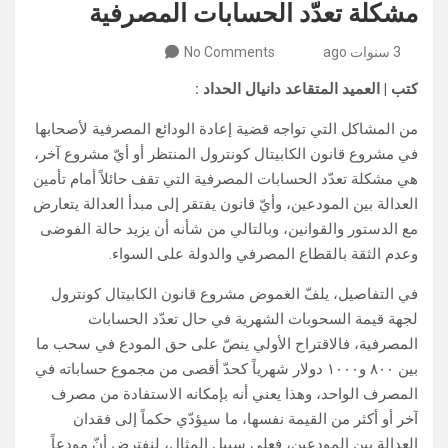
مشكلة تعدّد الحسابات المصرفية
3 سنوات ago
No Comments
كتب | العميد المتقاعد دانيال الحداد :
من المشاكل التي تواجه قضية إعادة الودائع المصرفية لأصحابها
في مشروع قانون الكابيتال كونترول المنتظر أو أيّ مشروع آخر،
هي مشكلة تعدّد الحسابات المصرفية التي تقف حائلاً أمام تأمين
العدالة بين المودعين، وأيّ قانون يفتقر إلى مبدأ العدالة يتعارض
مع الدستور والقوانين، وبالتالي من شأنه أن يزيد حالة الفوضى
وعدم الثقة بالقطاع المصرفي والدولة على السواء.
في التفاصيل، يلفّ الغموض مشروع قانون الكابيتال كونترول
لجهة قيمة السحوبات الشهرية في حال تعدّد الحسابات
المصرفية، فالاقتراح الأولي ينصّ على حق المودع في سحب ما
بين ٨٠٠ و١٠٠٠ دولار شهرياً كحدّ أقصى من مجموع حساباته في
المصرف الواحد، وهذا يعني أنه بإمكانه الاستفادة من مصرف
آخر أو أكثر من القيمة نفسها، ما سيؤدّي حكماً إلى فقدان
العدالة بين المودعين، فعلى سبيل المثال، لنفترض أنّ مودعاً