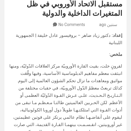
مستقبل الاتحاد الأوروبي في ظل
المتغيرات الداخلية والدولية
سنتين ago
No Comments
إعداد:
دكتور زياد ضاهر – بروفيسور عادل خليفة | الجمهورية
اللبنانية
ملخص:
لقرونٍ خلت، بقيت القارة الأوروبيّة مركز العلاقات الدّوليّة، ومنها
انبثقت معظم مفاهيم الدبلوماسية الأساسية، وفيها وقِّعَت
مواثيق ومعاهدات ما تزال تحكم الشؤون العالمية إلى اليوم.
كذلك تربعتْ معظمُ الدّول الأوروبيّة، في حقبات مختلفة من
الـتـاريـخ الـحـديث، علـى عـرش القـوة الدّوليّة العظمى أو
الأعظم. لكن الحـربين العالميتين طالتـا مـعـظـم مـا تبقى من
أدوات القـوة التي امتلكتـهـا طويلاً دول أوروبا الكولونيالية،
ليقوم على أنقاضـهـا نظام عالمي يرتكز على قوتين عظيمتين،
غير أوروبيتين، انقـسـمـت بينهمـا القـارة القديمة، التي صارت