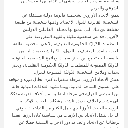
سـاحـة مـضـمـرة لحـرب يُخشى أن تندلع بين المعسكرين
الشرقي والغربي.
يتمتع الاتحاد الأوروبي بشخصية قانونية دولية مستقلة عن
الشخصية القانونية للدول الأعضاء، ولكنها شخصية من طبيعة
مختلفة عن تلك التي يتمتع بها مختلف الفاعلين الدوليين
الآخرين، فلا هي شخصية مكبلة بالقيود المفروضة على
المنظمات الدّوليّة الحكومية التقليدية، ولا هي شخصية مطلقة
الحرية بالقدر المعترف به للدول، ولكنها شخصية دولية من
طبيعة خاصة تجمع بين بعض سمات وملامح الشخصية القانونية
الدّوليّة الممنوحة للمنظمات الدّوليّة الحكومية التقليدية، وبعض
سمات وملامح الشخصية الدّوليّة الممنوحة للدول.
يعيش الاتحاد الأوروبي مرحلة متغيرات كبرى تطال دوره و موقعه
على مستوى الساحة الدولية، بينما تشهد العلاقات الدولية حالة
من الفوضى الدولية في مرحلة انتقالية، من أحلاف قديمة مفككه
الى مشاريع احلاف جديدة ناشئة. وشكلت الحرب الاوكرانية
الروسية الحدث الأبرز الذي حمل الكثير من التداعيات ، وفي
الداخل يتنقل الاتحاد بين الأزمات من سياسية كان ابرزها انفصال
بريطانيا عن الاتحاد و تصاعد دور الاحزاب اليمينية فضلا عن