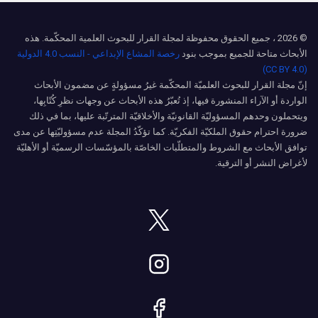
© 2026 ، جميع الحقوق محفوظة لمجلة القرار للبحوث العلمية المحكّمة. هذه
الأبحاث متاحة للجميع بموجب بنود
رخصة المشاع الإبداعي - النسب 4.0 الدولية
(CC BY 4.0)
إنّ مجلة القرار للبحوث العلميّة المحكّمة غيرُ مسؤولةٍ عن مضمون الأبحاث
الواردة أو الآراء المنشورة فيها، إذ تُعبّرُ هذه الأبحاث عن وجهات نظرِ كُتّابِها،
ويتحملون وحدهم المسؤوليّة القانونيّة والأخلاقيّة المترتّبة عليها، بما في ذلك
ضرورة احترام حقوق الملكيّة الفكريّة. كما تؤكّدُ المجلة عدم مسؤوليّتِها عن مدى
توافق الأبحاث مع الشروط والمتطلّبات الخاصّة بالمؤسّسات الرسميّة أو الأهليّة
لأغراض النشر أو الترقية.