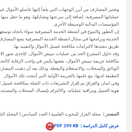
وتعتبر المصارف من أبرز الوجهات التي يلجأ إليها غاسلو الأموال 
عملياتها المصرفية، إضافة إلى سرعتها وتشابكها، وهو ما جعل منها ا
المؤسسات المالية الوسيطة الأخرى.
إن التطور والتنوع في أنشطة الخدمة المصرفية سواء باتجاه توسعه
الحديثة وبرامجها في مجال انشطة الخدمة المصرفية يضع المصارف
طريق تنفيذها لالتزامات مكافحة غسيل الأموال والتقييد بها.
وقد حاول المشرع الحد من عمليات تبييض الأموال، كإحدى صور الا
مكافحة جريمة تبييض الأموال، بعضها يكمن في واجب الرقابة كالتحقق 
الوثائق والسجلات، والاستعلام واليقظة. وذلك بعد أن ذهبت المصارف
النظيفة لديها، مع علمها بالجريمة الأولية التي أنتجت تلك الأموال.
وفي لبنان والعراق تم إقرار التشريعات ذات الصلة بمكافحة غسيل ال
هوية العميل ومراقبة عملياته، والالتزام بإمساك السجلات والمستند
المصدر
|
مجلة
القرار للبحوث العلمية | العدد السادس | المجلد الثاني | السنة ال
عرض كامل الدراسة | PDF 299 KB