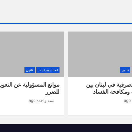
قانون
ابحاث ودراسات
قانون
صرفية في لبنان بين
موانع المسؤولية عن التعو
ومكافحة الفساد
للضرر
سنة واحدة ago