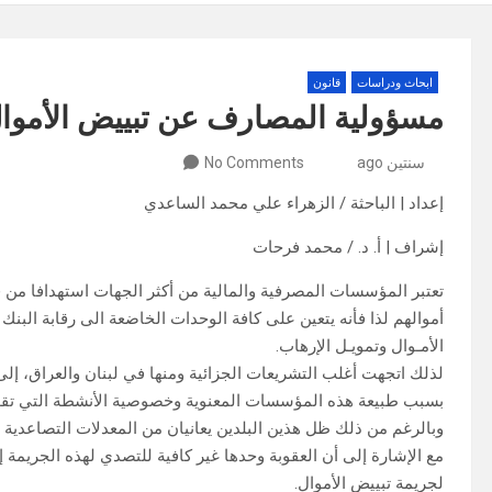
ابحاث ودراسات
قانون
مسؤولية المصارف عن تبييض الأموال
سنتين ago
No Comments
إعداد | الباحثة / الزهراء علي محمد الساعدي
إشراف | أ. د. / محمد فرحات
تعتبر المؤسسات المصرفية والمالية من أكثر الجهات استهدافا من ق
أموالهم لذا فأنه يتعين على كافة الوحدات الخاضعة الى رقابة البن
الأمـوال وتمويـل الإرهاب.
لذلك اتجهت أغلب التشريعات الجزائية ومنها في لبنان والعراق، إلى
بسبب طبيعة هذه المؤسسات المعنوية وخصوصية الأنشطة التي تقوم ب
وبالرغم من ذلك ظل هذين البلدين يعانيان من المعدلات التصاعدية ل
مع الإشارة إلى أن العقوبة وحدها غير كافية للتصدي لهذه الجريمة إذ ي
لجريمة تبييض الأموال.