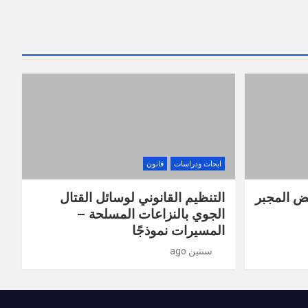
ابحاث ودراسات
قانون
يض المجبر
التنظيم القانوني لوسائل القتال
الجوي بالنزاعات المسلحة –
المسيرات نموذجًا
سنتين ago