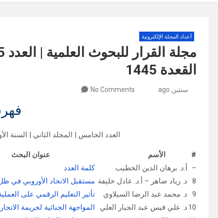
أعداد المجلة الإلكترونية
القعدة 1445
سنتين ago
No Comments
فهر
العدد الخامس | المجلد الثاني | السنة الأولى | أيار (مايو)
#
الأسم
عنوان البحث
–
أ.د. برهان الدين الخطيب
كلمة العدد
8
د. زياد ضاهر – أ.د. عادل خليفة
مستقبل الاتحاد الأوروبي في ظل ا
9
د. محمد عبد الرضا السيلاوي
تأثير التعليم الرقمي على العملية 
10
د. علي قيس عبد الجبار العلي
المواجهة الجنائية لجريمة الاتجار