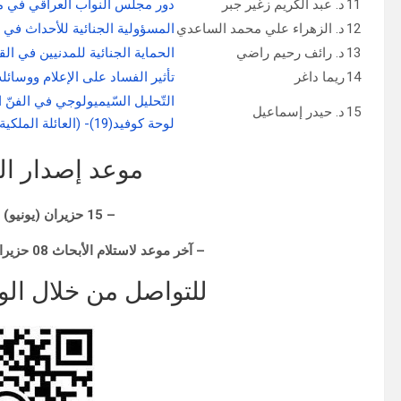
11
د. عبد الكريم زغير جبر
دور مجلس النواب العراقي في م
12
د. الزهراء علي محمد الساعدي
المسؤولية الجنائية للأحداث في 
13
د. رائف رحيم راضي
الحماية الجنائية للمدنيين في الق
14
ريما داغر
تأثير الفساد على الإعلام ووسائله
التّحليل السّيميولوجي في الفنّ ا
15
د. حيدر إسماعيل
لوحة كوفيد(19)- (العائلة الملكية) أنموذجًا
موعد إصدار ال
– 15 حزيران (يونيو) | 9 ذو الحجة 1445
– آخر موعد لاستلام الأبحاث 08 حزيران (يونيو) 2024 | 2 ذو الحجة 1445
للتواصل من خلال الواتساب 