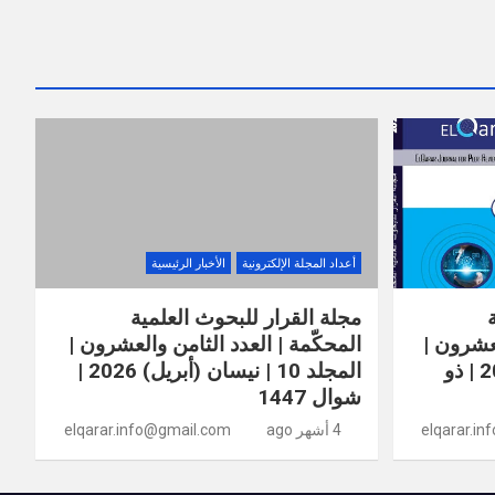
أعداد المجلة الإلكترونية
الأخبار الرئيسية
مجلة القرار للبحوث العلمية
لعشرون |
المحكّمة | العدد الثامن والعشرون |
المجلد 10 | أيار (مايو) 2026 | ذو
المجلد 10 | نيسان (أبريل) 2026 |
شوال 1447
elqarar.i
4 أشهر ago
elqarar.info@gmail.com