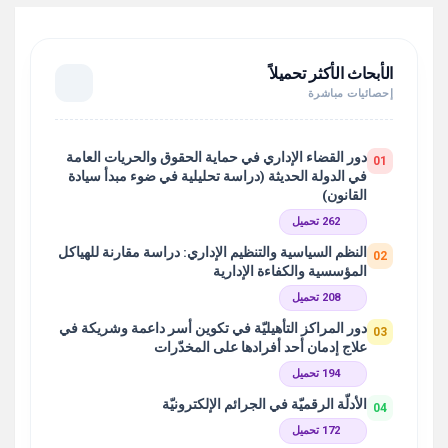
الأبحاث الأكثر تحميلاً
إحصائيات مباشرة
دور القضاء الإداري في حماية الحقوق والحريات العامة
01
في الدولة الحديثة (دراسة تحليلية في ضوء مبدأ سيادة
القانون)
262 تحميل
النظم السياسية والتنظيم الإداري: دراسة مقارنة للهياكل
02
المؤسسية والكفاءة الإدارية
208 تحميل
دور المراكز التأهيليّة في تكوين أسر داعمة وشريكة في
03
علاج إدمان أحد أفرادها على المخدّرات
194 تحميل
الأدلّة الرقميّة في الجرائم الإلكترونيّة
04
172 تحميل