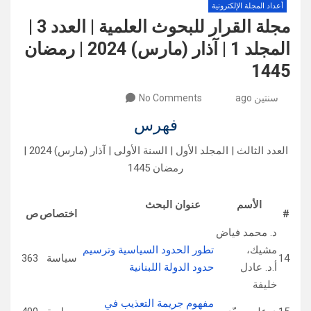
أعداد المجلة الإلكترونية
مجلة القرار للبحوث العلمية | العدد 3 |
المجلد 1 | آذار (مارس) 2024 | رمضان
1445
سنتين ago
No Comments
فهرس
العدد الثالث | المجلد الأول | السنة الأولى | آذار (مارس) 2024 |
رمضان 1445
الأسم
عنوان البحث
#
اختصاص
ص
د. محمد فياض
مشيك،
تطور الحدود السياسية وترسيم
14
سياسة
363
أ.د. عادل
حدود الدولة اللبنانية
خليفة
مفهوم جريمة التعذيب في