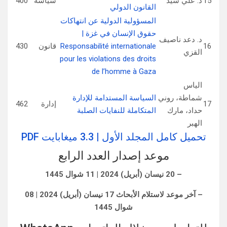
15
د. علي سيّد
سياسة
400
القانون الدولي
المسؤولية الدولية عن انتهاكات
حقوق الإنسان في غزة |
د. دعد ناصيف
16
Responsabilité internationale
قانون
430
القزي
pour les violations des droits
de l’homme à Gaza
الياس
شماطة، روني
السياسة المستدامة للإدارة
17
إدارة
462
حداد، مارك
المتكاملة للنفايات الصلبة
الهبر
تحميل كامل المجلد الأول | 3.3 ميغابايت PDF
موعد إصدار العدد الرابع
– 20 نيسان (أبريل) 2024 | 11 شوال 1445
– آخر موعد لاستلام الأبحاث 17 نيسان (أبريل) 2024 | 08
شوال 1445