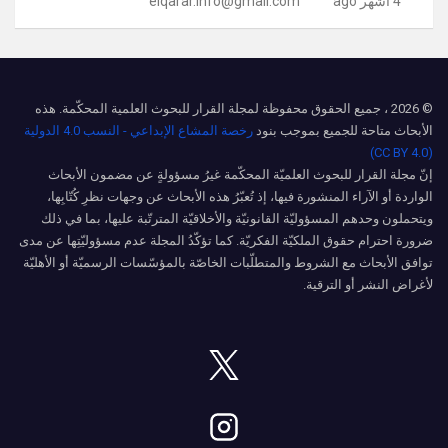
4 أشهر ago
elqarar.info@gmail.com
© 2026 ، جميع الحقوق محفوظة لمجلة القرار للبحوث العلمية المحكّمة. هذه
الأبحاث متاحة للجميع بموجب بنود
رخصة المشاع الإبداعي - النسب 4.0 الدولية
(CC BY 4.0)
إنّ مجلة القرار للبحوث العلميّة المحكّمة غيرُ مسؤولةٍ عن مضمون الأبحاث
الواردة أو الآراء المنشورة فيها، إذ تُعبّرُ هذه الأبحاث عن وجهات نظرِ كُتّابِها،
ويتحملون وحدهم المسؤوليّة القانونيّة والأخلاقيّة المترتّبة عليها، بما في ذلك
ضرورة احترام حقوق الملكيّة الفكريّة. كما تؤكّدُ المجلة عدم مسؤوليّتِها عن مدى
توافق الأبحاث مع الشروط والمتطلّبات الخاصّة بالمؤسّسات الرسميّة أو الأهليّة
لأغراض النشر أو الترقية.