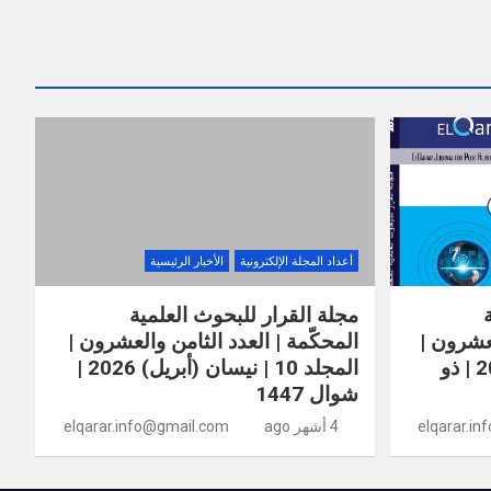
أعداد المجلة الإلكترونية
الأخبار الرئيسية
مجلة القرار للبحوث العلمية
لعشرون |
المحكّمة | العدد الثامن والعشرون |
المجلد 10 | أيار (مايو) 2026 | ذو
المجلد 10 | نيسان (أبريل) 2026 |
شوال 1447
elqarar.i
4 أشهر ago
elqarar.info@gmail.com