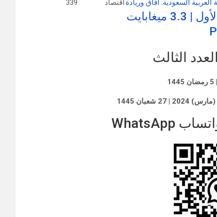
لعربية السعودية: آفاق وريادة
اقتصاد
339
ميغابايت
P
عدد الثالث
WhatsApp