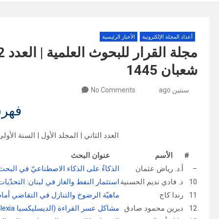
أعداد المجلة الإلكترونية
الأخبار الرئيسية
شعبان 1445
سنتين ago
No Comments
فهر
العدد الثاني | المجلد الأول | السنة الأولى | شباط (فب
#
الأسم
عنوان البحث
–
أ.د. رياض عثمان
الذكاءُ على الذكاء الاصطناعيّ في البحث 
10
د. فادي نديم الحسنية
استثمار النفط والغاز في لبنان: التحدّيات
11
رندا كاج
ماهيّة الرضوخ والتنازل في التقاضي أم
12
ديرین محمود صادق
مشاكل عسر القراءة (الديسليكسيا Dyslexia) بين التشخيص والمعالجة