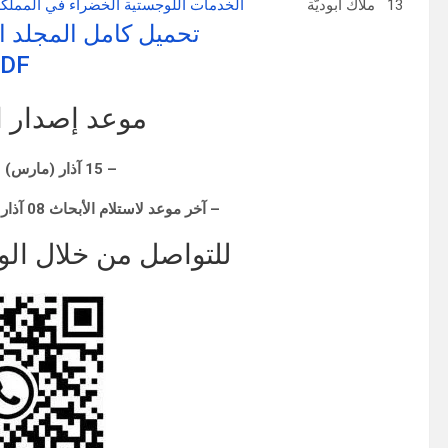
13
ملاك أبوديّة
الخدمات اللوجستية الخضراء في المملكة ا
تحميل كامل المجلد الأول | 3.3 
DF
موعد إصدار ال
– 15 آذار (مارس) | 5 رمضان 1445
– آخر موعد لاستلام الأبحاث 08 آذار (مارس) 2024 | 27 شعبان 1445
للتواصل من خلال الواتساب 