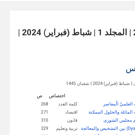
مجلة القرار للبحوث العلمية | العدد 2 | المجلد 1 | شباط (فبراير) 2024 |
س
راير) 2024 | شعبان 1445
اختصاص
ص
العلميّ الُمعاصر
كلمة العدد
268
 الماثلة والحلول الممكنة
اقتصاد
271
ام مجلس الشورى
قانون
310
تربية وتعليم
329