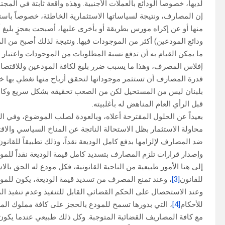
لديها، خصوصاً الودائع بالعملات الأجنبية. وهذه واقعة ثابتة في المجت
إن المصارف، ونتيجة لسياساتها الاستثمارية الخاطئة، خصوصاً باستث
منها أو عن إكراه مورس بطريقة أو بأخرى عليها، أصبحت بعجزٍ بليغ
ودائع المودعين) أكثر من الموجودات فيها. ونتيجة لذلك أصبح من ا
ما يمكن القيام به أن تدفع نسبة المطلوبات من الموجودات واعتبار ا
إفلاس المصرف، وهذا ما يسبب ضرر بليغ لكافة المودعين وللاقتص
قدرة المصارف أن تستثمر موجوداتها لتحقق أرباح منها تغطي بها خ
بلبنان ليس من المستحيل لكن من الصعب تحقيقه بشكل سريع وكاف
قبل الرأي العام المناهض له بأغلبيته.
بعيداً عن الحلول المقترحة أعلاه، وبالعودة لصلب الموضوع، وفي ا
محاولة الاستثمار بظل الاستحالة الناتجة عن المناخ السياسي والا
ضد المصارف لإلزامها بدفع كامل الوديعة نقداً، وذلك تطبيقاً للقانو
وإصدار قرارات تلزم المصارف بتسديد كامل قيمة الوديعة نقداً للمودع
إلى هنا الأمور طبيعية من الناحية القانونية، فكل مودع له الحق ب
للقانون
[3]
، وعند تمنع المصرف من تسديد قيمة الوديعة، يكون للمود
وعند الاستحصال على الحكم القضائي القابل للتنفيذ وعدم تنفيذ الم
للأحكام
[4]
، التي بدورها تسمح للمودع بالحجز على كافة مملوك المص
مع كافة المصاريف القضائية المتوجبة. وكل ذلك طبيعي عندما يكو