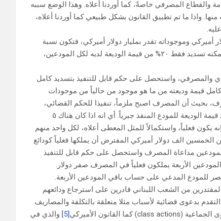
امة والقطاع المصرفي خاصةً، كما أوردنا أعلاه. وهذا الوضع سببه
ا. واذا ما تم تطبيق القانون بشكل طبيعي كما أوردنا أعلاه،
ليه.
ميركي وموجوداته تقدر بمليار دولار أميركي، فتكون نسبة
الموجودات تشكل ٢٠% من المطلوبات، وعليه فإن المصرف فعلياً يمكنه تسديد فقط ٢٠% من قيمة الوديعة لديه لكل المودعين،
صادي والمصرفي، واستحصل على حكم قابل للتنفيذ بتسديد كامل
كامل قيمة وديعته من ما هو موجود من حالياً من موجودات
، بحيث أن المصرف اصبح ملزماً، تنفيذا للحكم القضائي،
بالتعرض لما هو موجود فعلياً من ودائع باقي المودعين لتسديد كامل قيمة الوديعة للمودع المنفذ جبرياً. أي انه اذا كان هناك ٥
كون فعلياً، واستكمالاً للمثل المعطى أعلاه، لكل واحد منهم
 الخمسين الف دولار أميركي المفترض أن يملكها فعلياً كودائع
ء المودعين مداعاة المصرف واستحصل على حكم قابل للتنفيذ
لمودعين الأربعة يملكون فعلياً في المصرف صفر دولار.
نتصر للمودع المدعي على حساب باقي المودعين الأربعة.
مقتدرين من الشعب اللبناني قادرين على استرجاع ودائعهم
لتقدم بدعوى قضائية لأسباب مثلا متعلقة بالتكلفة والمصاريف
ا القانون الأميركي
[5]
والذي في