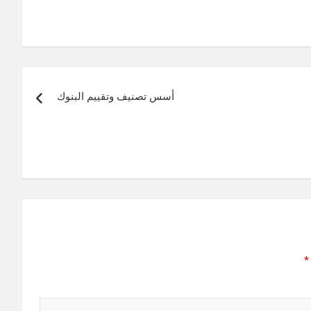
أسس تصنیف وتقییم البنوك
*