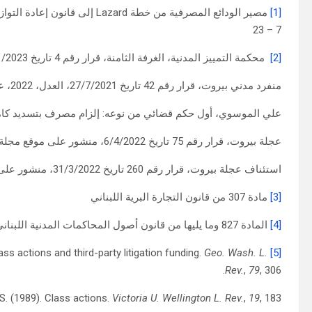
[1]
7 – 23
[2]
محكمة التمييز المدنية، الغرفة الثامنة، قرار رقم 4 تاريخ 24/1/2023، العدل، 2023، عدد 1، ص 120 – 123
منفرد مدني بيروت، قرار رقم 42 تاريخ 27/7/2021، العدل، 2022، عدد 4، ص 1393 – 1395
علي الموسوي، أول حكم قضائي من نوعه: إلزام مصرف بتسديد كامل الوديع
عجلة بيروت، قرار رقم 75 تاريخ 6/4/2022، منشور على موقع مجلة المحكمة عدد 23/4/2022
استئناف عجلة بيروت، قرار رقم 260 تاريخ 31/3/2022، منشور على موقع مجلة المحكمة عدد 23/4/2022
[3]
مادة 307 من قانون التجارة البرية اللبناني
[4]
المادة 827 وما يليها من قانون أصول المحاكمات المدنية اللبناني
Geo. Wash. L.
Hensler, D. R. (2010). The future of mass litigation: Global class actions and third-party litigation funding.
[5]
Rev.
,
79
, 306.
S. (1989). Class actions.
Victoria U. Wellington L. Rev.
,
19
, 183.