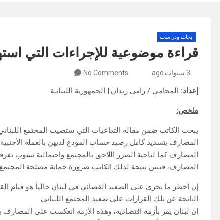
ابحاث ودراسات
قراءة موضوعية للإجراءات التي ا
3 سنوات ago
No Comments
إعداد:
المحامي / رامي زيدان | الجمهورية اللبنانية
ملخص:
يبحث الكاتب ضمن مقاله التداعيات التي ستصيب المجتمع اللبناني نت
المصارف بتسديد كامل رصيد حساب المودع لديهن بالعملة الأجنبية ل
المصارف كما لناحية الضرر اللاحق بالمجتمع واحتمالية نشوب تفرقة
المصارف، فيبين نتيجة لذلك الكاتب ضرورة حماية مصلحة المجتمع 
إن أخطر ما يجري على الصعيد القضائي في لبنان حالياً هو قيام الق
الناتجة عن تلك القرارات على صعيد المجتمع اللبناني.
إن لبنان يمر بأزمة اقتصادية، وهذه الأزمة انعكست على المصارف 