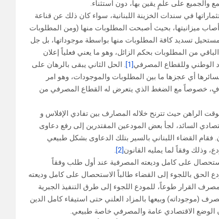
مع والجميع على علمٍ يقين بها، دون استثناء.
ماراتها في سندات الخزينة اللبنانية، سواء كان ذلك عن قناعة
 أصاب ميزانيتها، بحيث أصبحت المطلوبات منها (ومن المطلوبات
لمستحيل تسديد كافة المطلوبات منها بواسطة موجوداتها، بل جل
لباقي من المطلوبات بحكم الزائل، وهو ما يعني فعلياً إعلان
اد الوطني وللقطاع المصرفي
[1]
. الحل الثاني يبقى بالرهان على
سائرها أي عجزها ما بين المطلوبات والموجودات، وهو امر
ٍ، خصوصاً مع الضغط الذي يتعرض له القطاع المصرفي من
لوقت الراهن حيث تترنح خلاله المصارف بين تفادي الإفلاس و
قتصادي السائد، لجأ بعض المودعين المقتدرين إلى رفع دعاوى
ن. فقام القضاء اللبناني بالسير بتلك الدعاوى بشكل طبيعي
، وذلك وفقاً لما يمليه القانون
[2]
.
الاستحصال على كامل وديعته المصرفية عند أول طلب وفقاً
ع الحق باللجوء إلى القضاء طالباً الاستحصال على كامل وديعته
صرف القرار طوعاً، للمودع اللجوء إلى طرق التنفيذ الجبرية
رف (موجوداته) وبيعها بالمزاد العلني حتى استيفاء كامل الدين
ن الوضع الاقتصادي عامة والمصرفي خاصة طبيعي.