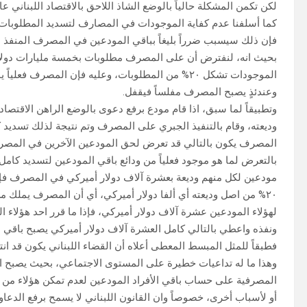
لكن تكمن المشكلة حالياً بالوضع الشاذ اللاحق بالاقتصاد اللبناني ع
كما أسلفنا عدم كفاية الموجودات في المصارف لتسديد المطلوبات منه
فإن ذلك سيسبب ضرراً بليغاً بباقي المودعين في المصرف المنفذ ع
بحيث انه، لنفترض أن على المصرف مطلوبات بخمسة مليارات دولار أ
وعندئذٍ يصبح المصرف مفلساً فيقفل.
وتطبيقاً لما سبق، اذا قام مودع برفع دعوى بالوضع الراهن الاقت
وديعته، وقام بالتنفيذ الجبري على المصرف وتم نتيجة لذلك تسديد 
المصرف يكون بالتالي قد تعرض لحق المودعين الآخرين في المصرف
مودعين لكل منهم وديعة بعشرة آلاف دولار أميركي في المصرف فإنه ي
٢٠% من اصل وديعته أي ألفا دولار أميركي، أي أن المصرف يملك من
لهؤلاء المودعين عشرة آلاف دولار أميركي، فإذا ما قرر احد هؤلا
ونفذه واعطي بالتالي كامل العشرة آلاف دولار أميركي يصبح باقي ا
فطبقاً للمثل المبسط المعطى أعلاه أن القضاء اللبناني يكون قد ا
وهذا ما له تداعيات خطيرة على المستوى الاجتماعي، بحيث يصبح ال
المصرفية على حساب باقي الأفراد المودعين لعدم تمكن هؤلاء من ا
أو لأسباب أخرى، خصوصاً وان القانون اللبناني لا يسمح برفع الدعاوى الجماعية (class actions) كم