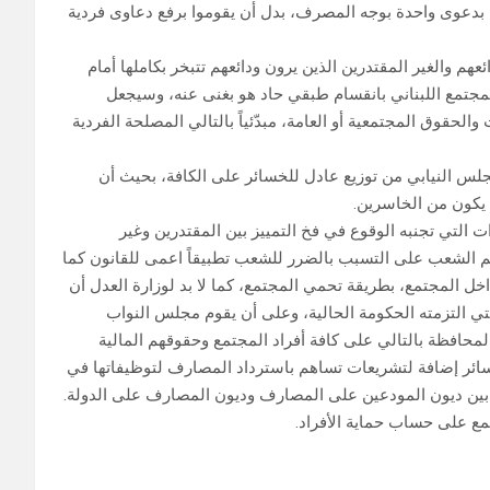
م بدعوى واحدة بوجه المصرف، بدل أن يقوموا برفع دعاوى فردية
عهم والغير المقتدرين الذين يرون ودائعهم تتبخر بكاملها أمام
مجتمع اللبناني بانقسام طبقي حاد هو بغنى عنه، وسيجعل
لحقوق المجتمعية أو العامة، مبدّئياً بالتالي المصلحة الفردية
جلس النيابي من توزيع عادل للخسائر على الكافة، بحيث أن
 يكون من الخاسرين.
ات التي تجنبه الوقوع في فخ التمييز بين المقتدرين وغير
م الشعب على التسبب بالضرر للشعب تطبيقاً اعمى للقانون كما
اخل المجتمع، بطريقة تحمي المجتمع، كما لا بد لوزارة العدل أن
لتي التزمته الحكومة الحالية، وعلى أن يقوم مجلس النواب
والمحافظة بالتالي على كافة أفراد المجتمع وحقوقهم المالية
سائر إضافة لتشريعات تساهم باسترداد المصارف لتوظيفاتها في
بين ديون المودعين على المصارف وديون المصارف على الدولة.
مع على حساب حماية الأفراد.