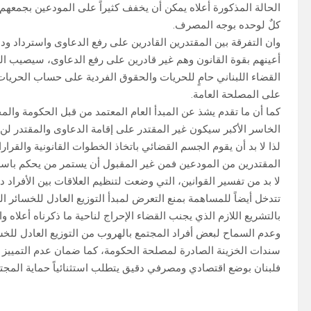
الحالة المذكورة أعلاه يمكن أن يخفف كثيراً على المودعين بجمعه
كلٌ لوحده بوجه المصرف.
وان التفرقة بين المقتدرين القادرين على رفع الدعاوى واسترداد ودائ
أعينهم بقوة القانون وهم غير قادرين على رفع الدعاوى، سيصيب ال
القضاء اللبناني حامٍ للحريات والحقوق الفردية على حساب الحريات وا
على المصلحة العامة.
كما أن ما تقدم يشذ عن المبدأ العام المعتمد من قبل الحكومة والم
الخاسر الأكبر سيكون غير المقتدر على إقامة الدعاوى والمقتدر لن
لذا لا بد أن يقوم الجسم القضائي باتخاذ الخطوات القانونية والقرار
المقتدرين من المودعين فمن غير المقبول أن يستمر من يحكم باس
لا بد من تفسير القوانين، التي وضعت لتنظيم العلاقات بين الأفراد د
تتدخل أيضاً للمساهمة بمنع التعرض لمبدأ التوزيع العادل للخسائر ا
بالتشريع اللازم الذي يجنب القضاء الإحراج لناحية ما ذكرناه أعلاه 
وعدم السماح لبعض أفراد المجتمع بالهروب من التوزيع العادل للخ
سندات الخزينة الصادرة لمصلحة الحكومة، كما ضمان عدم التمييز 
فلبنان بوضع اقتصادي ومصرفي دقيق يتطلب استثنائياً حماية المجت