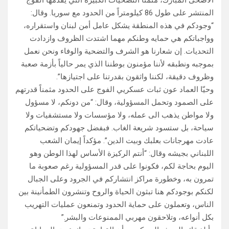
الأضحى المبارك، مثمناً التضحيات الكبيرة التي يقدمها الفوج
المنتشر على طول 86 كيلومتراً من الحدود مع سوريا. وقال:
“وجودكم في هذه المنطقة يشكل عامل أمن لبنان واستقراره،
وواجباتكم هي حمايه وطنكم مهما اشتدت الظروف وازدادت
التحديات. إن شعارنا هو الشرف والتضحية والوفاء ونحن نعمل
بموجبه ونطبقه لأننا مؤمنون بوطننا الذي يمر حالياً بأزمة صعبة
وظروف دقيقة، لكننا واثقون بقدرتنا على اجتيازها”.
وحيّا العماد عون ثبات عسكريي الفوج على الحدود مثمناً قدرتهم
على الصمود وتحمل المسؤولية، وقال: “من دونكم، لا مسؤول
ولا مواطن يذهب الى عمله، ولا مؤسسات ولا مستشفيات ولا
سياحة، بل ستسود شريعة الغاب. فبفضل جهودكم وتضحياتكم
عادت مهرجانات بعلبك وبيت الدين”. مؤكداً إيمان الشعب
اللبناني بجيشه وقال: “أنتم الركيزة الأساس لهذا الوطن وهو
اليوم بحاجة لكم، فكونوا على قدر المسؤولية رغم صعوبة ما
تمرون به، وخطورة مراكز انتشاركم في الجرود وعلى الجبال
لكنكم بوجودكم هنا تبثون الحياة والروح وتنشرون الطمأنينة بين
الناس، وتعملون على حماية الحدود وتمنعون عمليات التهريب
بكل أنواعه، وتلاحقون مهربي الممنوعات والبشر.”