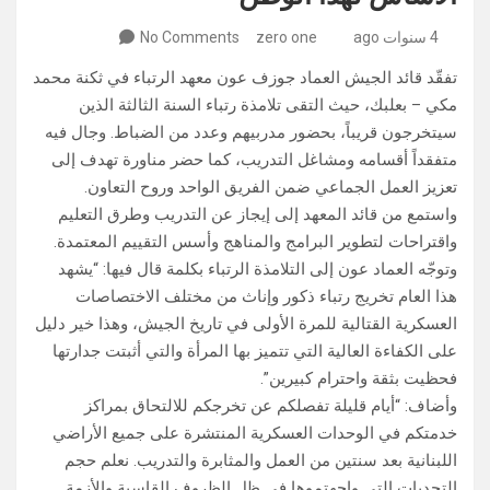
4 سنوات ago
zero one
No Comments
تفقّد قائد الجيش العماد جوزف عون معهد الرتباء في ثكنة محمد
مكي – بعلبك، حيث التقى تلامذة رتباء السنة الثالثة الذين
سيتخرجون قريباً، بحضور مدربيهم ‏وعدد من الضباط. وجال فيه
متفقداً أقسامه ومشاغل التدريب، كما حضر مناورة تهدف إلى
تعزيز العمل الجماعي ضمن الفريق الواحد وروح التعاون.
واستمع من قائد المعهد إلى إيجاز عن التدريب وطرق التعليم
واقتراحات لتطوير البرامج والمناهج وأسس التقييم المعتمدة.
وتوجّه العماد عون إلى التلامذة الرتباء بكلمة قال فيها: “يشهد
هذا العام تخريج رتباء ذكور وإناث من مختلف الاختصاصات
العسكرية القتالية للمرة الأولى في تاريخ الجيش، وهذا خير دليل
على الكفاءة العالية التي تتميز بها المرأة والتي أثبتت جدارتها
فحظيت بثقة واحترام كبيرين”.
وأضاف: “أيام قليلة تفصلكم عن تخرجكم للالتحاق بمراكز
خدمتكم في الوحدات العسكرية المنتشرة على جميع الأراضي
اللبنانية بعد سنتين من العمل والمثابرة والتدريب. نعلم حجم
التحديات التي واجهتموها في ظل الظروف القاسية والأزمة