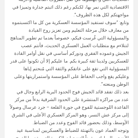
الاقتصادية التي نمر بها، لكنكم رغم ذلك اثبتم جدارة وتميزا في
مواجهتكم لكل هذه الظروف”.
وتابع: “سوف تستفيد المؤسسة العسكرية من كل ما اكتسبتموه
من معارف خلال مرحلة التعليم ومن تعزيز روح القيادة
والمسؤولية التي غُرست فيكم، خصوصاً بعدما تم تطوير المناهج
لتتلاءم مع متطلبات العمل العسكري الحديث، فأنتم عصب
الجيش وعموده الفقري ودوركم أساسي في نقل أوامر القادة
للعسكريين ولدينا ثقة كبيرة بكم. ما عليكم إلا أن تكونوا على قدر
المسؤولية التي تقع على عاتقكم والثقة التي مُنحتم إياها
وعليكم يقع واجب الحفاظ على المؤسسة واستمراريتها وعلى
الوطن ومنعته”.
بعد ذلك تفقد قائد الجيش فوج الحدود البرية الرابع وجال في
عدد من مراكزه المنتشرة على ‏الحدود الشرقية بدءاً من مركز
القاعدة اللوجستية للفوج في جورة القلعة – جرد عرسال وصولاً
إلى مركز عش النسر، وهو المركز العسكري الأعلى في الشرق
‏الأوسط، وذلك بحضور قائد الفوج وعدد من الضباط.‏
وتوجه العماد عون بالتهنئة للضباط والعسكريين لمناسبة عيد