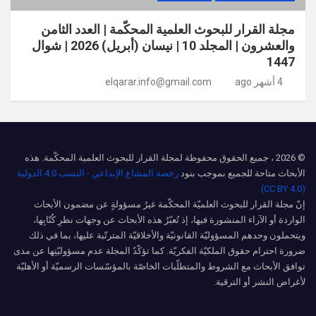
مجلة القرار للبحوث العلمية المحكّمة | العدد الثامن
والعشرون | المجلد 10 | نيسان (أبريل) 2026 | شوال
1447
4 أشهر ago
elqarar.info@gmail.com
© 2026 ، جميع الحقوق محفوظة لمجلة القرار للبحوث العلمية المحكّمة. هذه
الأبحاث متاحة للجميع بموجب بنود
رخصة المشاع الإبداعي - النسب 4.0 الدولية
(CC BY 4.0)
إنّ مجلة القرار للبحوث العلميّة المحكّمة غيرُ مسؤولةٍ عن مضمون الأبحاث
الواردة أو الآراء المنشورة فيها، إذ تُعبّرُ هذه الأبحاث عن وجهات نظرِ كُتّابِها،
ويتحملون وحدهم المسؤوليّة القانونيّة والأخلاقيّة المترتّبة عليها، بما في ذلك
ضرورة احترام حقوق الملكيّة الفكريّة. كما تؤكّدُ المجلة عدم مسؤوليّتِها عن مدى
توافق الأبحاث مع الشروط والمتطلّبات الخاصّة بالمؤسّسات الرسميّة أو الأهليّة
لأغراض النشر أو الترقية.