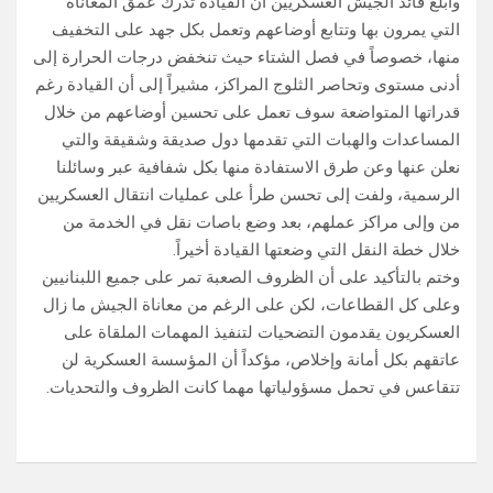
وأبلغ قائد الجيش العسكريين أن القيادة تدرك عمق المعاناة
التي يمرون بها وتتابع أوضاعهم وتعمل بكل جهد على التخفيف
منها، خصوصاً في فصل الشتاء حيث تنخفض درجات الحرارة إلى
أدنى مستوى وتحاصر الثلوج المراكز، مشيراً إلى أن القيادة رغم
قدراتها المتواضعة سوف تعمل على تحسين أوضاعهم من خلال
المساعدات والهبات التي تقدمها دول صديقة وشقيقة والتي
نعلن عنها وعن طرق الاستفادة منها بكل شفافية عبر وسائلنا
الرسمية، ولفت إلى تحسن طرأ على عمليات انتقال العسكريين
من وإلى مراكز عملهم، بعد وضع باصات نقل في الخدمة من
خلال خطة النقل التي وضعتها القيادة أخيراً.
وختم بالتأكيد على أن الظروف الصعبة تمر على جميع اللبنانيين
وعلى كل القطاعات، لكن على الرغم من معاناة الجيش ما زال
العسكريون يقدمون التضحيات لتنفيذ المهمات الملقاة على
عاتقهم بكل أمانة وإخلاص، مؤكداً أن المؤسسة العسكرية لن
تتقاعس في تحمل مسؤولياتها مهما كانت الظروف والتحديات.