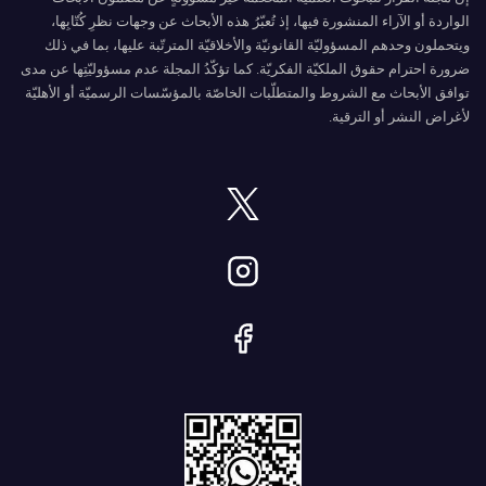
الواردة أو الآراء المنشورة فيها، إذ تُعبّرُ هذه الأبحاث عن وجهات نظرِ كُتّابِها،
ويتحملون وحدهم المسؤوليّة القانونيّة والأخلاقيّة المترتّبة عليها، بما في ذلك
ضرورة احترام حقوق الملكيّة الفكريّة. كما تؤكّدُ المجلة عدم مسؤوليّتِها عن مدى
توافق الأبحاث مع الشروط والمتطلّبات الخاصّة بالمؤسّسات الرسميّة أو الأهليّة
لأغراض النشر أو الترقية.