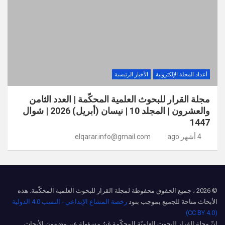
أعداد المجلة الإلكترونية
الأخبار الرئيسية
مجلة القرار للبحوث العلمية المحكّمة | العدد الثامن
والعشرون | المجلد 10 | نيسان (أبريل) 2026 | شوال
1447
4 أشهر ago
elqarar.info@gmail.com
© 2026 ، جميع الحقوق محفوظة لمجلة القرار للبحوث العلمية المحكّمة. هذه
الأبحاث متاحة للجميع بموجب بنود
رخصة المشاع الإبداعي - النسب 4.0 الدولية
(CC BY 4.0)
إنّ مجلة القرار للبحوث العلميّة المحكّمة غيرُ مسؤولةٍ عن مضمون الأبحاث