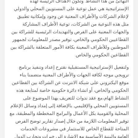
النهائئ من هذا النشاط. وتكون الأهداف الرئيسة لهذه
الإستراتيجية هي عمل توعية على المستويين المحلي والدولي
لإعلام الشركات والأطراف المعنية عن وجود وإمكانية تطبيق
مثل هذه النوعية من الشركات، توعية الأطراف المشاركة
والجهات المعنية على الفرص والتهديدات الرئيسية للشراكة بين
القطاعيين الحكومي والخاص، توفير مصدر للمعلومات لجمهور
الموطنين وللأطراف المعينة بكافة الأمور المتعلقة بالشراكة بين
القطاعين الحكومي والخاص.
ولتفعيل الإستراتيجية المستقبلية نقترح إعداد وتنفيذ برنامج
ترويجي موجه لكافة الجهات والأطراف المعنية متضمنا بناء
موقع اليكتروني على شبكة الانترنت عن الشراكة بين القطاعين
الحكومي والخاص، أو انشاء دائرة حكومية خاصة لمتابعة هذه
النشاط الهام،مع عقد ندوات للتعريف بهذا الموضوع على
المستويين المحلي والإقليمي. بالإضافة إلى إمداد وسائل الإعلام
المحلية والقومية بكل الأعمال والبرامج المخططة والمطبقة، مع
توفير المعلومات اللازمة من خلال إصدار تقارير توضح الفرص
المتاحة للقطاع الخاص للاستثمار في مشروعات الخدمات
العامة والبنية الأساسية مع الإشارة إلي خبرات وتجارب الدول