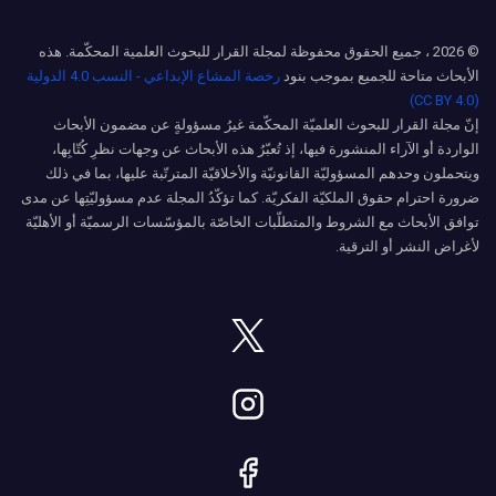
© 2026 ، جميع الحقوق محفوظة لمجلة القرار للبحوث العلمية المحكّمة. هذه
الأبحاث متاحة للجميع بموجب بنود
رخصة المشاع الإبداعي - النسب 4.0 الدولية
(CC BY 4.0)
إنّ مجلة القرار للبحوث العلميّة المحكّمة غيرُ مسؤولةٍ عن مضمون الأبحاث
الواردة أو الآراء المنشورة فيها، إذ تُعبّرُ هذه الأبحاث عن وجهات نظرِ كُتّابِها،
ويتحملون وحدهم المسؤوليّة القانونيّة والأخلاقيّة المترتّبة عليها، بما في ذلك
ضرورة احترام حقوق الملكيّة الفكريّة. كما تؤكّدُ المجلة عدم مسؤوليّتِها عن مدى
توافق الأبحاث مع الشروط والمتطلّبات الخاصّة بالمؤسّسات الرسميّة أو الأهليّة
لأغراض النشر أو الترقية.