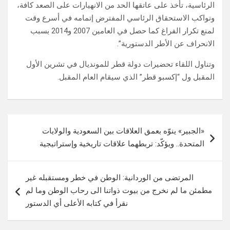
الرئاسية، تأخذ على عاتقها الحد من الانهيارات على الصعد كافة،
وتواكب الاستحقاق الرئاسي المفترض إتمامه في أسرع وقت
لمنع تكرار الفراغ كما حصل في العامين 2007 و2014 بسبب
الانحراف عن الأطر الدستورية”.
وتناول اللقاء تحضيرات دولة قطر للمونديال في تشرين الأول
المقبل ول “إكسبو قطر” الذي سيقام العام المقبل.
تصفّح
«الجبير» ينوّه بعمق العلاقات بين السعودية والولايات
المقالات
المتحدة.. ويؤكّد: تربطهما علاقات تاريخية وإستراتيجية
المرتضى من الوردانية: الوطن في خطر ومستقبله غير
مطمئن ما لم نخرج من بيوت ذواتنا الى رحاب الوطن وما لم
نقرأ في كتابه الأعلى أي الدستور