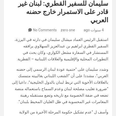
سليمان للسفير القطري: لبنان غير
قادر على الاستمرار خارج حضنه
العربي
4 سنوات ago
zero one
No Comments
استقبل الرئيس العماد ميشال سليمان في دارته في اليرزة،
السفير القطري ابراهيم بن عبدالعزيز السهلاوي يرافقه
المستشار في السفارة مشعل الكواري، وكان بحث في
التطورات المحلية والإقليمية والعلاقات اللبنانية – القطرية.
وشدد سليمان على “حتمية عودة لبنان الرسمي إلى حضنه
العربي”، مشددا على أن “الشعب اللبناني بغالبيته متمسك
بالعلاقات الأخوية التي تربط لبنان بالدول الخليجية”، داعيا إلى
“ضرورة تغليب مصلحة لبنان وعدم السماح باستعماله منصة
تضعه في ضفة الخصومة مع تاريخه وتضع مستقبله رهينة
المغامرات غير المحسوبة في ظل الغليان المحيط بلبنان”.
وأسف ل “عدم تشكيل حكومة المرحلة الأخيرة من الولاية