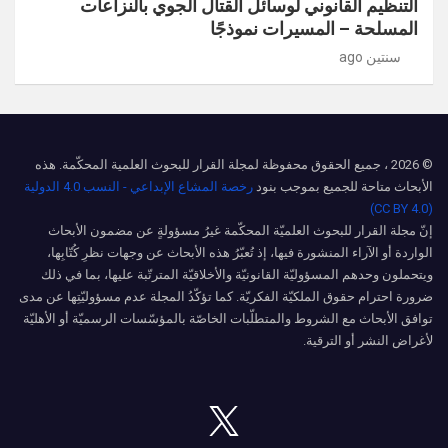
التنظيم القانوني لوسائل القتال الجوي بالنزاعات
المسلحة – المسيرات نموذجًا
سنتين ago
© 2026 ، جميع الحقوق محفوظة لمجلة القرار للبحوث العلمية المحكّمة. هذه
الأبحاث متاحة للجميع بموجب بنود
رخصة المشاع الإبداعي - النسب 4.0 الدولية
(CC BY 4.0)
إنّ مجلة القرار للبحوث العلميّة المحكّمة غيرُ مسؤولةٍ عن مضمون الأبحاث
الواردة أو الآراء المنشورة فيها، إذ تُعبّرُ هذه الأبحاث عن وجهات نظرِ كُتّابِها،
ويتحملون وحدهم المسؤوليّة القانونيّة والأخلاقيّة المترتّبة عليها، بما في ذلك
ضرورة احترام حقوق الملكيّة الفكريّة. كما تؤكّدُ المجلة عدم مسؤوليّتِها عن مدى
توافق الأبحاث مع الشروط والمتطلّبات الخاصّة بالمؤسّسات الرسميّة أو الأهليّة
لأغراض النشر أو الترقية.