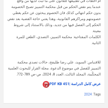
ام اخطأت في تطبيقها للقانون على ما ثبت لديها من واقع.
عندما يتم نقض الحكم من قبل محكمة التمييز تصبح الخصومة
بدون حكم انتهائي كذلك فان الخصوم يبحثون عن حكم يغطي
خصومتهم ومراكزهم القانونية، وهذا يعني حاجة القضية بعد نقض
الحكم إلى الفصل فيها من جديد، وذلك بالاستناد إلى شروط
معينة.
الكلمات المفتاحية: محكمة التمييز، التصدي، الطعن للمرة
الثانية.
للاقتباس: السويد، علي رضا طليفح، حالات تصدي محكمة
التمييز للفصل في موضوع الدعوة، مجلة القرار للبحوث العلمية
المحكّمة، المجلد الثالث، العدد 8، 2024، ص-ص 789-772.
عرض كامل الدراسة |451 PDF KB
2024
Tags: