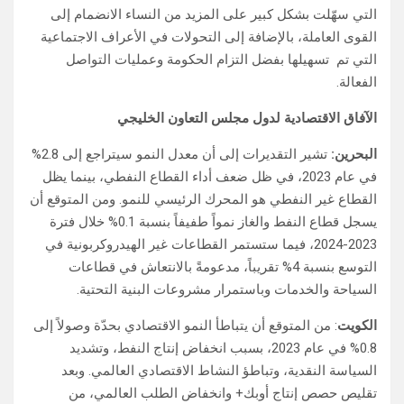
التي سهّلت بشكل كبير على المزيد من النساء الانضمام إلى
القوى العاملة، بالإضافة إلى التحولات في الأعراف الاجتماعية
التي تم تسهيلها بفضل التزام الحكومة وعمليات التواصل
الفعالة.
الآفاق الاقتصادية لدول مجلس التعاون الخليجي
البحرين:
تشير التقديرات إلى أن معدل النمو سيتراجع إلى 2.8%
في عام 2023، في ظل ضعف أداء القطاع النفطي، بينما يظل
القطاع غير النفطي هو المحرك الرئيسي للنمو. ومن المتوقع أن
يسجل قطاع النفط والغاز نمواً طفيفاً بنسبة 0.1% خلال فترة
2023-2024، فيما ستستمر القطاعات غير الهيدروكربونية في
التوسع بنسبة 4% تقريباً، مدعومةً بالانتعاش في قطاعات
السياحة والخدمات وباستمرار مشروعات البنية التحتية.
الكويت
: من المتوقع أن يتباطأ النمو الاقتصادي بحدّة وصولاً إلى
0.8% في عام 2023، بسبب انخفاض إنتاج النفط، وتشديد
السياسة النقدية، وتباطؤ النشاط الاقتصادي العالمي. وبعد
تقليص حصص إنتاج أوبك+ وانخفاض الطلب العالمي، من