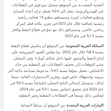
النقدية المشددة، من المتوقع تسجيل نمو قوي في القطاعات
غير الهيدروكربونية، يصل إلى 3.6% بفضل تزايد أعداد السياح،
وتنظيم فعاليات كبيرة. وسيساهم تنظيم 14 فعالية رياضية
رئيسية إضافية خلال عام 2023 في تعزيز مكانة قطر كمركز
رياضي عالمي. وسيترافق ذلك مع نموّ في قطاع النفط والغاز
بنسبة 1.3% في عام 2023.
المملكة العربية السعودية
: من المتوقع أن ينكمش قطاع النفط
بنسبة 8.4% خلال عام 2023، بما يعكس القيود المفروضة على
إنتاج النفط والمتفق عليها داخل تحالف أوبك+. وفي المقابل،
تشير التوقعات إلى تخفيف القطاعات غير النفطية من حدّة
الانكماش، بفضل نموّها بنسبة 4.3%، مدعومةً بسياسة مالية أكثر
مرونة، واستهلاك خاص قوي، وتعزيز الاستثمارات العامة. نتيجةً
لذلك، سيسجل إجمالي الناتج المحلي انكماشاً بنسبة 0.5% في
عام 2023 قبل تحقيق انتعاش بنسبة 4.1% في عام 2024،
ليعكس بذلك توسعاً في القطاعات النفطية وغير النفطية.
الإمارات العربية المتحدة
: من المتوقع أن يتباطأ النشاط