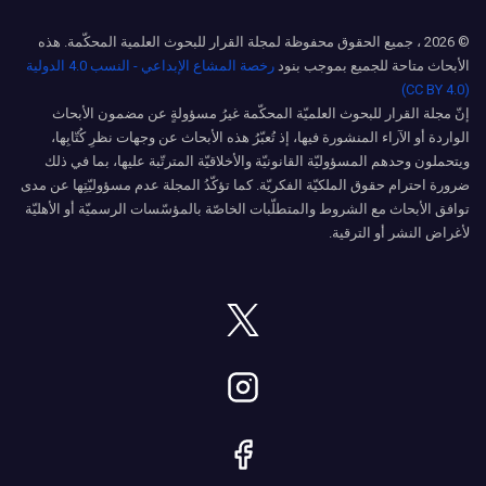
© 2026 ، جميع الحقوق محفوظة لمجلة القرار للبحوث العلمية المحكّمة. هذه
الأبحاث متاحة للجميع بموجب بنود
رخصة المشاع الإبداعي - النسب 4.0 الدولية
(CC BY 4.0)
إنّ مجلة القرار للبحوث العلميّة المحكّمة غيرُ مسؤولةٍ عن مضمون الأبحاث
الواردة أو الآراء المنشورة فيها، إذ تُعبّرُ هذه الأبحاث عن وجهات نظرِ كُتّابِها،
ويتحملون وحدهم المسؤوليّة القانونيّة والأخلاقيّة المترتّبة عليها، بما في ذلك
ضرورة احترام حقوق الملكيّة الفكريّة. كما تؤكّدُ المجلة عدم مسؤوليّتِها عن مدى
توافق الأبحاث مع الشروط والمتطلّبات الخاصّة بالمؤسّسات الرسميّة أو الأهليّة
لأغراض النشر أو الترقية.