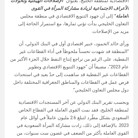
الاقتصادية لمنطقة الخليج، بعنوان
”
الإصلاحات الهيكلية وتحولات
الأعراف الاجتماعية لزيادة مشاركة المرأة في القوى
العاملة”
إلى أن جهود التنويع الاقتصادي في منطقة مجلس
التعاون الخليجي بدأت تؤتي ثمارها، مع استمرار الحاجة إلى
مزيد من الإصلاحات.
ورأى
خالد الحمود
، خبير اقتصادي أول في البنك الدولي، أن
“المنطقة قد شهدت تحسناً ملحوظاً في أداء القطاعات غير
النفطية، على الرغم من تراجع إنتاج النفط خلال الجزء الأكبر من
عام 2023″، مضيفاً أن “جهود التنويع الاقتصادي وتطوير
القطاعات غير النفطية قد ساهمت إلى حدّ بعيد في استحداث
فرص عمل في القطاعات والمناطق الجغرافية المختلفة داخل
دول مجلس التعاون الخليجي”.
وبحسب تقرير البنك الدولي عن آخر المستجدات الاقتصادية
لمنطقة الخليج، فقد نمت القوى العاملة في القطاع الخاص
السعودي بشكل مطّرد لتبلغ 2.6 مليون عاملاً في أوائل عام
2023. بالإضافة إلى ذلك، زادت مشاركة المرأة السعودية في
القوى العاملة بأكثر من الضعف في غضون ست سنوات، من