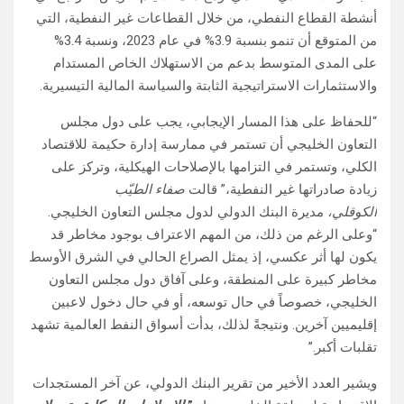
أنشطة القطاع النفطي، من خلال القطاعات غير النفطية، التي
من المتوقع أن تنمو بنسبة 3.9% في عام 2023، ونسبة 3.4%
على المدى المتوسط بدعم من الاستهلاك الخاص المستدام
والاستثمارات الاستراتيجية الثابتة والسياسة المالية التيسيرية.
“للحفاظ على هذا المسار الإيجابي، يجب على دول مجلس
التعاون الخليجي أن تستمر في ممارسة إدارة حكيمة للاقتصاد
الكلي، وتستمر في التزامها بالإصلاحات الهيكلية، وتركز على
زيادة صادراتها غير النفطية،” قالت
صفاء الطيّب
الكوقلي،
مديرة البنك الدولي لدول مجلس التعاون الخليجي.
“وعلى الرغم من ذلك، من المهم الاعتراف بوجود مخاطر قد
يكون لها أثر عكسي، إذ يمثل الصراع الحالي في الشرق الأوسط
مخاطر كبيرة على المنطقة، وعلى آفاق دول مجلس التعاون
الخليجي، خصوصاً في حال توسعه، أو في حال دخول لاعبين
إقليميين آخرين. ونتيجةً لذلك، بدأت أسواق النفط العالمية تشهد
تقلبات أكبر.”
ويشير العدد الأخير من تقرير البنك الدولي، عن آخر المستجدات