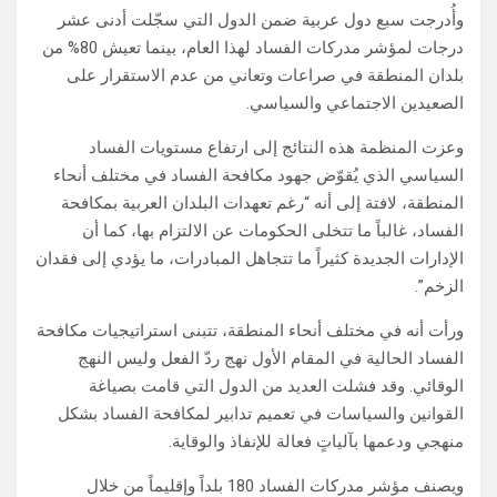
وأُدرجت سبع دول عربية ضمن الدول التي سجّلت أدنى عشر
درجات لمؤشر مدركات الفساد لهذا العام، بينما تعيش 80% من
بلدان المنطقة في صراعات وتعاني من عدم الاستقرار على
الصعيدين الاجتماعي والسياسي.
وعزت المنظمة هذه النتائج إلى ارتفاع مستويات الفساد
السياسي الذي يُقوّض جهود مكافحة الفساد في مختلف أنحاء
المنطقة، لافتة إلى أنه “رغم تعهدات البلدان العربية بمكافحة
الفساد، غالباً ما تتخلى الحكومات عن الالتزام بها، كما أن
الإدارات الجديدة كثيراً ما تتجاهل المبادرات، ما يؤدي إلى فقدان
الزخم”.
ورأت أنه في مختلف أنحاء المنطقة، تتبنى استراتيجيات مكافحة
الفساد الحالية في المقام الأول نهج ردّ الفعل وليس النهج
الوقائي. وقد فشلت العديد من الدول التي قامت بصياغة
القوانين والسياسات في تعميم تدابير لمكافحة الفساد بشكل
منهجي ودعمها بآلياتٍ فعالة للإنفاذ والوقاية.
ويصنف مؤشر مدركات الفساد 180 بلداً وإقليماً من خلال