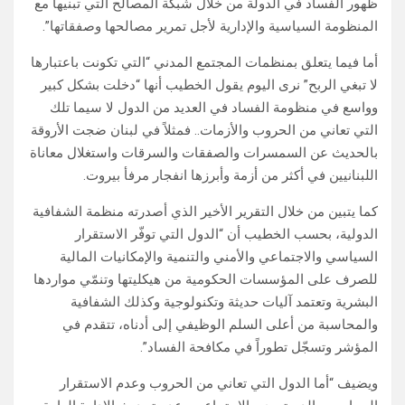
ظهور الفساد في الدولة من خلال شبكة المصالح التي تبنيها مع
المنظومة السياسية والإدارية لأجل تمرير مصالحها وصفقاتها”.
أما فيما يتعلق بمنظمات المجتمع المدني “التي تكونت باعتبارها
لا تبغي الربح” نرى اليوم يقول الخطيب أنها “دخلت بشكل كبير
وواسع في منظومة الفساد في العديد من الدول لا سيما تلك
التي تعاني من الحروب والأزمات.. فمثلاً في لبنان ضجت الأروقة
بالحديث عن السمسرات والصفقات والسرقات واستغلال معاناة
اللبنانيين في أكثر من أزمة وأبرزها انفجار مرفأ بيروت.
كما يتبين من خلال التقرير الأخير الذي أصدرته منظمة الشفافية
الدولية، بحسب الخطيب أن “الدول التي توفّر الاستقرار
السياسي والاجتماعي والأمني والتنمية والإمكانيات المالية
للصرف على المؤسسات الحكومية من هيكليتها وتنمّي مواردها
البشرية وتعتمد آليات حديثة وتكنولوجية وكذلك الشفافية
والمحاسبة من أعلى السلم الوظيفي إلى أدناه، تتقدم في
المؤشر وتسجّل تطوراً في مكافحة الفساد”.
ويضيف “أما الدول التي تعاني من الحروب وعدم الاستقرار