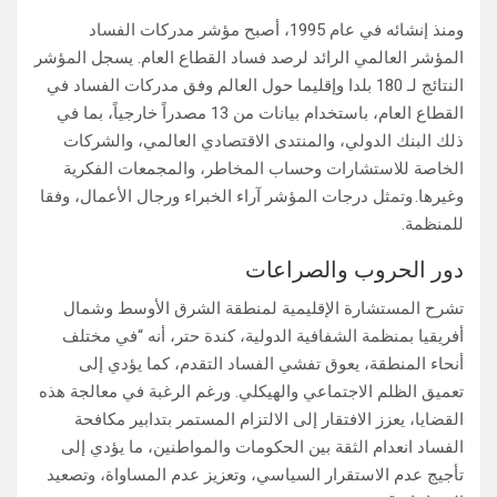
ومنذ إنشائه في عام 1995، أصبح مؤشر مدركات الفساد
المؤشر العالمي الرائد لرصد فساد القطاع العام. يسجل المؤشر
النتائج لـ 180 بلدا وإقليما حول العالم وفق مدركات الفساد في
القطاع العام، باستخدام بيانات من 13 مصدراً خارجياً، بما في
ذلك البنك الدولي، والمنتدى الاقتصادي العالمي، والشركات
الخاصة للاستشارات وحساب المخاطر، والمجمعات الفكرية
وغيرها. وتمثل درجات المؤشر آراء الخبراء ورجال الأعمال، وفقا
للمنظمة.
دور الحروب والصراعات
تشرح المستشارة الإقليمية لمنطقة الشرق الأوسط وشمال
أفريقيا بمنظمة الشفافية الدولية، كندة حتر، أنه “في مختلف
أنحاء المنطقة، يعوق تفشي الفساد التقدم، كما يؤدي إلى
تعميق الظلم الاجتماعي والهيكلي. ورغم الرغبة في معالجة هذه
القضايا، يعزز الافتقار إلى الالتزام المستمر بتدابير مكافحة
الفساد انعدام الثقة بين الحكومات والمواطنين، ما يؤدي إلى
تأجيج عدم الاستقرار السياسي، وتعزيز عدم المساواة، وتصعيد