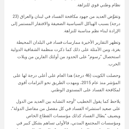
نظام وطني قوي للنزاهة.
وتقوَّض العديد من جهود مكافحة الفساد في لبنان والعراق (23
درجة) بسبب الهياكل السياسية الضعيفة والافتقار المستمر إلى
الإرادة لبناء نظم مناسبة للنزاهة.
وتظهر التقارير الأخيرة ممارسات فساد في البلدان المحيطة
بغزة، ومن الأمثلة على ذلك كما ذكرت منظمة الشفافية الدولية
استحصال “رسوم” على الحدود من أولئك الفارين من ويلات
الحرب.
وحصلت الكويت (46 درجة) هذا العام على أعلى درجة لها على
المؤشر منذ عام 2015، ومهدت الطريق نحو التزامات أقوى
لمكافحة الفساد على المستوى الوطني.
يلاحظ كما يقول الخطيب “أوجه التشابه بين العديد من الدول
على صعيد استشراء الفساد في كل مفصل من مفاصل الدولة”،
ويضيف “يطال الفساد كذلك مؤسسات القطاع الخاص
ومؤسسات المجتمع المدني، فالأولى تساهم بشكل كبير في