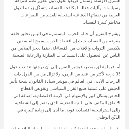
الشرق الأوسط وشمال فريقيا تحول دون تطوير نظم للنزاهة
وسياسات وآليات فعالة لمكافحة الفساد، وتشكّل زيادة الدول
العربية من نفقاتها الدفاعية استجابة للعديد من الصراعات
مخاطر كبيرة للفساد.
ويشرح التقرير أن حالة الحرب المستمرة في اليمن تخلق حلقة
مفرغة من الفساد، حيث إن اقتصاد الحرب يسمح للفاسدين
بتكديس الثروات والإفلات من المُساءلة، بينما يعجز الملايين من
الناس عن الحصول على المساعدات الطارئة والرعاية الصحية.
أما فيما يتعلق بمصر، فيشير التقرير إلى أن درجتها تتذبذب حول
35 درجة لأكثر من عقد من الزمن، ولا تزال من بين الدول ذات
الدرجات الأدنى في العالم في مؤشر سيادة القانون، نتيجة تأثير
الجيش على عملية صنع القرار السياسي وتقويض القطاع
الخاص بشكل كبير والإسهام في الأزمة الاقتصادية، إضافة إلى
الانفاق المكثف على البنية التحتية، الذي يفتقر إلى الشفافية
وإلى استراتيجية اقتصادية قوية، ما أدى إلى زيادة كبيرة في
الدّيْن الوطني.
وفي ليبيا يستخدم النفط كوسيلة للمناورة، ما يترك البلاد عالقة