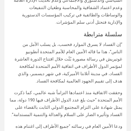
السياسي والدستوري والاجتماعي وعدم تحديث الإدارة العامة
وعدم اعتماد الشفافية والمحاسبة وطغيان التنفيعات
والوساطات والطائفية في تركيب المؤسسات الدستورية
والإدارية فتحتل أدنى سلم المؤشرات.
سلسلة مترابطة
“إن الفساد لا يسرق الموارد فحسب، بل يسلب الأمل من
الناس”، هذا ما قاله الأمين العام للأمم المتحدة أنطونيو
غوتيريش في رسالة مصورة بُثّت خلال افتتاح الدورة العاشرة
لمؤتمر الدول الأطراف في اتفاقية الأمم المتحدة لمكافحة
الفساد، في مدينة أتلانتا الأميركية، في شهر ديسمبر، والذي
هدف إلى تقييم الجهود العالمية لمكافحة الفساد.
وحققت الاتفاقية منذ اعتمادها التزاماً شبه عالمي، كما ذكرت
الأمم المتحدة “حيث بلغ عدد الدول الأطراف فيها 190 دولة، مما
يمثل شهادة على التزام المجتمع الدولي الثابت بالقضاء على
الفساد وتأثيره الضار على السلام والعدالة والتنمية المستدامة”.
ودعا الأمين العام في رسالته “جميع الأطراف إلى اغتنام هذه