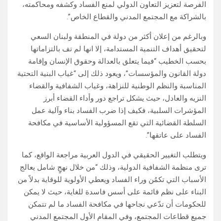
الفرصة لتعزيز التعاون الدولي لمنع الفساد وكشفه ومحاكمته،
بالشراكة مع المجتمع المدني والقطاع الخاص”.
وبالرغم من إعلان أكثر من دولة في المنطقة ولبنان السعي
لتحقيق أهداف التنمية المستدامة، إلا انها لم تف بالتزاماتها
بحسب الخطيب “فيما يتعلق بالعدالة وحقوق الإنسان وإقامة
دولة القانون والمؤسسات”، ويعود ذلك إلى “غياب البنية التحتية
المناسبة والنظم الوطنية للنزاهة، وغياب الشفافية والقضاء
النزيه والعادل، حيث يشكل تراجع دور وأداء القضاء أبرز
المؤشرات السلبية، فكيف إذا ضرب الفساد بناء وآلية عمل
السلطة القضائية التي تقع المسؤولية الأساسية في مكافحة
الفساد على عاتقها”.
ويتطلب التغيير الحقيقي في الدول العربية مراجعة الواقع، كما
ترى منظمة الشفافية الدولية، وذلك “من خلال نهجٍ شامل يعالج
الأسباب التي تكمُن وراء الفساد ويعطي الأولوية للوقاية بدلاً من
البناء على نظم قائمة على أسس فاسدة للغاية، حيث لا يمكن
للحكومات أن تدّعي نجاحها في مكافحة الفساد ما لم تتمكن
جميع قطاعات المجتمع، وفي المقام الأول المجتمع المدني