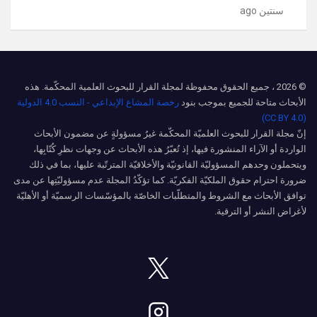
سنتين ago
© 2026 ، جميع الحقوق محفوظة لمجلة القرار للبحوث العلمية المحكّمة. هذه
الأبحاث متاحة للجميع بموجب بنود
رخصة المشاع الإبداعي - النسب 4.0 الدولية
(CC BY 4.0)
إنّ مجلة القرار للبحوث العلميّة المحكّمة غيرُ مسؤولةٍ عن مضمون الأبحاث
الواردة أو الآراء المنشورة فيها، إذ تُعبّرُ هذه الأبحاث عن وجهات نظرِ كُتّابِها،
ويتحملون وحدهم المسؤوليّة القانونيّة والأخلاقيّة المترتّبة عليها، بما في ذلك
ضرورة احترام حقوق الملكيّة الفكريّة. كما تؤكّدُ المجلة عدم مسؤوليّتِها عن مدى
توافق الأبحاث مع الشروط والمتطلّبات الخاصّة بالمؤسّسات الرسميّة أو الأهليّة
لأغراض النشر أو الترقية.