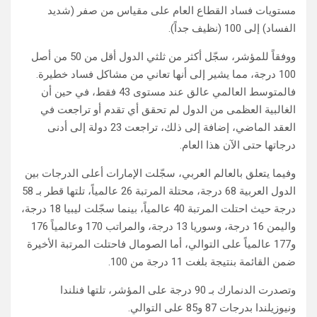
مستويات فساد القطاع العام على مقياس من صفر (شديد
الفساد) إلى 100 (نظيف جداً).
ووفقاً للمؤشر، سجّل أكثر من ثلثي الدول أقل من 50 من أصل
100 درجة، مما يشير إلى أنها تعاني من مشاكل فساد خطيرة.
فالمتوسط العالمي عالق عند مستوى 43 فقط، في حين أن
الغالبية العظمى من الدول لم تحقق أي تقدم أو تراجعت في
العقد الماضي، إضافة إلى ذلك، تراجعت 23 دولة إلى أدنى
درجاتها حتى الآن هذا العام.
وفيما يتعلق بالعالم العربي، سجّلت الإمارات أعلى الدرجات بين
الدول العربية 68 درجة، محتلة المرتبة 26 عالمياً، تلتها قطر بـ 58
درجة حيث احتلت المرتبة 40 عالمياً، بينما سجّلت ليبيا 18 درجة،
واليمن 16 درجة، وسوريا 13 درجة، والمراتب 170 وعالمياً 176
و177 عالمياً على التوالي، أما الصومال فاحتلت المرتبة الأخيرة
ضمن القائمة بنتيجة بلغت 11 درجة من 100.
وتصدرت الدنمارك بـ 90 درجة على المؤشر، تلتها فنلندا
ونيوزيلندا بدرجات 87 و85 على التوالي.