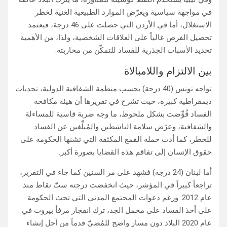
في مواجهة سياسية ويعرّض الموارد الطبيعية الغنية لخطر
الاستغلال، أما في الأردن التي حصلت على 46 درجة، فيعتمد
تحصيل الفرص غالباً على العلاقات الشخصية، ولذا، من الأهمية
تحديد الأسباب الجذرية للفساد للتمكّن من محاربته.
بين الالتزام واللامبالاة
تواجه تونس (40 درجة) بحسب منظمة الشفافية الدولية، تحديات
ديمقراطية كبيرة، حيث تشرح في تقريرها أن هيئة مكافحة
الفساد قُوِّضت بشكل ملحوظ، ما وجه ضربة قاسية للمساءلة
والشفافية، وعرّض سلامة الناشطين والمُبلِّغين عن الفساد
للخطر، كما أدت حملة القمع المكثفة التي تشنها الحكومة على
حقوق الإنسان إلى تفاقم هذه القضايا بصورة أكبر.
أما لبنان (24 درجة) فشهد على مر السنين كما جاء في التقرير،
تراجعاً كبيراً في المؤشر، حيث انخفضت درجته ستّ نقاط منذ
عام 2012. ورغم دعوات المجتمع المدني التي تحث الحكومة
على أخذ الفساد على محمل الجد، ترك انفجار مرفأ بيروت في
عام 2020 البلاد دون مسار واضح للمُضيّ قدماً من أجل إنشاء