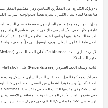
د- ويؤكد الكثيرون من المفكّرين اللبنانيين وفي مقدّمهم المفكر مي
هنا نقدها لقيام لبنان الكبير باعتباره نقضاً لايديولوجية اسرائيل الكب
ه- إن نصوص معاهدة قانون البحار حول موضوع ترسيم الحدود البحر
عامة ولكنّها تجعل الأساس في ذلك في تعارض وتوافق الدولتين وهذا غ
الدول طبقاً للقانون الدولي بهدف الوصول الى حلٍّ منصف». ولتحقي
ا
اختيار النقطة 23.
الثانية: وسيلة الخط العمودي (Perpendiculaire) على الاتجاه العام للشاطئ.
وقد أكّدت محكمة العدل الدولية ان البعد التساوي لا يشكّل وحده 
الدولة (لبنان). ونسبة هذا الشاطئ من المعدل العام لطول خط الو
وفي مقدمها البحر الأبيض المتوسط، وفيه المنطقتان الاقتصاديتان
الوسط هي 61% بما يعادل 188,5 كلم، في حين ان حصة اسرائيل هي 39% بما يعادل 120,5كلم وطول الخط الوسط هو 309 كلم.