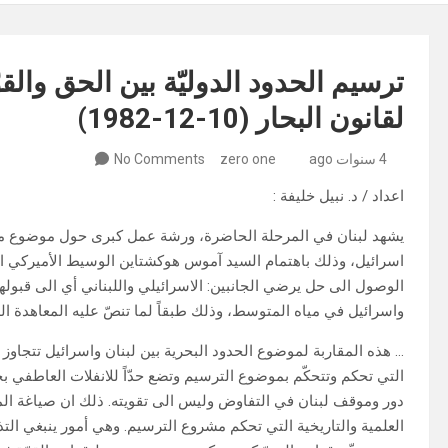
ترسيم الحدود الدوليّة بين الحق والقو
لقانون البحار (10-12-1982)
4 سنوات ago
zero one
No Comments
اعداد / د. نبيل خليفة :
يشهد لبنان في المرحلة الحاضرة، ورشة عمل كبرى حول موضوع مهم 
اسرائيل، وذلك باهتمام السيد آموس هوكشتاين الوسيط الأميركي ال
الوصول الى حل يرضي الجانبين: الاسرائيلي واللبناني أي الى قبوله
واسرائيل في مياه المتوسط، وذلك طبقاً لما تنصّ عليه المعاهدة الدولية لق
… هذه المقاربة لموضوع الحدود البحرية بين لبنان واسرائيل تتجاو
التي تحكم وتتحكّم بموضوع الترسيم وتضع حدّاً للانفلات العاطفي 
دور وموقف لبنان في التفاوض وليس الى تقويته. ذلك ان صياغة الم
العلمية والتاريخية التي تحكم مشروع الترسيم. وهي أمور ينبغي التذكي