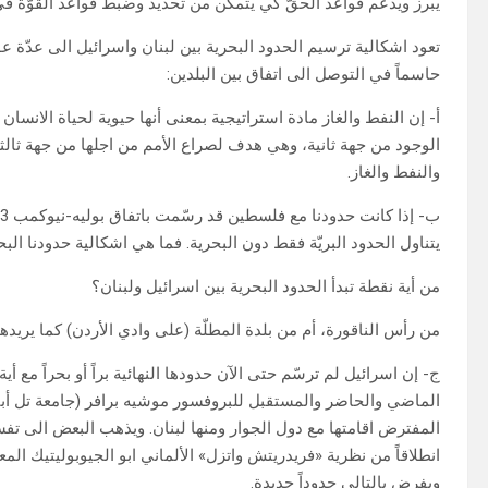
يبرز ويدعّم قواعد الحقّ كي يتمكن من تحديد وضبط قواعد القوّة في
تعود اشكالية ترسيم الحدود البحرية بين لبنان واسرائيل الى عدّة ع
حاسماً في التوصل الى اتفاق بين البلدين:
أ- إن النفط والغاز مادة استراتيجية بمعنى أنها حيوية لحياة الان
الوجود من جهة ثانية، وهي هدف لصراع الأمم من اجلها من جهة ثالثة…
والنفط والغاز.
يتناول الحدود البريّة فقط دون البحرية. فما هي اشكالية حدودنا البح
من أية نقطة تبدأ الحدود البحرية بين اسرائيل ولبنان؟
من رأس الناقورة، أم من بلدة المطلّة (على وادي الأردن) كما يريدها
ج- إن اسرائيل لم ترسّم حتى الآن حدودها النهائية براً أو بحراً مع
الماضي والحاضر والمستقبل للبروفسور موشيه برافر (جامعة تل أبيب
المفترض اقامتها مع دول الجوار ومنها لبنان. ويذهب البعض الى تفسير
انطلاقاً من نظرية «فريدريتش واتزل» الألماني ابو الجيوبوليتيك المعاص
ويفرض بالتالي حدوداً جديدة.