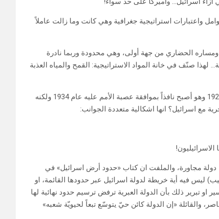
 ازاء اسرائيل… وأميركا على حدّ سواء!
وامل واعتبارات استراتيجية جغرافية وهي كانت وما زالت عاملاً
سان ومساره الحضاري من جهة أولى، وهي محدودة وربما نادرة
 لهذا صنّف في خانة المواد الاستراتيجية: القمح والمياه العذبة
ب- إذا كانت حدودنا مع فلسطين قد رسّمت باتفاق بوليه-نيوكمب 1923 وهو أصبح نافذاً بموافقة عصبة الأمم عليه عام 1934 ولكنه
رية مع اسرائيل؟ انها اشكالية متعددة الجوانب:
 الاسرائيليون!
 أية دولة مجاورة، والملفت ان كتاب «حدود أرض اسرائيل» في
) ليس فيه أية خريطة لدولة اسرائيل عبر حدودها القائمة، او
 او تبرير ذلك بأن الدولة العبرية ترفض ترسيم حدود نهائية لها
ر، والقائلة «إن الدولة كائن حيّ يتوسّع تبعاً لحيويّة شعبه»