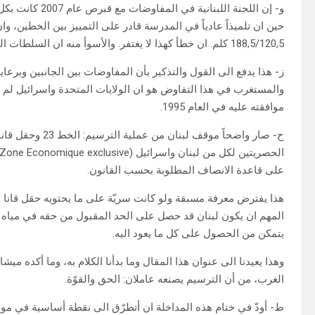
188,5/120,5 كلم. ان خطأ كهذا لا يغتفر. والأسوأ منه ان السلطات اللبنانية صارت، كل مرة، تصحح الخطأ بخطأ أسوأ منه.
ز- هذا يدفع الى القول والتذكير بأن المفاوضات بين الجانبين وبرعاية
والمستغرب في هذا التفاوض هو ان الولايات المتحدة واسرائيل لم تو
موافقته عليه في العام 1995.
على قاعدة الانصاف المطلوبة بحسب القانون.
هذا يفترض معرفة مسبقة ولو كانت سريّة على ما يحتويه حقل قانا من
المهم ان يكون لبنان قد حصل على الحد المقبول من حقه في مياه ا
يتمكن من الحصول على كل ما يعود اليه.
الغرب، من أن الترسيم يصنعه عاملان: الحق والقوّة.
ط- أودّ في ختام هذه المداخلة ان أتطرّق الى نقطة أساسية في موضو