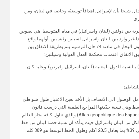
شال شيحا بأن لإسرائيل اهدافاً توسعيّة وخاصة في لبنان، ومن
رى.
ية بين دولتين (لبنان واسرائيل) في مياه المتوسط: هي نصوص
ير وارد بين لبنان واسرائيل لسببين رئيسيين: أولهما واقع
العداوة التاريخية بينهما وثانيهما عدم التكافؤ في القوة… لقد أكّد قانون البحار في مادته 74 «ان الترسيم يتم بطريقة الاتفاق بين
ق الاتفاق اعتمدت محكمة العدل الدولية وسيلتين:
لأولى: تساوي البعد (Equidistance) أعلى الخط النصفي (Mediane) بالنسبة للدول المعنية (لبنان، اسرائيل وقبرص). وعليه كان
عامل الوصول الى الانصاف بل الأخذ بعين الاعتبار طول شواطئ
سط وهي نسبة حدّدتها المراجع العلمية التي درست قانون
البحار61%، وفي مقدّمها الكتاب المرجعي بالفرنسية (Atlas géopolitique des Espaces Maritimes) والذي تناول كافة بحار العالم
 لكل من لبنان واسرائيل حيث يتأكد ان نسبة حصة لبنان من خط