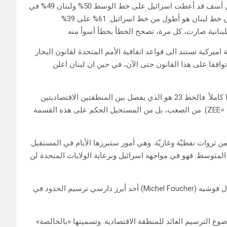
و- إن اللجنة اللبنانية في المفاوضات مع قبرص عام 2007 كانت بكل أسف قد أعطت اسرائيل على خط الوسط 50% ولبنان 49% في
حين ان تلميذاً عادياً في المدرسة قادر على التمييز بين الخطين، وان خط لبنان هو أطول من خط اسرائيل: 61% على 39%
 اميركية تستند الى قواعد اتفاقية الأمم المتحدة لقانون البحار
افقا على هذا القانون حتى الآن، في حين ان لبنان اعلن
ح- صار واضحاً موقف لبنان من عملية الترسيم: الخط 23 وحقل قانا كاملاً. فالخط 23 هو الذي يفصل بين المنطقتين الاقتصاديتين
الحصريتين لكل من لبنان واسرائيل (ZEE= Zone Economique exclusive). من الصعب، بل من المستحيل الحكم على هذه القسمة
 ثروات نفطيّة وغازيّة. وهي أمور ستبرزها الأيام في المستقبل.
لمتوسط. فهو في مواجهه اسرائيل وبرعاية الولايات المتحدة لن
وهذا يعيدنا الى عنوان هذا المقال وما بدأنا الكلام به، وما أكده ميشال فوشيه (Michel Foucher) أحد أبرز دارسي ترسيم الحدود في
ع الترسيم العائد للمنطقة الاقتصادية. وتسميتها «بالخالصة»