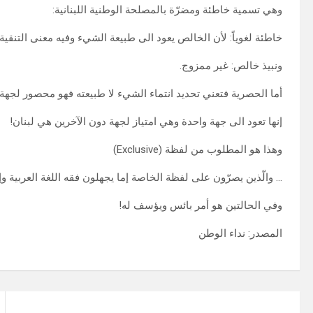
وهي تسمية خاطئة ومضرّة بالمصلحة الوطنية اللبنانية:
خاطئة لغوياً: لأن الخالص يعود الى طبيعة الشيء وفيه معنى التنق
ونبيذ خالص: غير ممزوج.
أما الحصرية فتعني تحديد انتماء الشيء لا طبيعته فهو محصور لجهة مع
إنها تعود الى جهة واحدة وهي امتياز لجهة دون الآخرين هي لبنان!
وهذا هو المطلوب من لفظة (Exclusive)
… والّذين يصرّون على لفظة الخاصة إما يجهلون فقه اللغة العربية وإ
وفي الحالتين هو أمر بائس ويؤسف له!
المصدر: نداء الوطن
تصفّح