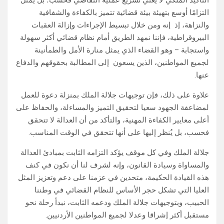
التأكيد الملكي لا يعني تسريع عملية التقاضي فحسب؛ بل يمثل
التزامًا أوسع بتهيئة بيئة قضائية تتميز بالكفاءة والشفافية
والنزاهة، إذ إنه ومن خلال تبسيط الإجراءات وإزالة العقبات
البيروقراطية، فإننا نمهد الطريق أمام نظام قضائي أكثر سهولة
واستجابة – وهو القضاء الذي يمثل منارة الأمل والطمأنينة
لجميع المواطنين، الذين يسعون إلى المطالبة بحقوقهم والدفاع
عنها.
علاوة على ذلك، فإن توجيهات جلالة الملك بمنزلة دعوة للعمل
لمضاعفة الجهود سعيا لتحقيق التميز والمساءلة، والحفاظ على
أعلى معايير الكفاءة المهنية، والتأكد من أن العدالة لا تتحقق
فحسب، بل يُنظر إليها على أنها تتحقق في الوقت المناسب.
جلالة الملك وفي كل موقف يؤكد التزامه الثابت بمبادئ العدالة
والمساواة وسيادة القانون، وإنه لشرف لنا أن نكون في كنف
هذه القيادة الحكيمة، متحدين في عزمنا على دعم وتعزيز المثل
العليا التي تشكل حجر الأساس للنظام القضائي في وطننا
الحبيب، وبتوجيهات جلالة الملك ودعمه الثابت، نبدأ رحلة نحو
مستقبل أكثر إشراقا وعدلا لجميع المواطنين الأردنيين.