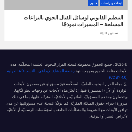
ابحاث ودراسات
قانون
التنظيم القانوني لوسائل القتال الجوي بالنزاعات
المسلحة – المسيرات نموذجًا
سنتين ago
© 2026 ، جميع الحقوق محفوظة لمجلة القرار للبحوث العلمية المحكّمة. هذه
الأبحاث متاحة للجميع بموجب بنود
رخصة المشاع الإبداعي - النسب 4.0 الدولية
(CC BY 4.0)
إنّ مجلة القرار للبحوث العلميّة المحكّمة غيرُ مسؤولةٍ عن مضمون الأبحاث
الواردة أو الآراء المنشورة فيها، إذ تُعبّرُ هذه الأبحاث عن وجهات نظرِ كُتّابِها،
ويتحملون وحدهم المسؤوليّة القانونيّة والأخلاقيّة المترتّبة عليها، بما في ذلك
ضرورة احترام حقوق الملكيّة الفكريّة. كما تؤكّدُ المجلة عدم مسؤوليّتِها عن مدى
توافق الأبحاث مع الشروط والمتطلّبات الخاصّة بالمؤسّسات الرسميّة أو الأهليّة
لأغراض النشر أو الترقية.