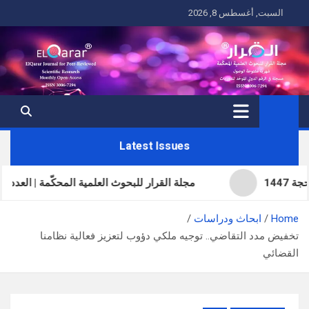
Ski
السبت, أغسطس 8, 2026
t
conten
Latest Issues
مجلة القرار للبحوث العلمية المحكّمة | العدد الحادي والثل
Home
ابحاث ودراسات
تخفيض مدد التقاضي.. توجيه ملكي دؤوب لتعزيز فعالية نظامنا
القضائي