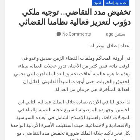
ابحاث ودراسات
قانون
تخفيض مدد التقاضي.. توجيه ملكي
دؤوب لتعزيز فعالية نظامنا القضائي
سنتين ago
No Comments
إعداد | طلال ابوغزاله:
في أروقة المحاكم وملفات القضاء الزمن صديق وعدو في
الوقت ذاته، ففي كثير من الأحيان تدور عجلات العدالة ببطء،
وهذه ظاهرة عالمية أعاقت تحقيق العدالة الناجزة التي تحمي
الحقوق والحريات، حتى أوجدت المبدأ القانوني القائل إن
العدالة المتأخرة، هي حرمان من العدالة.
لذا يحق لنا في الأردن بقيادة جلالة الملك عبدالله الثاني ابن
الحسين وجهوده الموصولة لتسريع عجلة التنمية والبناء في
المجالات كافة، ولعملية الإصلاح الشامل في أبعاده السياسية
والاقتصادية والاجتماعية، حيث استقبلت الأسرة الأردنية الواحدة
بكل فخر تأكيد جلالة الملك ضرورة تخفيض مدد التقاضي، مع