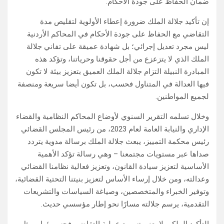
ضمان الحفاظ على جودة الأحكام.
إن تأكيد جلالة الملك ضرورة إعطاء الأولوية لتقليص مدة
التقاضي مع الحفاظ على جودة الأحكام في المحاكم الأردنية
ليس مجرد تعديل إجرائي؛ بل شهادة عميقة على تفاني جلالة
الملك الذي لا يتزعزع من أجل حقوقنا وحرياتنا، وتؤكد هذه
المبادرة النبيلة التزام جلالة الملك العميق بتعزيز بيئة لا تكون
فيها العدالة في المتناول فحسب، بل تكون أيضا سريعة ومنصفة
لجميع المواطنين.
وخلال تسلمه التقرير السنوي لأوضاع المحاكم النظامية والقضاء
الإداري والنيابة العامة لعام 2023، من رئيس المجلس القضائي
رئيس محكمة التمييز، يبعث جلالة الملك برسالة مدوية يتردد
صداها عبر مستويات مجتمعنا – وهي رسالة تؤكد الأهمية
الأساسية لتعزيز سيادة القانون، وتعزيز فعالية نظامنا القضائي
وعدالته، ومن خلال إرساء الأساس لتعزيز بنيتنا التحتية القضائية،
وتوفير الخبراء والمتخصصين، وصياغة السياسات والتشريعات
التقدمية، يرسم جلالته مسارًا نحو إطار مؤسسي حديث.