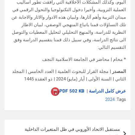
اليوم، وكذلك المشكلات الأخلاقية التي رافقت تطور أساليب
العملية التروبية، وأخيرا دخول التكنولوجيا والتحول الرقمي في
ميدان التربية وأهم آثارها، ولبيان هذه الادوار والاثار والاجابة عن
تلك التساؤلات قمنا باتباع المنهجي الوصفي، لبيان الاطار
النظرية للدراسة، والمنهج التحليلي لتحليل المعطيات والتوصل
الى نتائج الدراسة، وفي سبيل ذلك قمنا بتقسيم الدراسة وفق
التقسيم التالي:
* محام | محاضر في الجامعة الاسلامية النجف
المصدر
| مجلة القرار للبحوث العلمية | العدد الخامس | المجلد
الثاني | السنة الأولى | أيار (مايو) 2024 | ذو العقدة 1445
عرض كامل الدراسة | PDF 502 KB
2024
Tags:
تصفّح
مستقبل الاتحاد الأوروبي في ظل المتغيرات الداخلية
المقالات