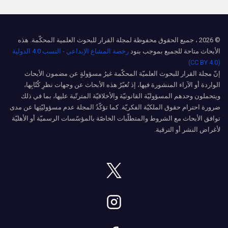
© 2026 ، جميع الحقوق محفوظة لمجلة القرار للبحوث العلمية المحكّمة. هذه
الأبحاث متاحة للجميع بموجب بنود
رخصة المشاع الإبداعي - النسب 4.0 الدولية
(CC BY 4.0)
إنّ مجلة القرار للبحوث العلميّة المحكّمة غيرُ مسؤولةٍ عن مضمون الأبحاث
الواردة أو الآراء المنشورة فيها، إذ تُعبّرُ هذه الأبحاث عن وجهات نظرِ كُتّابِها،
ويتحملون وحدهم المسؤوليّة القانونيّة والأخلاقيّة المترتّبة عليها، بما في ذلك
ضرورة احترام حقوق الملكيّة الفكريّة. كما تؤكّدُ المجلة عدم مسؤوليّتِها عن مدى
توافق الأبحاث مع الشروط والمتطلّبات الخاصّة بالمؤسّسات الرسميّة أو الأهليّة
لأغراض النشر أو الترقية.