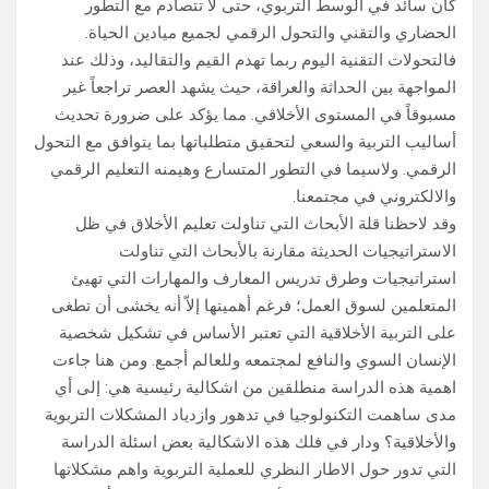
كان سائد في الوسط التربوي، حتى لا تتصادم مع التطور
الحضاري والتقني والتحول الرقمي لجميع ميادين الحياة.
فالتحولات التقنية اليوم ربما تهدم القيم والتقاليد، وذلك عند
المواجهة بين الحداثة والعراقة، حيث يشهد العصر تراجعاً غير
مسبوقاً في المستوى الأخلاقي. مما يؤكد على ضرورة تحديث
أساليب التربية والسعي لتحقيق متطلباتها بما يتوافق مع التحول
الرقمي. ولاسيما في التطور المتسارع وهيمنه التعليم الرقمي
والالكتروني في مجتمعنا.
وقد لاحظنا قلة الأبحاث التي تناولت تعليم الأخلاق في ظل
الاستراتيجيات الحديثة مقارنة بالأبحاث التي تناولت
استراتيجيات وطرق تدريس المعارف والمهارات التي تهيئ
المتعلمين لسوق العمل؛ فرغم أهميتها إلاّ أنه يخشى أن تطغى
على التربية الأخلاقية التي تعتبر الأساس في تشكيل شخصية
الإنسان السوي والنافع لمجتمعه وللعالم أجمع. ومن هنا جاءت
اهمية هذه الدراسة منطلقين من اشكالية رئيسية هي: إلى أي
مدى ساهمت التكنولوجيا في تدهور وازدياد المشكلات التربوية
والأخلاقية؟ ودار في فلك هذه الاشكالية بعض اسئلة الدراسة
التي تدور حول الاطار النظري للعملية التربوية واهم مشكلاتها