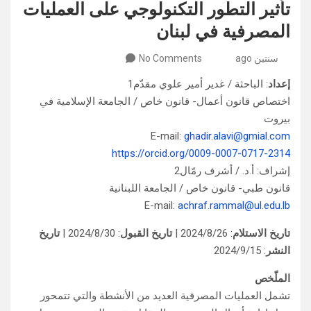
تأثير التطور التكنولوجي على العمليات
المصرفية في لبنان
سنتين ago
No Comments
إعداد
: الباحثة / غدير أمير علوي مقدّم1
اختصاص قانون أعمال- قانون خاص / الجامعة الإسلامية في
بيروت
E-mail:
ghadir.alavi@gmial.com
https://orcid.org/0009-0007-0717-2314
إشراف: أ.د. / أشرف رمّال2
قانون طبي- قانون خاص / الجامعة اللبنانية
E-mail:
achraf.rammal@ul.edu.lb
تاريخ الاستلام
: 2024/8/26 |
تاريخ القبول
: 2024/8/30 |
تاريخ
النشر
: 2024/9/15
الملّخص
تشمل العمليات المصرفية العديد من الأنشطة والتي تتمحور