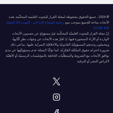
© 2026 ، جميع الحقوق محفوظة لمجلة القرار للبحوث العلمية المحكّمة. هذه
الأبحاث متاحة للجميع بموجب بنود
رخصة المشاع الإبداعي - النسب 4.0 الدولية
(CC BY 4.0)
إنّ مجلة القرار للبحوث العلميّة المحكّمة غيرُ مسؤولةٍ عن مضمون الأبحاث
الواردة أو الآراء المنشورة فيها، إذ تُعبّرُ هذه الأبحاث عن وجهات نظرِ كُتّابِها،
ويتحملون وحدهم المسؤوليّة القانونيّة والأخلاقيّة المترتّبة عليها، بما في ذلك
ضرورة احترام حقوق الملكيّة الفكريّة. كما تؤكّدُ المجلة عدم مسؤوليّتِها عن مدى
توافق الأبحاث مع الشروط والمتطلّبات الخاصّة بالمؤسّسات الرسميّة أو الأهليّة
لأغراض النشر أو الترقية.