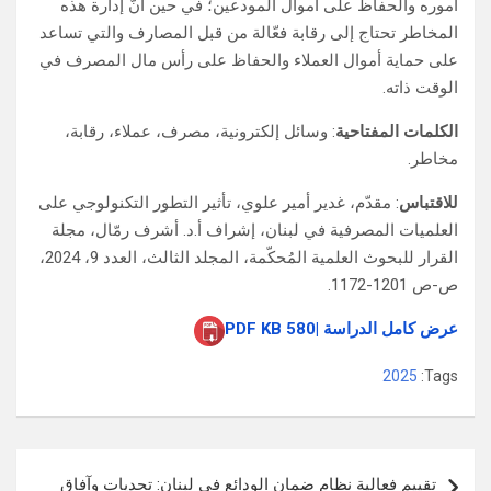
أموره والحفاظ على أموال المودعين؛ في حين أنَّ إدارة هذه
المخاطر تحتاج إلى رقابة فعّالة من قبل المصارف والتي تساعد
على حماية أموال العملاء والحفاظ على رأس مال المصرف في
الوقت ذاته.
الكلمات المفتاحية
: وسائل إلكترونية، مصرف، عملاء، رقابة،
مخاطر.
للاقتباس
: مقدّم، غدير أمير علوي، تأثير التطور التكنولوجي على
العلميات المصرفية في لبنان، إشراف أ.د. أشرف رمّال، مجلة
القرار للبحوث العلمية المُحكّمة، المجلد الثالث، العدد 9، 2024،
ص-ص 1201-1172.
عرض كامل الدراسة |580 PDF KB
2025
Tags:
تصفّح
تقييم فعالية نظام ضمان الودائع في لبنان: تحديات وآفاق