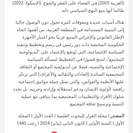
(العربية 2005) في القضاء على الفقر والجوع. (الإسكوا، 2022)
طالما أنها تتبع النهج السياسي ذاته.
هناك أسباب عديدة ومعوقات كثيرة تحول دون الوصول حاليا
إلى التنمية المستدامة في المنطقة العربية، من أهمها: اتجاه
الإطار القانوني والإجرائي المتبع عربيًا نحو اعتبار الأجهزة
الحكومية المختصة ذات دور رئيس في رسم وتخطيط وتنفيذ
السياسة الإجتماعية، التي تُوضع بالإعتماد على “أيديولوجية
المجتمع”، لتنتج قصورًا في التخطيط لمسألة السياسة
الإجتماعية والتنمية، فضلا عن أيديولجية المجتمع أو الثقافة
المجتمعية السائدة (العادات والتقاليد والأعراف) التي ترتكز
عليها الأنظمة والقوانين، والتي تمثل جملة مواثيق إجتماعية
رافضة لأولوية الإنسان ودعم استقلاله وإرادته وحريته، بل تحدد
سلوك الأفراد والتنظيمات المجتمعية بما يتنافى مع عملية
التنمية وترسيخ ثقافة المجتمع.
المصدر
| مجلة القرار للبحوث العلمية | العدد الأول | المجلد
الأول | السنة الأولى | كانون الثاني (يناير) 2024 | رجب 1445