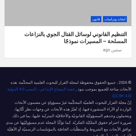
ابحاث ودراسات
قانون
التنظيم القانوني لوسائل القتال الجوي بالنزاعات
المسلحة – المسيرات نموذجًا
سنتين ago
© 2026 ، جميع الحقوق محفوظة لمجلة القرار للبحوث العلمية المحكّمة. هذه
الأبحاث متاحة للجميع بموجب بنود
رخصة المشاع الإبداعي - النسب 4.0 الدولية
(CC BY 4.0)
إنّ مجلة القرار للبحوث العلميّة المحكّمة غيرُ مسؤولةٍ عن مضمون الأبحاث
الواردة أو الآراء المنشورة فيها، إذ تُعبّرُ هذه الأبحاث عن وجهات نظرِ كُتّابِها،
ويتحملون وحدهم المسؤوليّة القانونيّة والأخلاقيّة المترتّبة عليها، بما في ذلك
ضرورة احترام حقوق الملكيّة الفكريّة. كما تؤكّدُ المجلة عدم مسؤوليّتِها عن مدى
توافق الأبحاث مع الشروط والمتطلّبات الخاصّة بالمؤسّسات الرسميّة أو الأهليّة
لأغراض النشر أو الترقية.