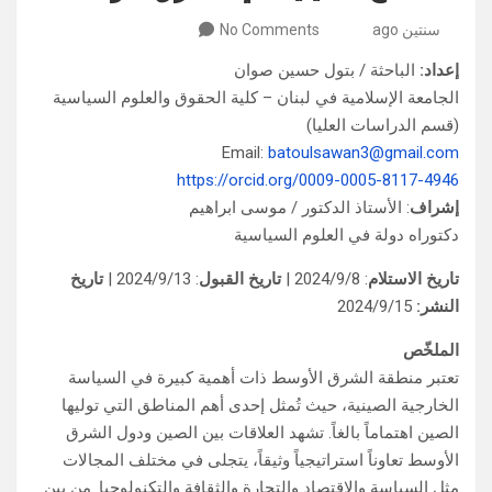
سنتين ago
No Comments
إعداد:
الباحثة / بتول حسين صوان
الجامعة الإسلامية في لبنان – كلية الحقوق والعلوم السياسية
(قسم الدراسات العليا)
Email:
batoulsawan3@gmail.com
https://orcid.org/0009-0005-8117-4946
إشراف
: الأستاذ الدكتور / موسى ابراهيم
دكتوراه دولة في العلوم السياسية
تاريخ الاستلام
: 2024/9/8 |
تاريخ القبول
: 2024/9/13 |
تاريخ
النشر:
2024/9/15
الملخّص
تعتبر منطقة الشرق الأوسط ذات أهمية كبيرة في السياسة
الخارجية الصينية، حيث تُمثل إحدى أهم المناطق التي توليها
الصين اهتماماً بالغاً. تشهد العلاقات بين الصين ودول الشرق
الأوسط تعاوناً استراتيجياً وثيقاً، يتجلى في مختلف المجالات
مثل السياسة والاقتصاد والتجارة والثقافة والتكنولوجيا. من بين