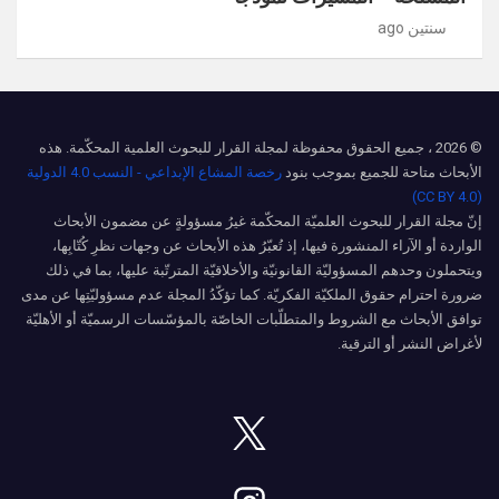
سنتين ago
© 2026 ، جميع الحقوق محفوظة لمجلة القرار للبحوث العلمية المحكّمة. هذه
الأبحاث متاحة للجميع بموجب بنود
رخصة المشاع الإبداعي - النسب 4.0 الدولية
(CC BY 4.0)
إنّ مجلة القرار للبحوث العلميّة المحكّمة غيرُ مسؤولةٍ عن مضمون الأبحاث
الواردة أو الآراء المنشورة فيها، إذ تُعبّرُ هذه الأبحاث عن وجهات نظرِ كُتّابِها،
ويتحملون وحدهم المسؤوليّة القانونيّة والأخلاقيّة المترتّبة عليها، بما في ذلك
ضرورة احترام حقوق الملكيّة الفكريّة. كما تؤكّدُ المجلة عدم مسؤوليّتِها عن مدى
توافق الأبحاث مع الشروط والمتطلّبات الخاصّة بالمؤسّسات الرسميّة أو الأهليّة
لأغراض النشر أو الترقية.