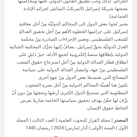
الجرائم، لذلكَ وجبَ تطبيق القانون الدولي عليها ومحاكمتها
بصفتها شريكةَ إسرائيل (المرتكبُ المباشِر لجرائم الإبادة
الجماعية).
يعتبر لجوءَ بعض الدول إلى المحاكم الدوليَّة مِنْ أجل معاقبةِ
إسرائيل على جرائمها الخطوة الأهم مِنْ أجلِ تحقيق العدالةِ
للشعب الفلسطيني، وتعتبر الإجراءات الصادرة مِنْ محكمة
العدل الدوليَّة بحقِّ إسرائيل، يضافُ إليها تحرُّك المحكمة الجنائية
الدولية بإطلاقِها منصةً إلكترونية لجمعِ الأدلة، خيرُ دليلٍ على
انطلاق قطار العدالة الدوليةِ مِنْ أجلِ استرجاع حقوقِ الشعب
الفلسطيني مِنْ جهة، وانتصار العدالة الدولية على سياسة
المصالح التي تعتمدها بعض الدول مِنْ جهةٍ أخرى.
تكمِنُ هنا أهميَّة المحاكم الدولية مِنْ أجل نصرةِ الشعوب
المظلومة التي تستبيحُ الدول الكبرى أرضَها وشعبَها مِنْ دونِ أنْ
يرِّفَ لها جفْنٌ بهدفِ تحقيق سياستها الخاصة ضاربةً بعرض
الحائط حقوق الإنسان.
المصدر
| مجلة القرار للبحوث العلمية | العدد الثالث | المجلد
الأول | السنة الأولى | آذار (مارس) 2024 | رمضان 1445