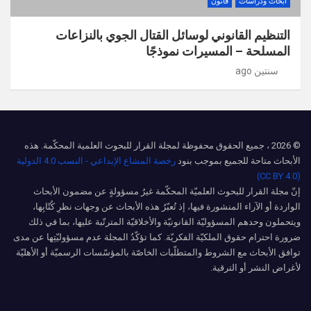
ابحاث ودراسات
قانون
التنظيم القانوني لوسائل القتال الجوي بالنزاعات
المسلحة – المسيرات نموذجًا
سنتين ago
© 2026 ، جميع الحقوق محفوظة لمجلة القرار للبحوث العلمية المحكّمة. هذه
الأبحاث متاحة للجميع بموجب بنود
رخصة المشاع الإبداعي - النسب 4.0 الدولية
(CC BY 4.0)
إنّ مجلة القرار للبحوث العلميّة المحكّمة غيرُ مسؤولةٍ عن مضمون الأبحاث
الواردة أو الآراء المنشورة فيها، إذ تُعبّرُ هذه الأبحاث عن وجهات نظرِ كُتّابِها،
ويتحملون وحدهم المسؤوليّة القانونيّة والأخلاقيّة المترتّبة عليها، بما في ذلك
ضرورة احترام حقوق الملكيّة الفكريّة. كما تؤكّدُ المجلة عدم مسؤوليّتِها عن مدى
توافق الأبحاث مع الشروط والمتطلّبات الخاصّة بالمؤسّسات الرسميّة أو الأهليّة
لأغراض النشر أو الترقية.