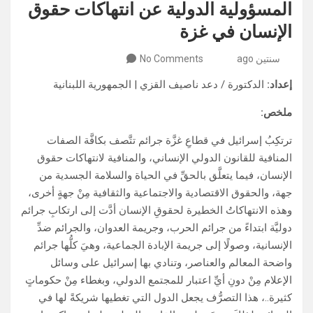
المسؤولية الدولية عن انتهاكات حقوق
الإنسان في غزة
سنتين ago
No Comments
إعداد:
الدكتورة / دعد ناصيف القزي | الجمهورية اللبنانية
ملخص:
ترتكِبُ إسرائيل في قطاعِ غزَّة جرائم تتَّصف بكافَّة الصفات
المنافية للقانون الدولي الإنساني، والمنافية لانتهاكات حقوق
الإنسان، فيما يتعلَّق بالحقِّ في الحياة والسلامة الجسدية من
جهة، والحقوق الاقتصادية والاجتماعية والثقافية مِنْ جهةٍ أخرى،
وهذه الانتهاكاتُ الخطيرة لحقوقِ الإنسان أدَّت إلى ارتكابِ جرائم
دوليَّة ابتداءً من جرائم الحرب، وجريمة العدوان، والجرائم ضدِّ
الإنسانية، وصولًا إلى جريمة الإبادة الجماعية، وهيَ كلُّها جرائم
واضحة المعالم والعناصر، وتنادي بها إسرائيل على وسائل
الإعلام مِنْ دونِ أيِّ اعتبار للمجتمع الدولي، وبغطاء مِنْ حكوماتٍ
كثيرة..، هذا التصرُّف يجعل الدول التي تغطيها شريكةً لها في