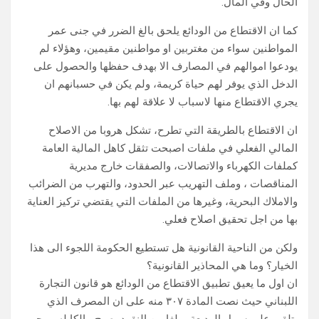
الحال وفي المآل.
كما ان الاقتطاع من الودائع يلحق بالغ الضرر في جنى عمر
المواطنين سواء من مغتربين او مواطنين مقيمين، وهؤلاء لم
يودعوا اموالهم في المصارف الا بهدف حفظها والحصول على
الدخل الذي يوفر لهم حياة كريمة، ولم يكن في حسبانهم ان
يجري الاقتطاع منها لاسباب لا علاقة لهم بها.
ان الاقتطاع بالطريقة التي تطرح، تشكل هروبا من الاصلاح
المالي الفعلي في ملفات اصبحت تثقل كاهل المالية العامة
كملفات الكهرباء والاتصالات، والصفقات خارج مديرية
المناقصات ، وملف التهريب عبر الحدود، والتهرب من الضرائب
والاملاك البحرية، وغيرها من الملفات التي يقتضي تركيز العناية
بها من اجل تحقيق اصلاح فعلي.
ولكن من الناحية القانونية هل تستطيع الحكومة اللجوء الى هذا
الخيار؟ وما هي المحاذير القانونية؟
ان اول ما يعيق تطبيق الاقتطاع من الودائع هو قانون التجارة
اللبناني حيث نصت المادة ٣٠٧ منه على ان المصرف الذي