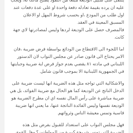
يتلقى على سبيل الوديعة مبلغا من النقود يصبح مالكا له، ويجب
عليه ان يرده بقيمة تعادله دفعة واحدة او على عدة دفعات عند
اول طلب من المودع ،او بحسب شروط المهل او الاعلان
المسبق المعينة في العقد.
فالمصرف حصل على الوديعة لردها وليس لمصادرتها لاي جهة
كانت.
اما اللجوء الى الاقتطاع من الودائع بواسطة فرض ضريبة ،فان
الامر يحتاج الى قانون صادر عن مجلس النواب لان الدستور
اللبناني في مادته ٨١ يقضي بعدم جواز فرض اية ضريبة وجبايتها
في الجمهورية اللبنانية الا بموجب قانون شامل.
والاشكالية التي تواجه مثل هذه الضريبة انها ليست ضريبة على
الدخل الناتج عن الوديعة كما هو الحال مع ضريبة الفوائد، بل هي
ضريبة مباشرة على رأس المال نفسه اي ان مطرح الضريبة هو
الوديعة نفسها وليس الفائدة الناتجة عنها، ما يعني انها ضريبة
قاسية وتمس معيشة الناس وثرواتهم.
فهل مجلس النواب على استعداد للقبول بفرض مثل هذه
الضريبة التي تمس شريحة كبيرة من المواطنين؟ وهل القوى