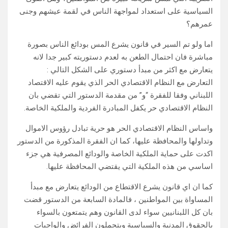
السياسية على استعداد لمواجهة الناس في لقمة عيشهم وجنى
عمرهم؟
اما ولو تم السير في قانون يشرع المس بودائع الناس بصورة
مباشرة فان احتمال الطعن به لعدم دستوريته كبير جدا لانه
يتعارض مع اكثر من مبدأ دستوري على الشكل التالي :
التعارض مع النظام الاقتصادي الحر الذي يقوم عليه الاقتصاد
اللبناني وفقا للفقرة “و” من مقدمة الدستور التي تقضي بان
النظام الاقتصادي حر يكفل المبادرة الفردية والملكية الخاصة.
واساس النظام الاقتصادي الحر هو حرية تبادل رؤوس الاموال
وتداولها والمحافظة عليها، كما ان الفقرة المذكورة من الدستور
اكدت على حماية الملكية الخاصة والودائع المصرفية هي جزء
اساسي من هذه الملكية التي يقتضي المحافظة عليها.
كما ان اي قانون يشرع الاقتطاع من الودائع يتعارض مع مبدأ
المساواة بين المواطنين ، فالمادة السابعة من الدستور قضت
بان كل اللبنانيين سواء لدى القانون وهم يتمتعون بالسواء
بالحقوق المدنية والسياسية ويتحملون الفرائض والواجبات