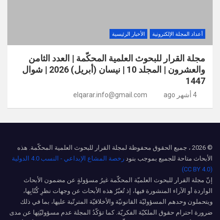
أعداد المجلة الإلكترونية
الأخبار الرئيسية
مجلة القرار للبحوث العلمية المحكّمة | العدد الثامن
والعشرون | المجلد 10 | نيسان (أبريل) 2026 | شوال
1447
4 أشهر ago
elqarar.info@gmail.com
© 2026 ، جميع الحقوق محفوظة لمجلة القرار للبحوث العلمية المحكّمة. هذه
الأبحاث متاحة للجميع بموجب بنود
رخصة المشاع الإبداعي - النسب 4.0 الدولية
(CC BY 4.0)
إنّ مجلة القرار للبحوث العلميّة المحكّمة غيرُ مسؤولةٍ عن مضمون الأبحاث
الواردة أو الآراء المنشورة فيها، إذ تُعبّرُ هذه الأبحاث عن وجهات نظرِ كُتّابِها،
ويتحملون وحدهم المسؤوليّة القانونيّة والأخلاقيّة المترتّبة عليها، بما في ذلك
ضرورة احترام حقوق الملكيّة الفكريّة. كما تؤكّدُ المجلة عدم مسؤوليّتِها عن مدى