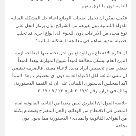
العامة دون ما فرق بينهم.
فكيف يمكن ان نحمل اصحاب الودائع اعباء حل المشكلة المالية
للدولة اللبنانية دون غيرهم من الشرائح، وان يرتكز الحل على
نوع محدد من الايرادات دون اللجوء الى انواع اخرى قد تجلب
حصيلة نقدية تساهم في معالجة المشكلة المالية؟
ان فكرة الاقتطاع من الودائع من اجل تخصيصها لمعالجة ازمة
الدين العام ،يشكل مخالفة لمبدأ شيوع الموازنة .وهذا المبدأ
يقضي بعدم تخصيص ايراد محدد لاعباء معينة، فالضريبة تقتضي
ان تبقى شائعة لكل الاعباء العامة دون اي تخصيص، وهذا المبدأ
اكد المجلس الدستوري اللبناني على ان له القيمة الدستورية،
وذلك في قراره رقم ٢٠١٧/٥ تاريخ ٢٢ / ٩ / ٢٠١٧.
خلاصة القول ان الطريق ليس معبدا من الناحية القانونية امام
المضي في الاقتطاع من الودائع، والحل المقترح يصطدم بكتلة
من القواعد القانونية والمبادىء الدستورية مما يحول دون
نجاحه.