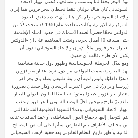
لهذا البحر وفقًا لما يتناسب ومصالحها، فحتى انهيار الاتحاد
السوفياتي كان هناك دولتان فقط تحيطان ببحر قزوين هما إيران
والإتحاد السوفييتي، ولم يكن هناك أي تحديد دقيق للحدود
السوفياتية-الإيرانية. وكانت معاهدة عام 1940 قد منحت كلًا من
الدولتين «حقًا حصرياً لصيد الأسماك في حدود المياه الإقليمية
حتى مسافة 10 أميال بحرية، ونصّت المعاهدة على أن «الدولتين
تعتبران بحر قزوين ملكًا لإيران والإتحاد السوفياتي» دون أن
يكون لأي طرف ثالث أي حقوق.
ومع تبدّل الخريطة الجيوسياسية وظهور دول حديثة مشاطئة
لهذا البحر، إنقسمت المواقف بين دول تريد اعتبار بحر قزوين
«بحرًا داخليًا» وليس لديه أي رابط طبيعي يصله بأي بحر آخر
(روسيا وإيران)، في حين اعتبرت أذربيجان وكازاخستان بضرورة
إعتبار بحر قزوين «بحرًا مفتوحًا» خاضعًا للقانون الدولي للبحار.
ولقد تمّ طرح منهجين لحلّ الوضع القانوني لبحر قزوين عقب
إنهيار الاتحاد السوفياتي، وهما: التسوية الإقليمية الشاملة التي
يتم التوصل إليها بإجماع الدول المشاطئة، أو عقد اتفاقيات ثنائية
بين مختلف الأطراف يتم التفاوض بشأنها على أساس المصالح
الذاتية. وأظهر تاريخ النظام القانوني بعد حقبة الإتحاد السوفياتي