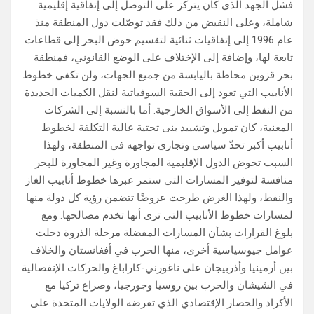
فشل الجهد الذي كان يتركز على التوصل إلى إتفاقية إقليمية
شاملة، وعلى النقيض من ذلك فقد توصّلت دول المنطقة منذ
عام 1996 إلى إتفاقيات ثنائية لتقسيم حوض البحر إلى قطاعات
تابعة لها، وإضافة إلى الإختلاف على الوضع القانوني، فمنطقة
بحر قزوين محاطة باليابسة من جميع الجهات، ولن تكفي خطوط
الأنابيب التي تعود إلى الحقبة السوفياتية لنقل الكميات الجديدة
من النفط إلى الأسواق الخارجية. أما بالنسبة إلى الشركات
المعنية، كان تمويل وتشييد بنى تحتية عالية التكلفة لخطوط
أنابيب أكبر تحدّ سياسي وتجاري تواجهه في المنطقة، ولهذا
السبب تخوض الدول الإقليمية المجاورة وغير المجاورة للبحر
منافسة لتوفير المسارات التي ستمر عبرها خطوط أنابيب الغاز
والنفط، ولهذا الغرض طرحت عروضًا تتضمن رؤية كل دولة منها
لمسارات خطوط الأنابيب التي ترى أنها تخدم مصالحها. ومع
بلوغ القرارات بشأن المسارات المفضلة مرحلة الذروة دخلت
عوامل جيوسياسية أخرى، منها الحرب في أفغانستان والخلاف
بين أرمينيا وأذربيجان على ناغورني-كاراباغ والحركات الإنفصالية
في الشيشان والحرب بين روسيا وجورجيا، وصراع تركيا مع
الأكراد والحصار الإقتصادي الذي تفرضه الولايات المتحدة على