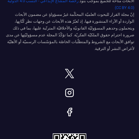
الأبحاث متاحة للجميع بموجب بنود
رخصة المشاع الإبداعي - النسب 4.0 الدولية
(CC BY 4.0)
إنّ مجلة القرار للبحوث العلميّة المحكّمة غيرُ مسؤولةٍ عن مضمون الأبحاث
الواردة أو الآراء المنشورة فيها، إذ تُعبّرُ هذه الأبحاث عن وجهات نظرِ كُتّابِها،
ويتحملون وحدهم المسؤوليّة القانونيّة والأخلاقيّة المترتّبة عليها، بما في ذلك
ضرورة احترام حقوق الملكيّة الفكريّة. كما تؤكّدُ المجلة عدم مسؤوليّتِها عن مدى
توافق الأبحاث مع الشروط والمتطلّبات الخاصّة بالمؤسّسات الرسميّة أو الأهليّة
لأغراض النشر أو الترقية.