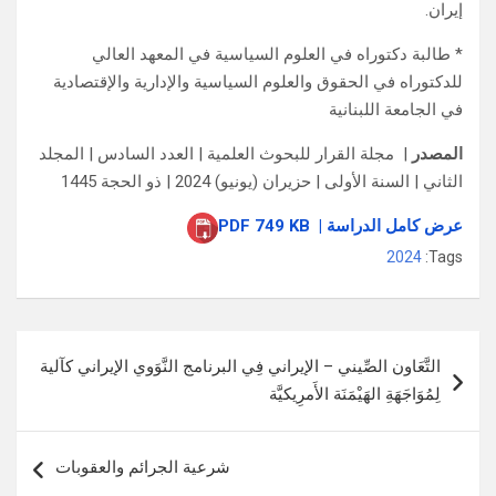
إيران.
* طالبة دكتوراه في العلوم السياسية في المعهد العالي
للدكتوراه في الحقوق والعلوم السياسية والإدارية والإقتصادية
في الجامعة اللبنانية
المصدر
|
مجلة
القرار للبحوث العلمية | العدد السادس | المجلد
الثاني | السنة الأولى | حزيران (يونيو) 2024 | ذو الحجة 1445
عرض كامل الدراسة | PDF 749 KB
2024
Tags:
تصفّح
التَّعَاون الصِّيني – الإيراني فِي البرنامج النَّوَوي الإيراني كآلية
المقالات
لِمُوَاجَهَةِ الهَيْمَنَة الأَمرِيكيَّة
شرعية الجرائم والعقوبات