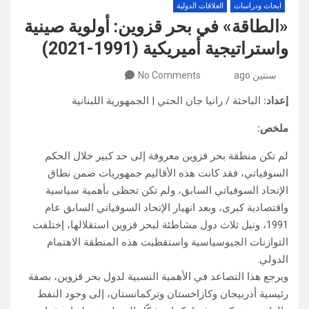
ابحاث ودراسات
العلاقات الدولية
«الطاقة» في بحر قزوين: أولوية صينية
واستراتيجية أميريكية (1991-2021)
سنتين ago
No Comments
إعداد:
الباحثة / رانيا جان الحتي | الجمهورية اللبنانية
ملخص:
لم تكن منطقة بحر قزوين معروفة إلى حد كبير خلال الحكم
السوفياتي، فقد كانت هذه الأقاليم جمهوريات ضمن نطاق
الإتحاد السوفياتي السابق، ولم تكن تحظى بأهمية سياسية
واقتصادية كبرى، وبعد انهيار الإتحاد السوفياتي السابق عام
1991، ونيل ثلاث دول مشاطئة لبحر قزوين استقلالها، إختلفت
التوازنات الجيوسياسية واستقطبت هذه المنطقة الاهتمام
الدولي.
ويرجع هذا التصاعد في الأهمية النسبية لدول بحر قزوين، بصفة
رئيسية أذربيجان وكازاخستان وتركمانستان، إلى وجود النفط