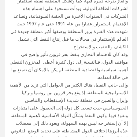
والغاز بدرجة كبيرة فيها، كما وتشكّل المنطقة نقطة استثمار
لشركات الطاقة الدولية، وبدأت تستحوذ على اهتمام هذه
الشركات في السنوات الأخيرة من الحقبة السوفياتية، وتصاعد
الإهتمام باستمرار إعتبارا من عام 1991 حتى عام 1997 حيث
شهدت هذه الفترة بروز المنطقة بوصفها أكبر منطقة جديدة في
العالم للإستثمار في مجالات ما قبل إنتاج النفط التي تشمل
الكشف والتنقيب والإستخراج.
وقد كان للاهتمام التجاري بنفط بحر قزوين تأثير واضح في
مواقف الدول، فبالنسبة إلى دول كثيرة أعطى المخزون النفطي
أهمية سياسية واقتصادية للمنطقة لم يكن بالإمكان أن تتمتع بها
في حالة انعدامه.
وإلى جانب النفط، هناك الكثير من العوامل التي تزيد من الأهمية
الإستراتيجية للمنطقة، إذ يقع بحر قزوين بين روسيا وتركيا
وإيران والصين في منطقة شديدة الإستقطاب والتنافس
الجيوسياسي حيث تسعى كل دولة إلى الحصول على امتيازات
ونفوذ فيها. وكون النفط يشكّل النواة الأساسية لأهمية المنطقة،
إلا أن إستخراجه ليس بهذه السهولة، ويعود ذلك إلى معضلات
عدّة أبرزها إختلاف الدول المشاطئة على تحديد الوضع القانوني