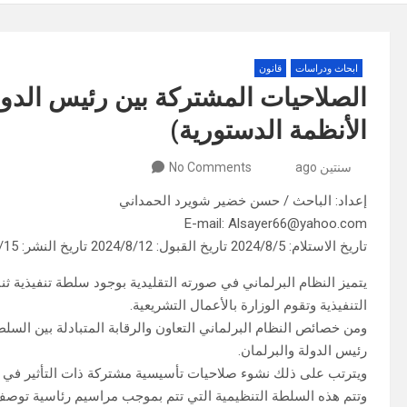
ابحاث ودراسات
قانون
الصلاحيات المشتركة بين رئيس الدولة
الأنظمة الدستورية)
سنتين ago
No Comments
إعداد: الباحث / حسن خضير شويرد الحمداني
E-mail: Alsayer66@yahoo.com
تاريخ الاستلام: 2024/8/5 تاريخ القبول: 2024/8/12 تاريخ النشر: 2024/8/15
يتميز النظام البرلماني في صورته التقليدية بوجود سلطة تنفيذية ثن
التنفيذية وتقوم الوزارة بالأعمال التشريعية.
ومن خصائص النظام البرلماني التعاون والرقابة المتبادلة بين السلطت
رئيس الدولة والبرلمان.
ويترتب على ذلك نشوء صلاحيات تأسيسية مشتركة ذات التأثير في ت
وتتم هذه السلطة التنظيمية التي تتم بموجب مراسيم رئاسية توصف 