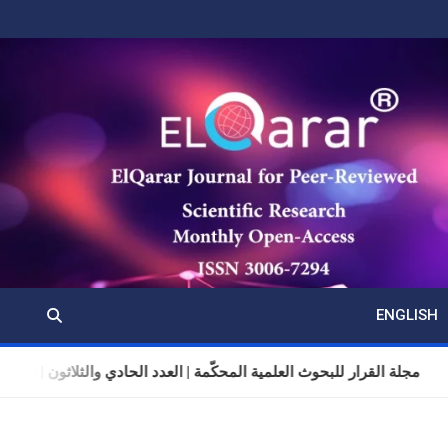
ENGLISH
مجلة القرار للبحوث العلمية المحكّمة | العدد الحادي والثلاثون | المجلد 11 | تموز (يولي