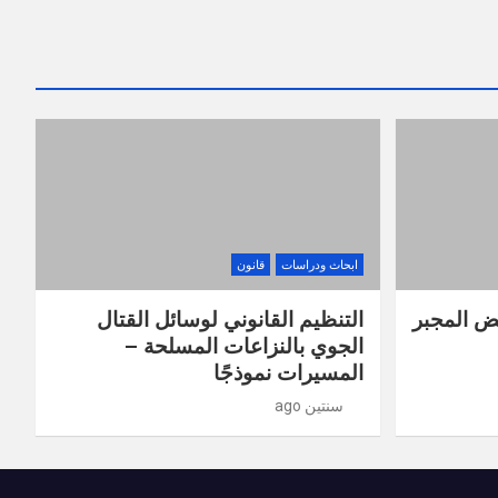
ابحاث ودراسات
قانون
يض المجبر
التنظيم القانوني لوسائل القتال
الجوي بالنزاعات المسلحة –
المسيرات نموذجًا
سنتين ago