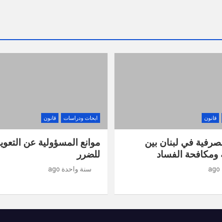
قانون
ابحاث ودراسات
قانون
صرفية في لبنان بين
موانع المسؤولية عن التعو
ومكافحة الفساد
للضرر
سنة واحدة ago