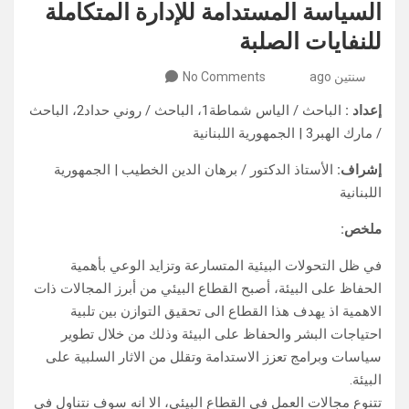
السياسة المستدامة للإدارة المتكاملة
للنفايات الصلبة
سنتين ago
No Comments
إعداد :
الباحث / الياس شماطة1، الباحث / روني حداد2، الباحث
/ مارك الهبر3 | الجمهورية اللبنانية
إشراف:
الأستاذ الدكتور / برهان الدين الخطيب | الجمهورية
اللبنانية
ملخص:
في ظل التحولات البيئية المتسارعة وتزايد الوعي بأهمية
الحفاظ على البيئة، أصبح القطاع البيئي من أبرز المجالات ذات
الاهمية اذ يهدف هذا القطاع الى تحقيق التوازن بين تلبية
احتياجات البشر والحفاظ على البيئة وذلك من خلال تطوير
سياسات وبرامج تعزز الاستدامة وتقلل من الاثار السلبية على
البيئة.
تتنوع مجالات العمل في القطاع البيئي، الا انه سوف نتناول في