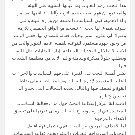
هذا البحث ازمة النفايات وتداعياتها السلبية على البيئة
والمجتمع. ان فهم اسباب هذه الازمة وآليات تفاقمها يعد أمراً
بالغ الاهمية، كون السياسات المتبعة من وزارة البيئة والتي
سوف نتطرق لها يجب ان تنسجم مع الواقع الحقيقي للازمة
وصولا الى تطوير استراتيجيات فعالة للتصدي لها، فعلى الرغم
من وجود جهود مستمرة للتوعية بأهمية اعادة التدوير والحد من
الاستهلاك الا ان التحديات المتعلقة بإدارة النفايات تظل قائمة
وتتطلب حلولاً مبتكرة وشاملة والتي لا بد من مساهمة البلديات
فيها.
تكمن أهمية البحث في القدرة على فهم السياسات والاجراءات
الحالية المعتمدة لإدارة النفايات وتسليط الضوء على نقاط
القوة والضعف فيها وبالتالي تحديد المجالات التي تحتاج الى
تحسين وتطوير.
الاشكالية: تتركز إشكالية البحث حول مدى فعالية السياسات
المعتمدة في ادارة موضوع النفايات ومدى قدرتها على تحقيق
الاهداف المرجوة.
اما الأهداف المرجوة من البحث فهي تشمل فهم أفضل
التحديات التي تواجه النفايات والبيئة وتقييم فعالية السياسات