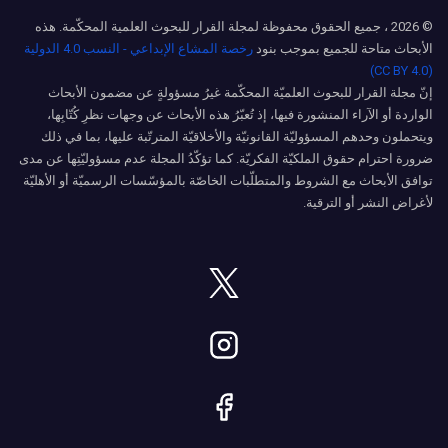
© 2026 ، جميع الحقوق محفوظة لمجلة القرار للبحوث العلمية المحكّمة. هذه
الأبحاث متاحة للجميع بموجب بنود
رخصة المشاع الإبداعي - النسب 4.0 الدولية
(CC BY 4.0)
إنّ مجلة القرار للبحوث العلميّة المحكّمة غيرُ مسؤولةٍ عن مضمون الأبحاث
الواردة أو الآراء المنشورة فيها، إذ تُعبّرُ هذه الأبحاث عن وجهات نظرِ كُتّابِها،
ويتحملون وحدهم المسؤوليّة القانونيّة والأخلاقيّة المترتّبة عليها، بما في ذلك
ضرورة احترام حقوق الملكيّة الفكريّة. كما تؤكّدُ المجلة عدم مسؤوليّتِها عن مدى
توافق الأبحاث مع الشروط والمتطلّبات الخاصّة بالمؤسّسات الرسميّة أو الأهليّة
لأغراض النشر أو الترقية.